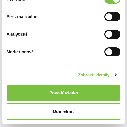
súhlasu
Personalizačné
Ďalšie z kategórie Vákuové balenie
Analytické
Viac z tejto kategórie
Marketingové
Zobraziť detaily
Káva pre pani učiteľku
7,90€
Verticcio Ethiopia Sidamo G2
Verticcio METROPOLA blend
Povoliť všetko
10,00€
9,50€
Odmietnuť