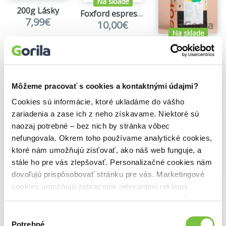
Na sklade
Odporúčané na: espresso, mliečne nápoje
200g Lásky
Váha: 250 g
Foxford espresso blend 250g
7,99€
10,00€
Na sklade
Brasil Cerrado Diamond
Môžeme pracovať s cookies a kontaktnými údajmi?
Vybrané pre teba
Cookies sú informácie, ktoré ukladáme do vášho
zariadenia a zase ich z neho získavame. Niektoré sú
naozaj potrebné – bez nich by stránka vôbec
nefungovala. Okrem toho používame analytické cookies,
ktoré nám umožňujú zisťovať, ako náš web funguje, a
Na sklade
stále ho pre vás zlepšovať. Personalizačné cookies nám
Cafepoint Vianočná káva, zrnková káva
dovoľujú prispôsobovať stránku pre vás. Marketingové
Na sklade
9,99€
cookies umožňujú zobrazenie relevantnej reklamy.
Cascara Costa Rica
7,90€
Niektoré údaje zdieľame aj s tretími stranami. Veľmi by
El Salvador Santa Ana
nám pomohlo, keby sme mohli používať všetky tieto
Výber
cookies.
Potrebné