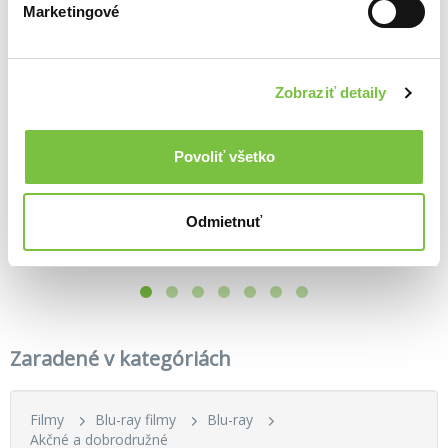
Marketingové
Zobraziť detaily
Povoliť všetko
Piráti z Karibiku kolekce 1.-5.
Blade Runner: Final Cut
Duna: Část druhá Ultra HD Blu-ray
24,10€
6,40€
25,60€
Odmietnuť
Zaradené v kategóriách
Filmy
Blu-ray filmy
Blu-ray
Akčné a dobrodružné