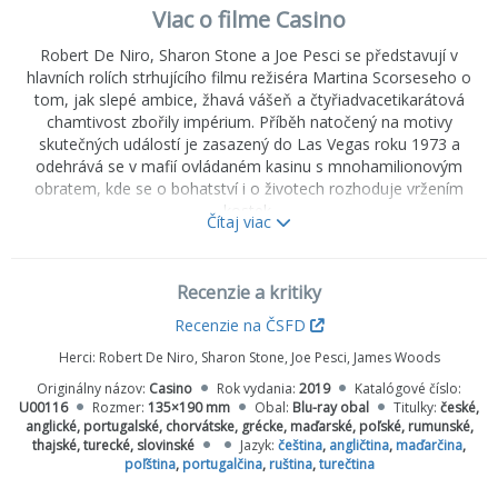
Viac o filme Casino
Robert De Niro, Sharon Stone a Joe Pesci se představují v
hlavních rolích strhujícího filmu režiséra Martina Scorseseho o
tom, jak slepé ambice, žhavá vášeň a čtyřiadvacetikarátová
chamtivost zbořily impérium. Příběh natočený na motivy
skutečných událostí je zasazený do Las Vegas roku 1973 a
odehrává se v mafií ovládaném kasinu s mnohamilionovým
obratem, kde se o bohatství i o životech rozhoduje vržením
kostek.
Čítaj viac
Bonusy
Chvíle s Martinem Scorsesem, Sharon Stone, Nicholasem
Pileggim a dalšími
Recenzie a kritiky
Vynechané scény
Vegas a mafie
Recenzie na ČSFD
Živá historie: Autoři píšící o skutečných zločinech: Casino s
Herci:
Robert De Niro, Sharon Stone, Joe Pesci, James Woods
Nicholasem Pileggim
Originálny názov:
Casino
Rok vydania:
2019
Katalógové číslo:
U00116
Rozmer:
135×190 mm
Obal:
Blu-ray obal
Titulky:
české,
anglické, portugalské, chorvátske, grécke, maďarské, poľské, rumunské,
thajské, turecké, slovinské
Jazyk:
čeština
,
angličtina
,
maďarčina
,
poľština
,
portugalčina
,
ruština
,
turečtina