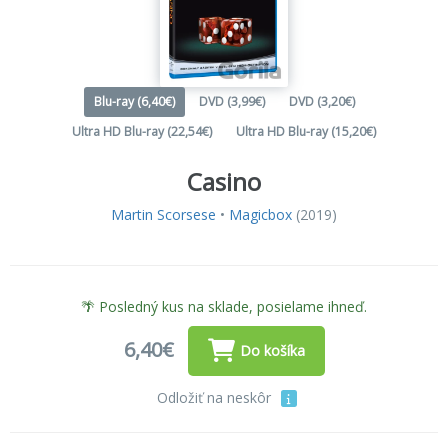
Blu-ray (6,40€)
DVD (3,99€)
DVD (3,20€)
Ultra HD Blu-ray (22,54€)
Ultra HD Blu-ray (15,20€)
Casino
Martin Scorsese
•
Magicbox
(2019)
🌴 Posledný kus na sklade, posielame ihneď.
6,40€
Do košíka
Odložiť na neskôr