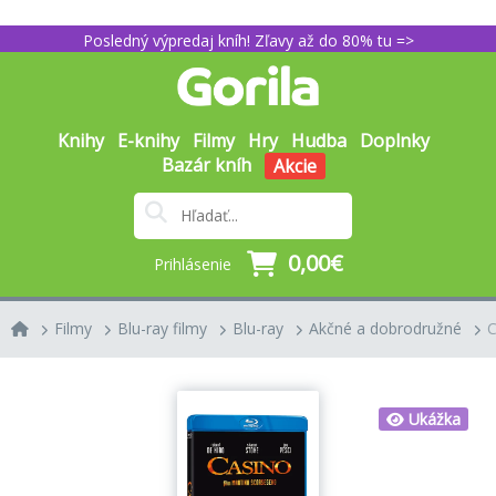
Posledný výpredaj kníh! Zľavy až do 80% tu =>
Knihy
E-knihy
Filmy
Hry
Hudba
Doplnky
Bazár kníh
Akcie
0,00€
Prihlásenie
Filmy
Blu-ray filmy
Blu-ray
Akčné a dobrodružné
C
Ukážka