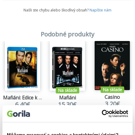
Našli ste chybu alebo škodlivý obsah?
Napíšte nám
Podobné produkty
Na sklade
Na sklade
Casino
Mafiáni: Edice k 25. výročí
Mafiáni
3,20€
6,40€
15,30€
Môžeme pracovať s cookies a kontaktnými údajmi?