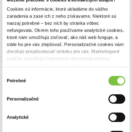
Vybrané pre teba
Cookies sú informácie, ktoré ukladáme do vášho
zariadenia a zase ich z neho získavame. Niektoré sú
naozaj potrebné – bez nich by stránka vôbec
nefungovala. Okrem toho používame analytické cookies,
ktoré nám umožňujú zisťovať, ako náš web funguje, a
stále ho pre vás zlepšovať. Personalizačné cookies nám
dovoľujú prispôsobovať stránku pre vás. Marketingové
cookies umožňujú zobrazenie relevantnej reklamy.
Na sklade
Na sklade
Niektoré údaje zdieľame aj s tretími stranami. Veľmi by
Casino
Nelítostný souboj (Blu-ray)
nám pomohlo, keby sme mohli používať všetky tieto
3,20€
12,10€
Výber
Gang (digipack)
cookies.
Potrebné
1,99€
súhlasu
Personalizačné
Ďalšie z kategórie Akčné a dobrodružné
Analytické
Viac z tejto kategórie