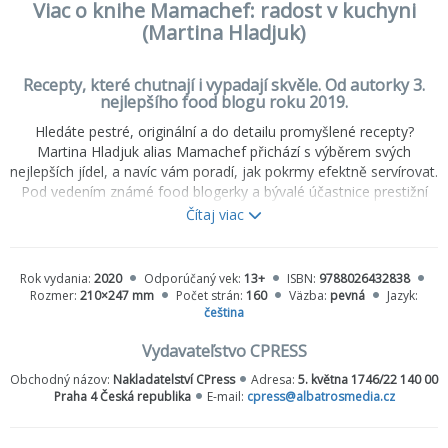
Viac o knihe Mamachef: radost v kuchyni
(Martina Hladjuk)
Recepty, které chutnají i vypadají skvěle. Od autorky 3.
nejlepšího food blogu roku 2019.
Hledáte pestré, originální a do detailu promyšlené recepty?
Martina Hladjuk alias Mamachef přichází s výběrem svých
nejlepších jídel, a navíc vám poradí, jak pokrmy efektně servírovat.
Pod vedením známé food blogerky a bývalé účastnice prestižní
soutěže MasterChef připravíte drobné předkrmy, lahodné
Čítaj viac
polévky, vydatné hlavní chody i hříšně dobré dezerty. Osvojte si
působivé recepty, které potěší nejen chuťové buňky, ale i objektiv
každého fotoaparátu!
Rok vydania:
2020
Odporúčaný vek:
13+
ISBN:
9788026432838
Rozmer:
210×247 mm
Počet strán:
160
Väzba:
pevná
Jazyk:
čeština
Vydavateľstvo CPRESS
Obchodný názov:
Nakladatelství CPress
Adresa:
5. května 1746/22 140 00
Praha 4 Česká republika
E-mail:
cpress@albatrosmedia.cz