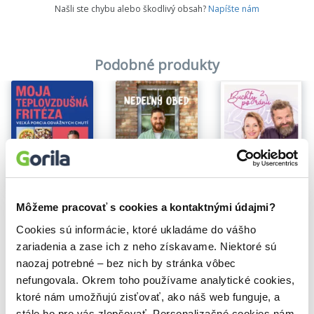
Našli ste chybu alebo škodlivý obsah?
Napíšte nám
Podobné produkty
Na sklade
Na sklade
Na sklade
Buchty po ránu 2
Nedeľný obed
Moja teplovzdušná fritéza
Josef Maršálek
,
Tereza Bebarová
Môžeme pracovať s cookies a kontaktnými údajmi?
Martin Novák
21,95€
Jamie Oliver
19,50€
Cookies sú informácie, ktoré ukladáme do vášho
16,00€
zariadenia a zase ich z neho získavame. Niektoré sú
naozaj potrebné – bez nich by stránka vôbec
nefungovala. Okrem toho používame analytické cookies,
ktoré nám umožňujú zisťovať, ako náš web funguje, a
stále ho pre vás zlepšovať. Personalizačné cookies nám