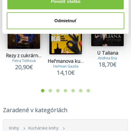
Povoliť všetko
Odmietnuť
U Taliana
Rezy z cukrárne Petry Tóthovej
Andrea Ena
Heřmanova kuchařka - Vař jako mišulin
Petra Tóthová
18,70€
20,90€
Heřman Gazda
14,10€
Zaradené v kategóriách
Knihy
Kuchárske knihy