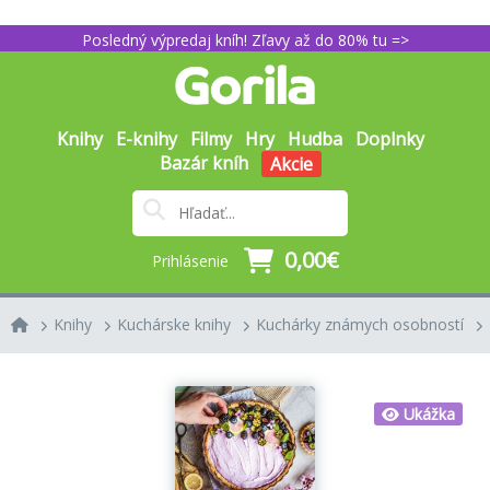
Posledný výpredaj kníh! Zľavy až do 80% tu =>
Knihy
E-knihy
Filmy
Hry
Hudba
Doplnky
Bazár kníh
Akcie
0,00€
Prihlásenie
Knihy
Kuchárske knihy
Kuchárky známych osobností
Ukážka