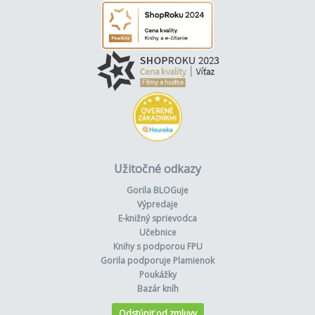
Užitočné odkazy
Gorila BLOGuje
Výpredaje
E-knižný sprievodca
Učebnice
Knihy s podporou FPU
Gorila podporuje Plamienok
Poukážky
Bazár kníh
Odstúpiť od zmluvy