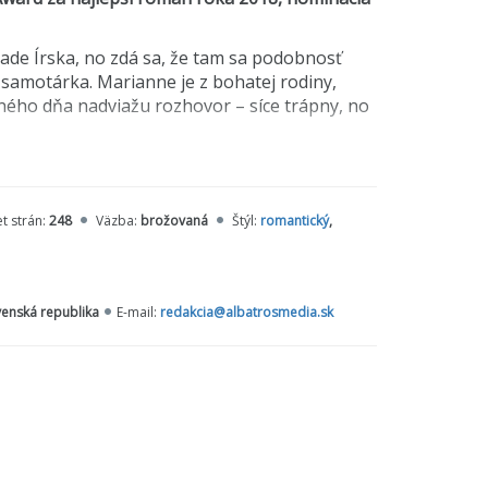
de Írska, no zdá sa, že tam sa podobnosť
e samotárka. Marianne je z bohatej rodiny,
dného dňa nadviažu rozhovor – síce trápny, no
ve a láske. O ľuďoch, ktorých vzájomná
iu, že nemôžu byť spolu ani jeden bez
ým, čo považujeme za „normálne“. A s
t strán:
248
Väzba:
brožovaná
Štýl:
romantický
,
re medzi sexom a mocou, tendenciou zraňovať
venská republika
E-mail:
redakcia@albatrosmedia.sk