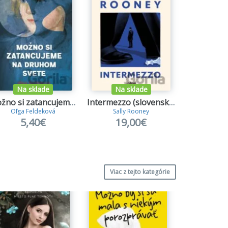
Na sklade
Na sklade
Na s
Možno si zatancujeme na druhom svete
Intermezzo (slovenský jazyk)
Oľga Feldeková
Sally Rooney
Jacqueli
5,40€
19,00€
17
Viac z tejto kategórie