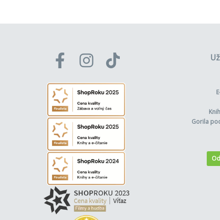
Už
E
Kni
Gorila po
Od