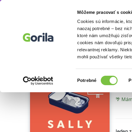
Môžeme pracovať s cooki
Knihy
Beletria knihy
Spoločenská beletria
Knihy
E-knihy
Filmy
Cookies sú informácie, kt
naozaj potrebné – bez nic
ktoré nám umožňujú zisťov
Nor
cookies nám dovoľujú pri
relevantnej reklamy. Niek
výbor
mohli používať všetky tiet
Sally R
Výber
Potrebné
P
súhlasu
🌴 Máme
Jeden z