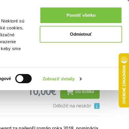
Akcie a zľavy
0,00€
Povoliť všetko
Prihlásenie
 Niektoré sú
cké cookies,
Odmietnuť
lizačné
(bazár kníh)
brazenie
o, keby sme
ngové
Zobraziť detaily
10,00€
Do košíka
Odložiť na neskôr
Award za najlepší román roka 2018, nominácia