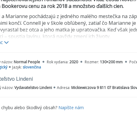
Bookerovu cenu za rok 2018 a množstvo ďalších cien.
 a Marianne pochádzajú z jedného malého mestečka na zápa
imi končí. Connell je v škole obľúbený, zatiaľ čo Marianne j
vyrastal bez otca a jeho matka je upratovačka. Keď však je
ci – spustia lavínu, ktorá navždy zmení ich životy.
ac
i ľudia
sú príbehom o neprekonateľnej fascinácii, priateľst
ivosť a zároveň neznesiteľná vzdialenosť dovádzajú k poznan
. Podáva svedectvo o tom, aké ťažké je zmeniť sa, stať sa t
y názov:
Normal People
Rok vydania:
2020
Rozmer:
130×200 mm
Poče
ou nehou odkrýva, ako nás život učí manévrovať v priesto
ický
Jazyk:
slovenčina
raňovaný, túžbou milovať a byť milovaný.
eľstvo Lindeni
 názov:
Vydavatelstvo Lindeni
Adresa:
Mickiewiczova 9 811 07 Bratislava Slo
e chybu alebo škodlivý obsah?
Napíšte nám