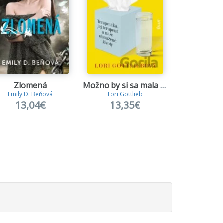
Zlomená
Možno by si sa mala s niekým porozprávať
Laz
Emily D. Beňová
Lori Gottlieb
Nelio Bie
13,04€
13,35€
14,