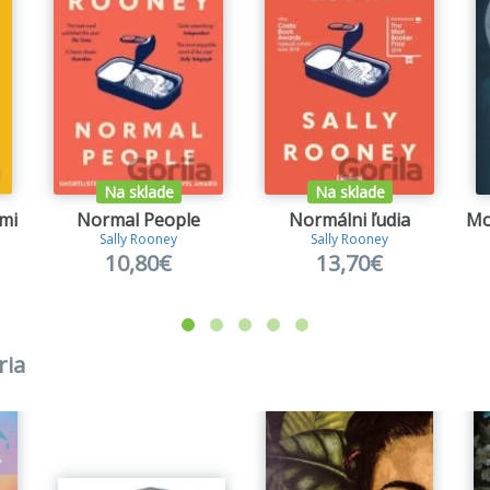
Na sklade
Na sklade
mi
Normal People
Normálni ľudia
Sally Rooney
Sally Rooney
10,80€
13,70€
ria