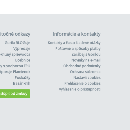
itočné odkazy
Informácie a kontakty
Gorila BLOGuje
Kontakty a často kladené otázky
Výpredaje
Poštovné a spôsoby platby
-knižný sprievodca
Zarábaj s Gorilou
Učebnice
Novinky na e-mail
hy s podporou FPU
Obchodné podmienky
dporuje Plamienok
Ochrana súkromia
Poukážky
Nastaviť cookies
Bazár kníh
Prehlásenie o cookies
Vyhlásenie o prístupnosti
stúpiť od zmluvy