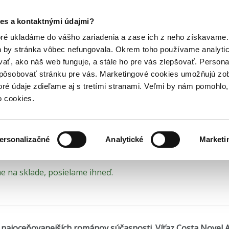
Posledný výpredaj kníh! Zľavy až do 80% tu =>
es a kontaktnými údajmi?
Normálni ľudia
Hry
Hudba
Doplnky
Bazár kníh
oré ukladáme do vášho zariadenia a zase ich z neho získavame.
h by stránka vôbec nefungovala. Okrem toho používame analyti
ať, ako náš web funguje, a stále ho pre vás zlepšovať. Persona
málni ľudia - prečítaná 
spôsobovať stránku pre vás. Marketingové cookies umožňujú zo
toré údaje zdieľame aj s tretími stranami. Veľmi by nám pomohl
ný stav = prečítaná kniha bez poškodenia
o cookies.
ooney
•
Lindeni
(2020)
ersonalizačné
Analytické
Marketi
 na sklade, posielame ihneď.
 najoceňovanejších románov súčasnosti. Víťaz Costa Novel 