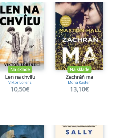
Na sklade
Na sklade
Na s
Len na chvíľu
Zachráň ma
Nesmr
Viktor Lorenz
Mona Kasten
Dana S
10,50€
13,10€
16