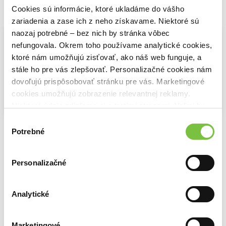
krajinách. Jej obsah je zaujímavý a často aj zábavný, je napísaná
Cookies sú informácie, ktoré ukladáme do vášho
Vybrané pre teba
živým, prístupným jazykom a vlastný text dopĺňajú fotografie,
zariadenia a zase ich z neho získavame. Niektoré sú
mapy, schémy a ilustrácie.
naozaj potrebné – bez nich by stránka vôbec
nefungovala. Okrem toho používame analytické cookies,
ktoré nám umožňujú zisťovať, ako náš web funguje, a
stále ho pre vás zlepšovať. Personalizačné cookies nám
dovoľujú prispôsobovať stránku pre vás. Marketingové
cookies umožňujú zobrazenie relevantnej reklamy.
Niektoré údaje zdieľame aj s tretími stranami. Veľmi by
Na sklade
Na sklade
Na sklade
nám pomohlo, keby sme mohli používať všetky tieto
Výber
21 lekcií pre 21. storočie
Homo Deus
Nexus
cookies.
Potrebné
súhlasu
Yuval Noah Harari
Yuval Noah Harari
Yuval Noah Harari
18,80€
18,80€
26,30€
Personalizačné
Analytické
Ďalšie z kategórie Knihy o fyzickej a
biologickej antropológii
Marketingové