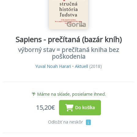
Sapiens - prečítaná (bazár kníh)
výborný stav = prečítaná kniha bez
poškodenia
Yuval Noah Harari
•
Aktuell
(2018)
🌴 Máme na sklade, posielame ihneď.
15,20€
Do košíka
Odložiť na neskôr