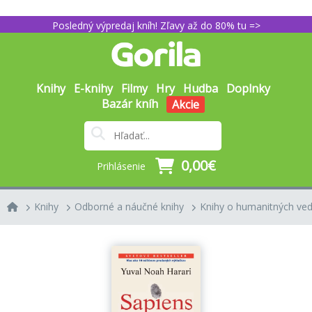
Posledný výpredaj kníh! Zľavy až do 80% tu =>
Knihy
E-knihy
Filmy
Hry
Hudba
Doplnky
Bazár kníh
Akcie
0,00€
Prihlásenie
Knihy
Odborné a náučné knihy
Knihy o humanitných ve