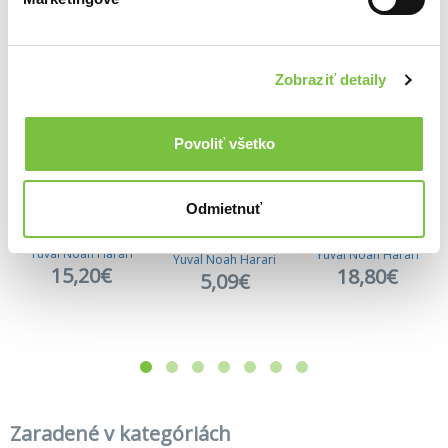
Viac z tejto kategórie
Zobraziť detaily
Povoliť všetko
Odmietnuť
Sapiens
Homo Deus
Homo Deus
Yuval Noah Harari
Yuval Noah Harari
Yuval Noah Harari
15,20€
18,80€
5,09€
Zaradené v kategóriách