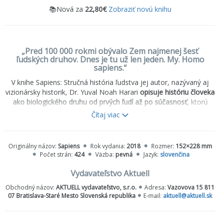
📚Nová za
22,80€
Zobraziť novú knihu
„Pred 100 000 rokmi obývalo Zem najmenej šesť
ľudských druhov. Dnes je tu už len jeden. My. Homo
sapiens.“
V knihe
Sapiens: Stručná história ľudstva
jej autor, nazývaný aj
vizionársky historik, Dr. Yuval Noah Harari
opisuje históriu človeka
ako biologického druhu od prvých ľudí až po súčasnosť
, ktorú
výrazne ovplyvnili tri revolúcie − kognitívna, poľnohospodárska a
Čítaj viac
vedecká revolúcia.
Ako zvíťazil náš druh v boji o dominanciu?
Prečo sa naši kočovní predkovia usadili a začali zakladať mestá a
Originálny názov:
Sapiens
Rok vydania:
2018
Rozmer:
152×228 mm
ríše?
Počet strán:
424
Väzba:
pevná
Jazyk:
slovenčina
Ako sme dospeli k viere v bohov, národy a ľudské práva?
A aký bude náš svet v ďalších tisícročiach?
Vydavateľstvo Aktuell
Obchodný názov:
AKTUELL vydavateľstvo, s.r.o.
Adresa:
Vazovova 15 811
Vychádzajúc z poznatkov z histórie, biológie, antropológie,
07 Bratislava-Staré Mesto Slovenská republika
E-mail:
aktuell@aktuell.sk
paleontológie a ekonómie Dr. Harari skúma,
ako jednotlivé
historické prúdy formovali ľudské spoločnosti
− ich nažívanie v
rámci spoločnosti, ale aj s prírodou, zvieratami a rastlinami −
a