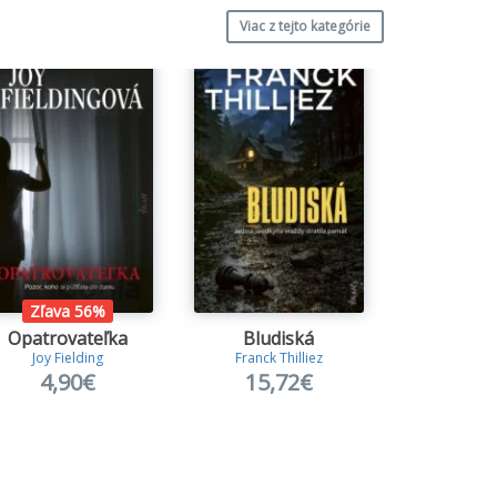
Viac z tejto kategórie
Zľava 56%
Opatrovateľka
Bludiská
Medzi r
Joy Fielding
Franck Thilliez
J.T. Gei
4,90€
15,72€
14,