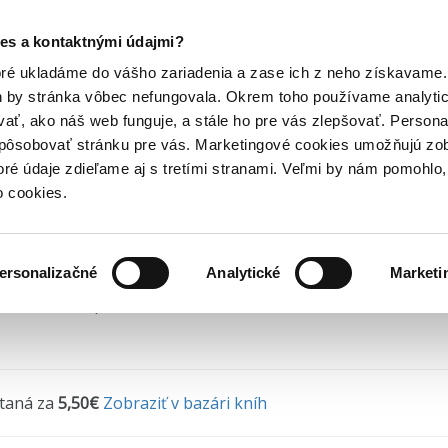
Posledný výpredaj kníh! Zľavy až do 80% tu =>
es a kontaktnými údajmi?
horory
Knižné trilery
Smršť
Hry
Hudba
Doplnky
Bazár kníh
oré ukladáme do vášho zariadenia a zase ich z neho získavame.
h by stránka vôbec nefungovala. Okrem toho používame analyti
ať, ako náš web funguje, a stále ho pre vás zlepšovať. Persona
ršť
spôsobovať stránku pre vás. Marketingové cookies umožňujú zo
toré údaje zdieľame aj s tretími stranami. Veľmi by nám pomohl
arika
•
Ikar
(2020)
o cookies.
ersonalizačné
Analytické
Marketi
 na sklade, posielame ihneď.
ítaná za
5,50€
Zobraziť v bazári kníh