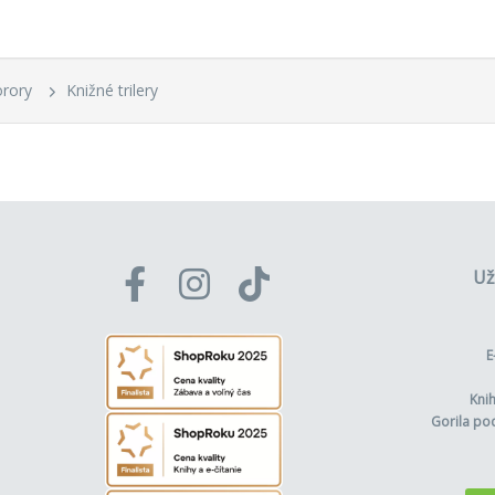
orory
Knižné trilery
Už
E
Kni
Gorila po