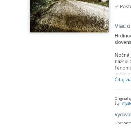
✅ Pošt
Viac o
Hrdinov
slovens
Nočná 
bližšie
Fenomén
vrážd a
Čítaj vi
prízrak
Origináln
Štýl:
myst
Vydavat
Obchodný