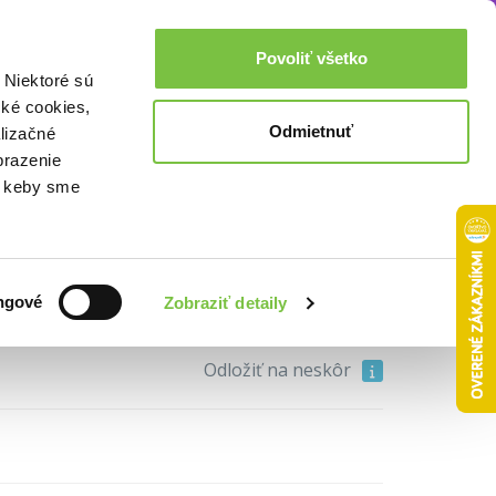
Akcie a zľavy
0,00€
Povoliť všetko
Prihlásenie
 Niektoré sú
cké cookies,
Odmietnuť
lizačné
brazenie
o, keby sme
9,40€
ngové
Zobraziť detaily
Do košíka
Odložiť na neskôr