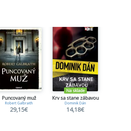
Na sklade
Na s
Puncovaný muž
Krv sa stane zábavou
Robert Galbraith
Dominik Dán
S.T.
29,15€
14,18€
18