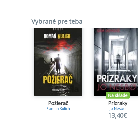
Vybrané pre teba
Na sklade
Požierač
Prízraky
Roman Kulich
Jo Nesbo
13,40€