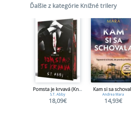
Ďalšie z kategórie Knižné trilery
Pomsta je krvavá (Kniha prvá)
Kam si sa schova
S.T. Abby
Andrea Mara
18,09€
14,93€