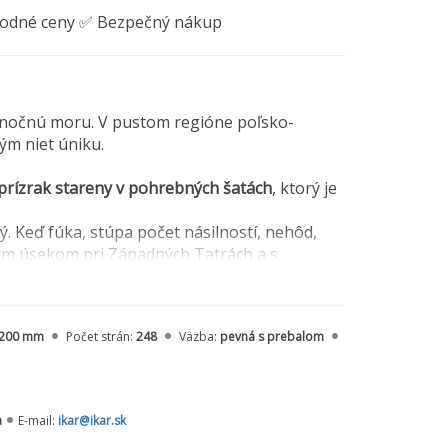
hodné ceny ✅ Bezpečný nákup
u nočnú moru. V pustom regióne poľsko-
ým niet úniku.
prízrak stareny v pohrebných šatách
, ktorý je
 Keď fúka, stúpa počet násilností, nehôd,
tným úsekom pri Západných Tatrách a s
200 mm
Počet strán:
248
Väzba:
pevná s prebalom
a
E-mail:
ikar@ikar.sk