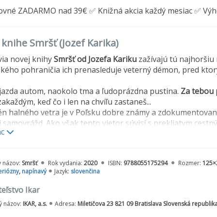
ovné ZADARMO nad 39€ ✅ Knižná akcia každý mesiac ✅ Vý
 knihe Smršť (Jozef Karika)
ia novej knihy
Smršť od Jozefa Kariku
zažívajú tú najhorši
kého pohraničia ich prenasleduje veterný démon, pred ktor
jazda autom, naokolo tma a ľudoprázdna pustina.
Za tebou 
 zakaždým, keď čo i len na chvíľu zastaneš...
 halného vetra je v Poľsku dobre známy a zdokumentovaný.
j samovrážd. Ako však tento vietor súvisí s prekliatym ces
ac
om stareny v čiernom, ktorý sa tam zjavuje?
y názov:
Smršť
Rok vydania:
2020
ISBN:
9788055175294
Rozmer:
125×
eriózny
,
napínavý
Jazyk:
slovenčina
eľstvo Ikar
 názov:
IKAR, a.s.
Adresa:
Miletičova 23 821 09 Bratislava Slovenská republik