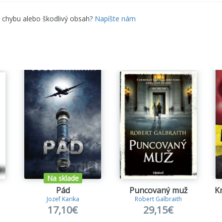
e chybu alebo škodlivý obsah?
Napíšte nám
Na sklade
Pád
Puncovaný muž
K
Jozef Karika
Robert Galbraith
17,10€
29,15€