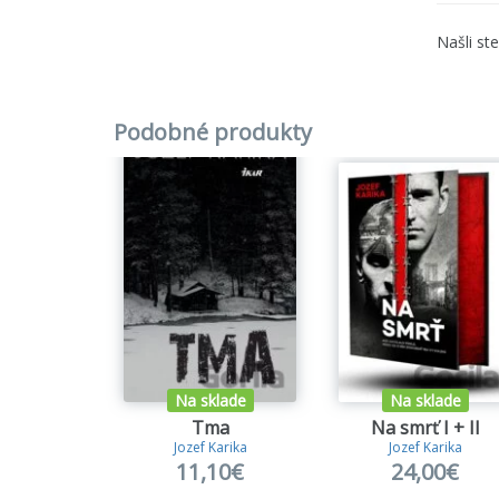
Našli st
Podobné produkty
Na sklade
Na sklade
Tma
Na smrť I + II
Jozef Karika
Jozef Karika
11,10€
24,00€