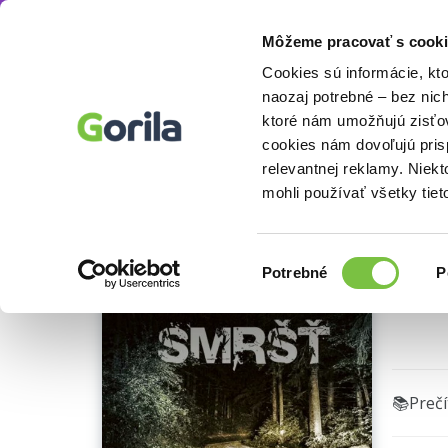
Môžeme pracovať s cooki
Knihy
Beletria knihy
Detektívky, trilery a 
Knihy
E-knihy
Filmy
Cookies sú informácie, kt
naozaj potrebné – bez nic
ktoré nám umožňujú zisťov
Sm
cookies nám dovoľujú pri
Ukážka
relevantnej reklamy. Niek
Jozef K
mohli používať všetky tiet
Výber
Potrebné
P
súhlasu
🌴 Máme
📚Preč