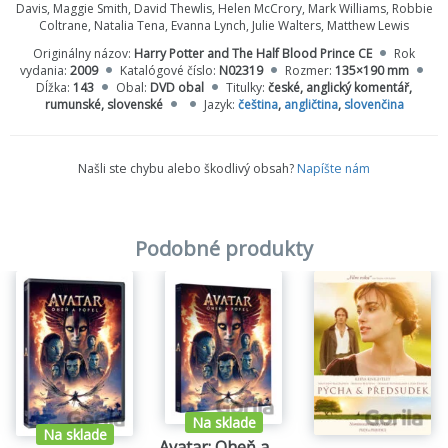
Davis, Maggie Smith, David Thewlis, Helen McCrory, Mark Williams, Robbie
Coltrane, Natalia Tena, Evanna Lynch, Julie Walters, Matthew Lewis
Bonusy:
Plus film a hodiny bonusových materiálů
Originálny názov:
Harry Potter and The Half Blood Prince CE
Rok
vydania:
2009
Katalógové číslo:
N02319
Rozmer:
135×190 mm
Harry Potter a Princ dvojí krve: Co se skrývá za kouzly
Dĺžka:
143
Obal:
DVD obal
Titulky:
české, anglický komentář,
Dodatečné scény
rumunské, slovenské
Jazyk:
čeština
,
angličtina
,
slovenčina
Rok v životě J.K.Rowling: Osobní pohled na vznik a dokončení
posledního dílu knihy Obsazení Harryho Pottera: Členové
hereckého obsazení budou vašimi osobními průvodci všemi
Našli ste chybu alebo škodlivý obsah?
Napíšte nám
aspekty natáčení včetně střihu, masek, kaskadérských výkonů,
dekorací, rekvizit kostýmů a dalších!
Co máš na mysli?: bleskové kolo otázek a odpovědí s herci a
štábem
Podobné produkty
Minutový dril: herci hodnotí své postavy
Galerie dokumentů: Více než tucet krátkých filmů, které odhalují
další tajemství natáčení
Galerie pěti exkluzivních reklamních spotů ABC Family na Harryho
Pottera a Prince dvojí krve
Filmové upoutávky
Na sklade
Na sklade
Avatar: Oheň a popel - Edice v rukávu