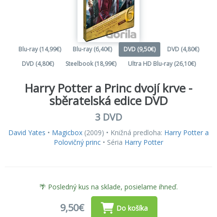
Blu-ray (14,99€)
Blu-ray (6,40€)
DVD (9,50€)
DVD (4,80€)
DVD (4,80€)
Steelbook (18,99€)
Ultra HD Blu-ray (26,10€)
Harry Potter a Princ dvojí krve -
sběratelská edice DVD
3 DVD
David Yates
•
Magicbox
(2009) • Knižná predloha:
Harry Potter a
Polovičný princ
• Séria
Harry Potter
🌴 Posledný kus na sklade, posielame ihneď.
9,50€
Do košíka