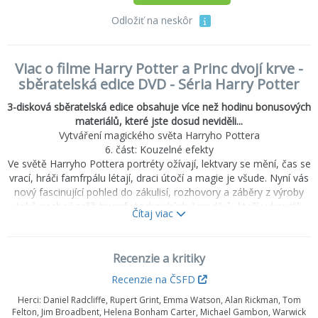
Odložiť na neskôr
Viac o filme Harry Potter a Princ dvojí krve -
sběratelská edice DVD - Séria Harry Potter
3-disková sběratelská edice obsahuje více než hodinu bonusových
materiálů, které jste dosud neviděli...
Vytváření magického světa Harryho Pottera
6. část: Kouzelné efekty
Ve světě Harryho Pottera portréty ožívají, lektvary se mění, čas se
vrací, hráči famfrpálu létají, draci útočí a magie je všude. Nyní vás
nový fascinující pohled do zákulisí, rozhovory a záběry z výroby
triků nechají zažít triumfy technických čarodějů, kteří vykouzlili
Čítaj viac
úžasnou alternativní realitu.
Podívejte se, jak kouzelníci zvláštních efektů vytvářeli magii
Harryho Pottera a přitom ji pevně zakotvili v realitě.
Recenzie a kritiky
Objevte cesty, jakými filmaři naplnili Bradavice magií do
posledního místečka
Recenzie na ČSFD
Sledujte, jak byly zkombinovány techniky vizuálních a zvláštníh
Herci:
Daniel Radcliffe, Rupert Grint, Emma Watson, Alan Rickman, Tom
efektů, aby vznikly okázalé bitvy čarodějů.
Felton, Jim Broadbent, Helena Bonham Carter, Michael Gambon, Warwick