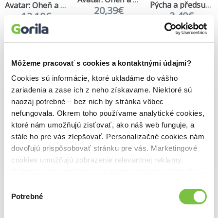
Pýcha a předsudek
Avatar: Oheň a popel
20,39€
3,40€
12,10€
Môžeme pracovať s cookies a kontaktnými údajmi?
Vybrané pre teba
Cookies sú informácie, ktoré ukladáme do vášho
zariadenia a zase ich z neho získavame. Niektoré sú
naozaj potrebné – bez nich by stránka vôbec
nefungovala. Okrem toho používame analytické cookies,
ktoré nám umožňujú zisťovať, ako náš web funguje, a
stále ho pre vás zlepšovať. Personalizačné cookies nám
dovoľujú prispôsobovať stránku pre vás. Marketingové
cookies umožňujú zobrazenie relevantnej reklamy.
Na sklade
Na sklade
Niektoré údaje zdieľame aj s tretími stranami. Veľmi by
Avatar: Oheň a popel - Edice v rukávu
Pýcha a předsudek
Avatar: Oheň a popel
20,39€
nám pomohlo, keby sme mohli používať všetky tieto
Výber
3,40€
12,10€
cookies.
Potrebné
súhlasu