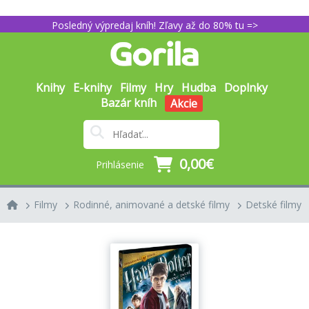
Posledný výpredaj kníh! Zľavy až do 80% tu =>
Knihy
E-knihy
Filmy
Hry
Hudba
Doplnky
Bazár kníh
Akcie
0,00€
Prihlásenie
Filmy
Rodinné, animované a detské filmy
Detské filmy