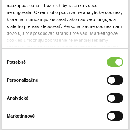
15,80€
12,10€
13,20€
naozaj potrebné – bez nich by stránka vôbec
nefungovala. Okrem toho používame analytické cookies,
ktoré nám umožňujú zisťovať, ako náš web funguje, a
stále ho pre vás zlepšovať. Personalizačné cookies nám
dovoľujú prispôsobovať stránku pre vás. Marketingové
Vybrané pre teba
cookies umožňujú zobrazenie relevantnej reklamy.
Niektoré údaje zdieľame aj s tretími stranami. Veľmi by
nám pomohlo, keby sme mohli používať všetky tieto
Výber
cookies.
Potrebné
súhlasu
Personalizačné
Na sklade
Na sklade
Na sklade
Analytické
Šachinšach
Impérium
Nie je čo závidieť
Ryszard Kapuściński
Ryszard Kapuściński
Barbara Demick
15,80€
12,10€
15,10€
Marketingové