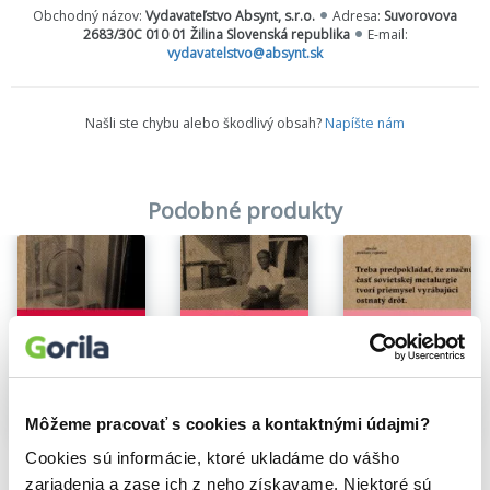
Obchodný názov:
Vydavateľstvo Absynt, s.r.o.
Adresa:
Suvorovova
života
, ktorá nie je len o vojne a proti vojne, ale rozpráva aj o
2683/30C 010 01 Žilina Slovenská republika
E-mail:
osamelosti reportéra uprostred dejinného chaosu, o
vydavatelstvo@absynt.sk
nezmyselnosti vraždenia, o neistom zajtrajšku, no najmä o
živote, ktorého cena rastie každým dňom.
Našli ste chybu alebo škodlivý obsah?
Napíšte nám
„Boli tam také situácie, v ktorých sme vedeli, že už ďalej
nebudeme žiť. A každý deň sme s úľavou hovorili: Ďalší deň
života, mám za sebou ďalší deň...“
povedal o svojom živote v
Angole Ryszard Kapuściński.
Podobné produkty
Môžeme pracovať s cookies a kontaktnými údajmi?
Na sklade
Na sklade
Na sklade
Cookies sú informácie, ktoré ukladáme do vášho
Šachinšach
Impérium
Eben
Ryszard Kapuściński
Ryszard Kapuściński
Ryszard Kapuściński
zariadenia a zase ich z neho získavame. Niektoré sú