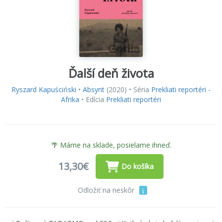
Ďalší deň života
Ryszard Kapuściński
•
Absynt
(2020) • Séria
Prekliati reportéri -
Afrika
• Edícia
Prekliati reportéri
🌴 Máme na sklade, posielame ihneď.
13,30€
Do košíka
Odložiť na neskôr