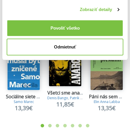
Zobraziť detaily
Ďalšie z kategórie Rozhovory
Povoliť všetko
Viac z tejto kategórie
Odmietnuť
Všetci sme anarchisti
Sociálne siete musia byť zničené
Páni nás sem presídlili
Denis Bango
,
Patrik Garaj
Samo Marec
Elin Anna Labba
11,85€
13,39€
13,35€