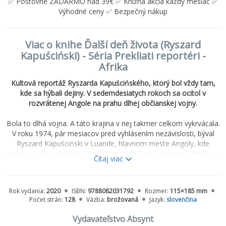
✅ Poštovné ZADARMO nad 39€ ✅ Knižná akcia každý mesiac ✅
Výhodné ceny ✅ Bezpečný nákup
Viac o knihe Ďalší deň života (Ryszard
Kapuściński) - Séria Prekliati reportéri -
Afrika
Kultová reportáž Ryszarda Kapuścińského, ktorý bol vždy tam,
kde sa hýbali dejiny. V sedemdesiatych rokoch sa ocitol v
rozvrátenej Angole na prahu dlhej občianskej vojny.
Bola to dlhá vojna. A táto krajina v nej takmer celkom vykrvácala.
V roku 1974, pár mesiacov pred vyhlásením nezávislosti, býval
Ryszard Kapuściński v Luande, hlavnom meste Angoly, kde
pracoval ako zahraničný korešpondent. Sledoval mesto, ktoré sa
Čítaj viac
postupne vyľudňovalo, pozoroval paniku utekajúcich
portugalských kolonialistov, bol svedkom masového šialenstva,
klinickej smrti jedného mesta pod neustálou hrozbou
Rok vydania:
2020
ISBN:
9788082031792
Rozmer:
115×185 mm
delostreleckého bombardovania. Neskôr odišiel priamo na front,
Počet strán:
128
Väzba:
brožovaná
Jazyk:
slovenčina
na miesta, z ktorých všetci utekali, aby sa stal svedkom jednej z
mnohých krvavých premien bývalých zámorských kolónií.
Vydavateľstvo Absynt
Svoje angolské zážitky opísal vo výnimočnej knihe
Ďalší deň