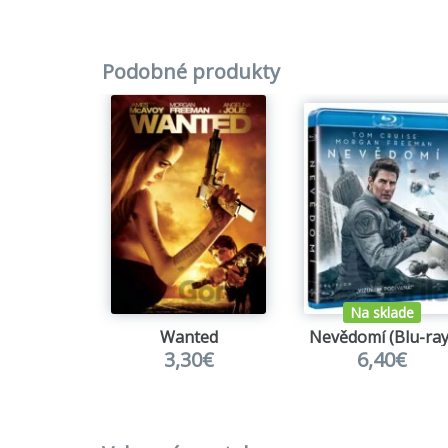
Podobné produkty
Na sklade
Wanted
Nevědomí (Blu-ray
3,30€
6,40€