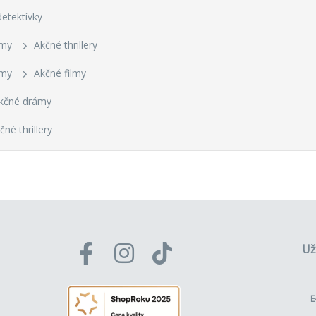
detektívky
lmy
Akčné thrillery
lmy
Akčné filmy
kčné drámy
čné thrillery
Už
E