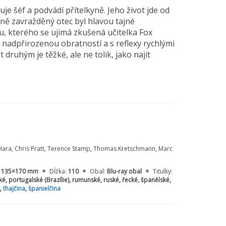
 šéf a podvádí přítelkyně. Jeho život jde od
tálně zavražděný otec byl hlavou tajné
u, kterého se ujímá zkušená učitelka Fox
s nadpřirozenou obratností a s reflexy rychlými
druhým je těžké, ale ne tolik, jako najít
ara, Chris Pratt, Terence Stamp, Thomas Kretschmann, Marc
:
135×170 mm
Dĺžka:
110
Obal:
Blu-ray obal
Titulky:
ké, portugalské (Brazílie), rumunské, ruské, řecké, španělské,
,
thajčina
,
španielčina