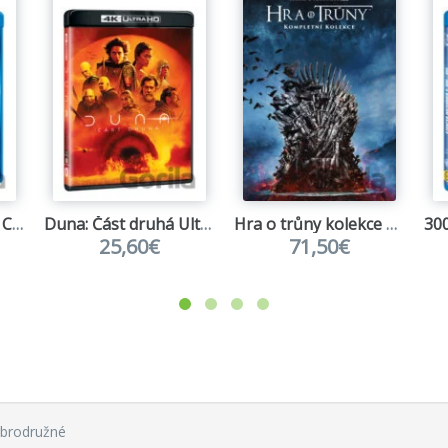
Blade Runner: Final Cut
Duna: Část druhá Ultra HD Blu-ray
Hra o trůny kolekce 1.-8. série
25,60€
71,50€
obrodružné