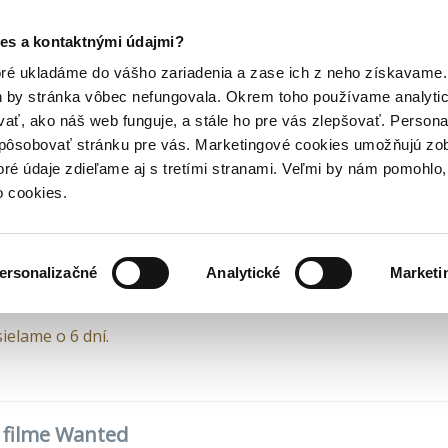
Posledný výpredaj kníh! Zľavy až do 80% tu =>
es a kontaktnými údajmi?
brodružné
Wanted
Hry
Hudba
Doplnky
Bazár kníh
oré ukladáme do vášho zariadenia a zase ich z neho získavame.
h by stránka vôbec nefungovala. Okrem toho používame analyti
ať, ako náš web funguje, a stále ho pre vás zlepšovať. Persona
(6,40€)
DVD (3,99€)
DVD (3,30€)
spôsobovať stránku pre vás. Marketingové cookies umožňujú zo
nted
toré údaje zdieľame aj s tretími stranami. Veľmi by nám pomohl
o cookies.
 Bekmambetov
•
Magicbox
(2019)
ersonalizačné
Analytické
Marketi
ielame o 6 dní.
o filme Wanted