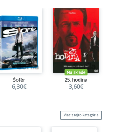
Na sklade
Šofér
25. hodina
Černoč
6,30€
3,60€
6,
Viac z tejto kategórie