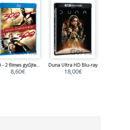
300 - 2 filmes gyűjtemény 2BD (HU)
Duna Ultra HD Blu-ray
Královstv
8,60€
18,00€
7,5