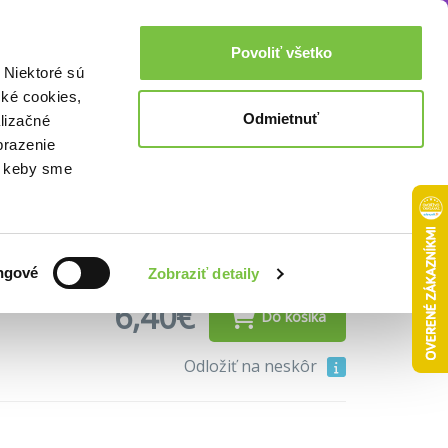
Akcie a zľavy
0,00€
Povoliť všetko
Prihlásenie
 Niektoré sú
cké cookies,
Odmietnuť
lizačné
brazenie
o, keby sme
ngové
Zobraziť detaily
6,40€
Do košíka
Odložiť na neskôr