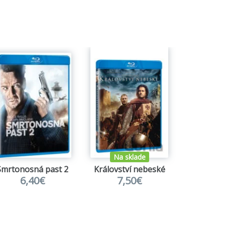
Na sklade
Smrtonosná past 2
Království nebeské
Šo
6,40€
7,50€
6,