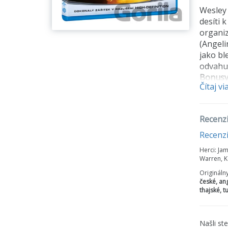
Wesley 
desíti 
organiz
(Angeli
jako bl
odvahu 
Bonusy
Čítaj vi
Alterna
Obsaze
Kaskad
Recenzi
Speciá
Průlomo
Recenz
Počátk
Herci:
Jam
Očima 
Warren, K
Z natáč
Origináln
Prodlo
české, ang
thajské, t
Našli st