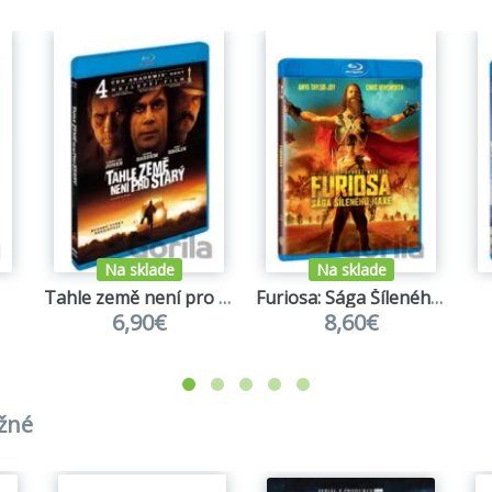
Na sklade
Na sklade
Tahle země není pro starý (Blu-ray)
Furiosa: Sága Šíleného Maxe
6,90€
8,60€
užné