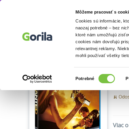
Môžeme pracovať s cooki
Filmy
Blu-ray filmy
Blu-ray
Akčné a do
Knihy
E-knihy
Filmy
Cookies sú informácie, kt
naozaj potrebné – bez nic
ktoré nám umožňujú zisťov
Blu-ray 
cookies nám dovoľujú pri
Ukážka
Wa
relevantnej reklamy. Niek
mohli používať všetky tiet
Timur
Výber
Potrebné
P
súhlasu
🍌 Odos
Viac 