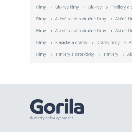
Filmy
Blu-ray filmy
Blu-ray
Thrillery a 
Filmy
Akčné a dobrodružné filmy
Akčné fi
Filmy
Akčné a dobrodružné filmy
Akčné fi
Filmy
Klasické a drámy
Drámy filmy
A
Filmy
Thrillery a detektívky
Thrillery
Ak
© Všetky práva vyhradené