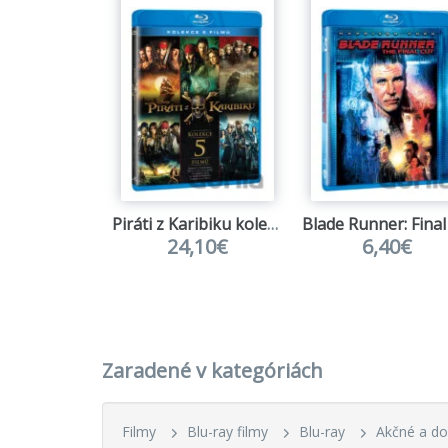
Piráti z Karibiku kolekce 1.-5.
24,10€
6,40€
Zaradené v kategóriách
Filmy
Blu-ray filmy
Blu-ray
Akčné a d