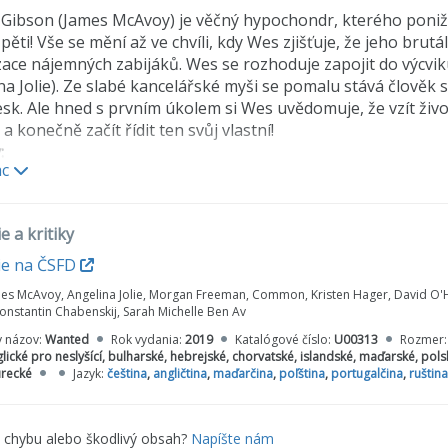
Gibson (James McAvoy) je věčný hypochondr, kterého ponižuje
k pěti! Vše se mění až ve chvíli, kdy Wes zjišťuje, že jeho bru
ace nájemných zabijáků. Wes se rozhoduje zapojit do výcvik
na Jolie). Ze slabé kancelářské myši se pomalu stává člověk 
esk. Ale hned s prvním úkolem si Wes uvědomuje, že vzít život 
a konečně začít řídit ten svůj vlastní!
:
ac
tivní úvod
ní a postavy
érské výkony ve vlaku
e a kritiky
lní efekty: Umění nemožného
vé obrazové efekty: Od představy ke skutečnosti
ie na ČSFD
y Wanted: Probuzení obrazového románu k životu
es McAvoy, Angelina Jolie, Morgan Freeman, Common, Kristen Hager, David O'H
vizionářského režiséra Timura Bekmambetova
onstantin Chabenskij, Sarah Michelle Ben Av
ení filmu Wanted: Hra
y názov:
Wanted
Rok vydania:
2019
Katalógové číslo:
U00313
Rozmer
užené scény
lické pro neslyšící, bulharské, hebrejské, chorvatské, islandské, maďarské, pols
urecké
Jazyk:
čeština
,
angličtina
,
maďarčina
,
poľština
,
portugalčina
,
ruština
e chybu alebo škodlivý obsah?
Napíšte nám