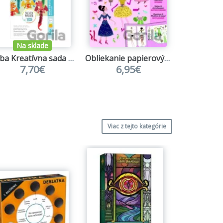
Na sklade
Na s
Haba Kreatívna sada Skladanie z papiera Ohniví draci
Obliekanie papierových bábik
Kvído - D
7,70€
6,95€
9,
Viac z tejto kategórie