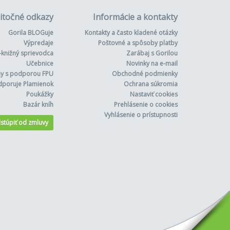
itočné odkazy
Informácie a kontakty
Gorila BLOGuje
Kontakty a často kladené otázky
Výpredaje
Poštovné a spôsoby platby
-knižný sprievodca
Zarábaj s Gorilou
Učebnice
Novinky na e-mail
hy s podporou FPU
Obchodné podmienky
dporuje Plamienok
Ochrana súkromia
Poukážky
Nastaviť cookies
Bazár kníh
Prehlásenie o cookies
Vyhlásenie o prístupnosti
stúpiť od zmluvy