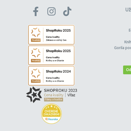
Už
E
Kni
Gorila po
Od