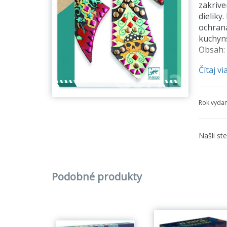
zakrive
dieliky
ochrana
kuchyns
Obsah: 
Čítaj vi
Rozmer
Rok vydan
Našli st
Podobné produkty