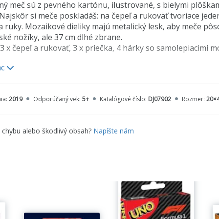
ný meč sú z pevného kartónu, ilustrované, s bielymi plôška
. Najskôr si meče poskladáš: na čepeľ a rukoväť tvoriace jed
 ruky. Mozaikové dieliky majú metalický lesk, aby meče pôsob
ké nožíky, ale 37 cm dlhé zbrane.
3 x čepeľ a rukovať, 3 x priečka, 4 hárky so samolepiacimi 
ac
y meča: 10 x 37 cm
ia:
2019
Odporúčaný vek:
5+
Katalógové číslo:
DJ07902
Rozmer:
20×
e chybu alebo škodlivý obsah?
Napíšte nám