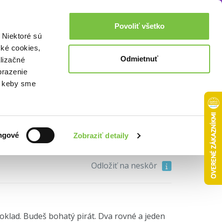
Akcie a zľavy
0,00€
Povoliť všetko
Prihlásenie
 Niektoré sú
cké cookies,
Odmietnuť
lizačné
brazenie
o, keby sme
12,90€
ngové
Zobraziť detaily
Do košíka
Odložiť na neskôr
oklad. Budeš bohatý pirát. Dva rovné a jeden