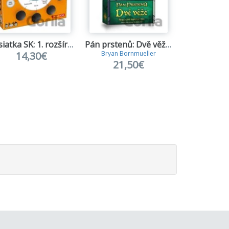
Desiatka SK: 1. rozšírenie
Pán prstenů: Dvě věže - Štychová karetní hra
14,30€
Bryan Bornmueller
Reiner 
21,50€
16,