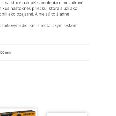
mi, na ktoré nalepíš samolepiace mozaikové
en kus nastokneš priečku, ktorá slúži ako
ili ako ozajstné. A nie sú to žiadne
mozaikovými dielikmi s metalickým leskom
400 mm