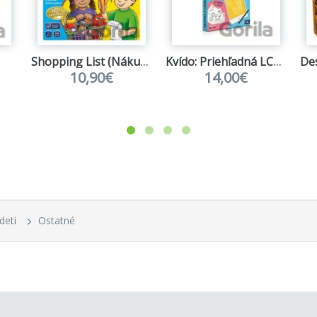
Shopping List (Nákupný zoznam)
Kvído: Priehľadná LCD tabuľka s 30 šablónami
10,90€
14,00€
deti
Ostatné