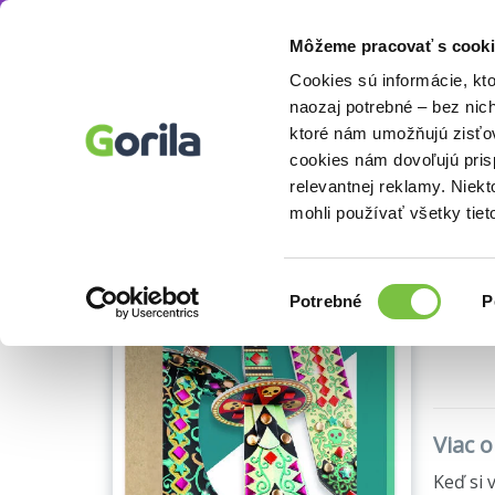
Môžeme pracovať s cooki
Hry
Spoločenské hry
Spoločenské hry pre 
Knihy
E-knihy
Filmy
Cookies sú informácie, kt
naozaj potrebné – bez nic
ktoré nám umožňujú zisťov
DI
cookies nám dovoľujú pri
relevantnej reklamy. Niek
Djeco
(
mohli používať všetky tiet
Výber
Potrebné
P
súhlasu
🍌 Odos
Viac 
Keď si 