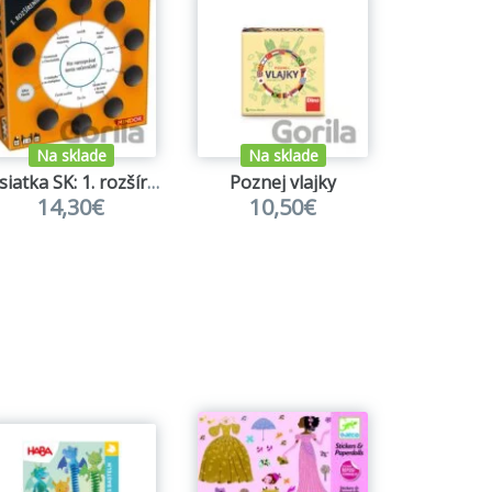
Na sklade
Na sklade
Na s
Desiatka SK: 1. rozšírenie
Poznej vlajky
14,30€
10,50€
10