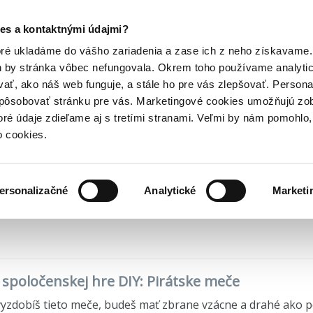
Posledný výpredaj kníh! Zľavy až do 80% tu =>
es a kontaktnými údajmi?
deti
Ostatné
DIY: Pirátske meče
Hry
Hudba
Doplnky
Bazár kníh
oré ukladáme do vášho zariadenia a zase ich z neho získavame.
h by stránka vôbec nefungovala. Okrem toho používame analyti
ať, ako náš web funguje, a stále ho pre vás zlepšovať. Persona
Y: Pirátske meče
spôsobovať stránku pre vás. Marketingové cookies umožňujú zo
toré údaje zdieľame aj s tretími stranami. Veľmi by nám pomohl
2019) • Edícia
DIY - Do it yourself (Urob si sám)
o cookies.
ersonalizačné
Analytické
Marketi
ielame o 6 dní.
o spoločenskej hre DIY: Pirátske meče
vyzdobíš tieto meče, budeš mať zbrane vzácne a drahé ako p