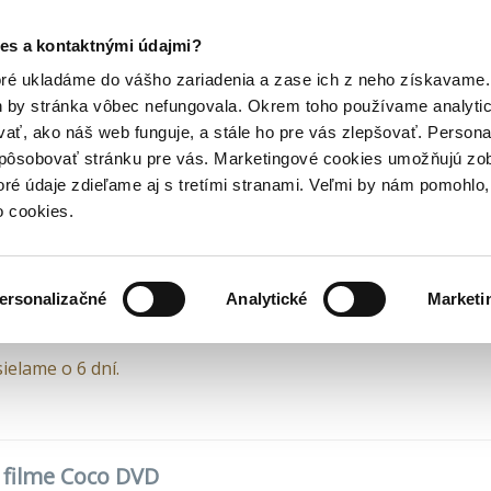
Posledný výpredaj kníh! Zľavy až do 80% tu =>
es a kontaktnými údajmi?
Rodinné
Disney filmy
Coco
Hry
Hudba
Doplnky
Bazár kníh
oré ukladáme do vášho zariadenia a zase ich z neho získavame.
h by stránka vôbec nefungovala. Okrem toho používame analyti
ať, ako náš web funguje, a stále ho pre vás zlepšovať. Persona
(6,40€)
DVD (6,30€)
DVD (7,50€)
DVD (8,19€)
DVD (7,99€)
DVD 
spôsobovať stránku pre vás. Marketingové cookies umožňujú zo
co DVD
toré údaje zdieľame aj s tretími stranami. Veľmi by nám pomohl
o cookies.
 Molina
,
Lee Unkrich
•
Magicbox
(2017)
ersonalizačné
Analytické
Marketi
ielame o 6 dní.
o filme Coco DVD