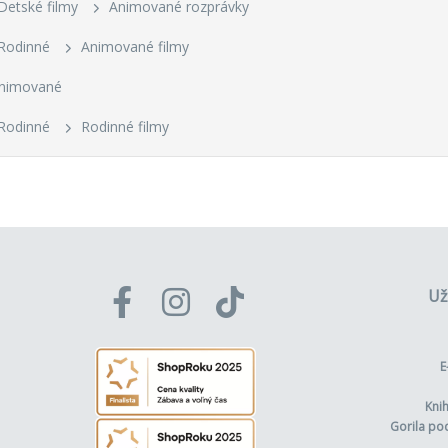
Detské filmy
Animované rozprávky
Rodinné
Animované filmy
animované
Rodinné
Rodinné filmy
Už
E
Kni
Gorila po