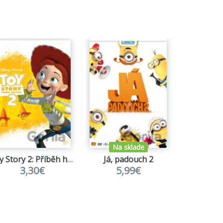
Na sklade
Toy Story 2: Příběh hraček S.E. - Edice Pixar New Line
Já, padouch 2
Ja, zl
3,30€
5,99€
3,