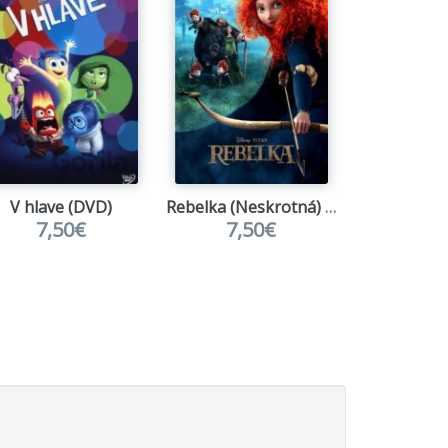
V hlave (DVD)
Rebelka (Neskrotná) (SK/CZ dabing)
Príšerky
7,50€
7,50€
5,6