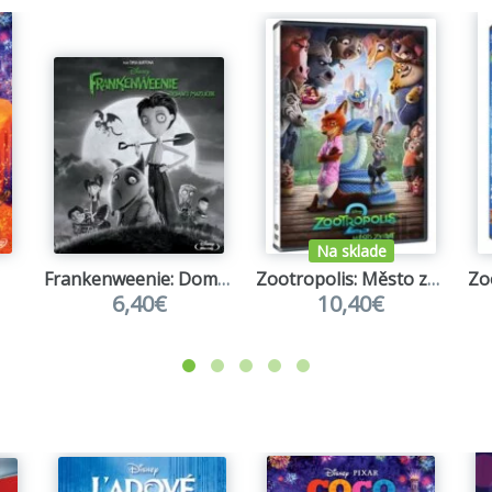
Na sklade
Frankenweenie: Domácí mazlíček (Blu-ray)
Zootropolis: Město zvířat 2
6,40€
10,40€