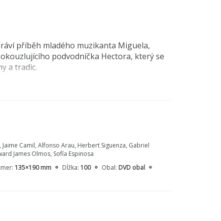
ypráví příběh mladého muzikanta Miguela,
okouzlujícího podvodníčka Hectora, který se
y a tradic.
 Jaime Camil, Alfonso Arau, Herbert Siguenza, Gabriel
dward James Olmos, Sofía Espinosa
zmer:
135×190 mm
Dĺžka:
100
Obal:
DVD obal