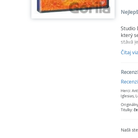
Nejlepš
Studio 
který s
stává j
Čítaj vi
Recenzi
Recenz
Herci:
Ant
Iglesias,
Origináln
Titulky:
če
Našli st