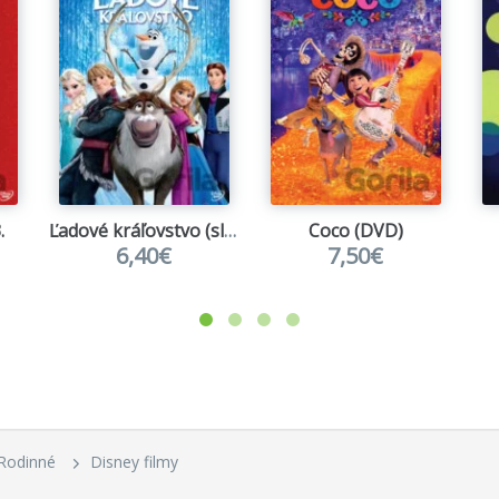
.
Ľadové kráľovstvo (slovenský dabing)
Coco (DVD)
6,40€
7,50€
Rodinné
Disney filmy