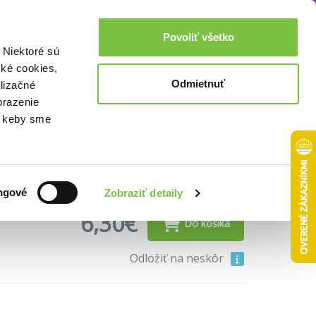
Akcie a zľavy
0,00€
Povoliť všetko
Prihlásenie
 Niektoré sú
cké cookies,
Odmietnuť
lizačné
(7,99€)
DVD (6,30€)
brazenie
o, keby sme
ngové
Zobraziť detaily
6,30€
Do košíka
Odložiť na neskôr