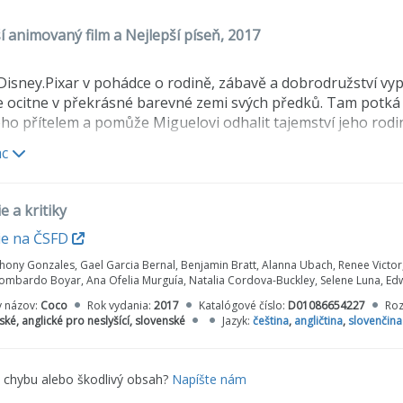
í animovaný film a Nejlepší píseň, 2017
Disney.Pixar v pohádce o rodině, zábavě a dobrodružství v
e ocitne v překrásné barevné zemi svých předků. Tam potká 
eho přítelem a pomůže Miguelovi odhalit tajemství jeho rodin
ac
e a kritiky
ie na ČSFD
hony Gonzales, Gael Garcia Bernal, Benjamin Bratt, Alanna Ubach, Renee Victor,
 Lombardo Boyar, Ana Ofelia Murguía, Natalia Cordova-Buckley, Selene Luna, E
y názov:
Coco
Rok vydania:
2017
Katalógové číslo:
D01086654227
Ro
ské, anglické pro neslyšící, slovenské
Jazyk:
čeština
,
angličtina
,
slovenčina
e chybu alebo škodlivý obsah?
Napíšte nám