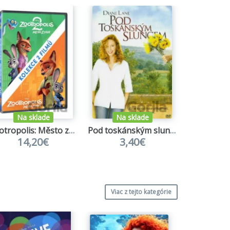
Na sklade
Na sklade
Na s
Zootropolis: Město zvířat kolekce 1.+2. kolekce 2DVD
Pod toskánským sluncem
14,20€
3,40€
6,
Viac z tejto kategórie