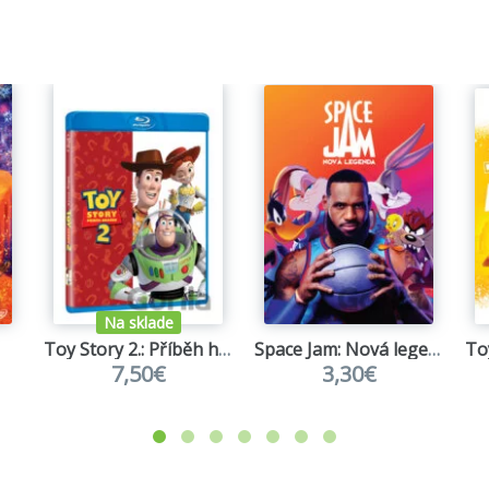
Na sklade
Toy Story 2.: Příběh hraček S.E.
Space Jam: Nová legenda
7,50€
3,30€