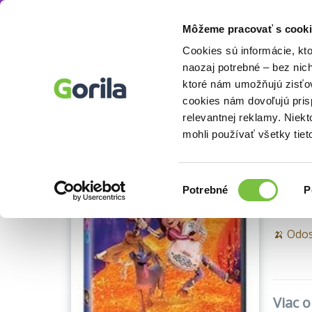
Môžeme pracovať s cooki
Filmy
Rodinné, animované a detské filmy
Knihy
E-knihy
Filmy
Cookies sú informácie, kt
naozaj potrebné – bez nic
ktoré nám umožňujú zisťov
Blu-ray 
cookies nám dovoľujú pri
Co
relevantnej reklamy. Niek
mohli používať všetky tiet
Adrian
Výber
Potrebné
P
súhlasu
🍌 Odos
Viac 