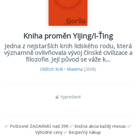
Kniha proměn Yijing/I-Ťing
Jedna z nejstarších knih lidského rodu, která
významně ovlivňovala vývoj čínské civilizace a
filozofie. Její původ se váže k...
Oldřich Král
•
Maxima
(2008)
🍎 Vypredané
✅ Poštovné ZADARMO nad 39€ ✅ Knižná akcia každý mesiac ✅
Výhodné ceny ✅ Bezpečný nákup