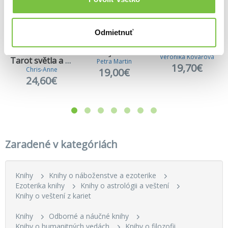
Odmietnuť
Plán duše
Karty emocí
Veronika Kovářová
Tarot světla a stínu
Petra Martin
19,70€
Chris-Anne
19,00€
24,60€
Zaradené v kategóriách
Knihy
Knihy o náboženstve a ezoterike
Ezoterika knihy
Knihy o astrológii a veštení
Knihy o veštení z kariet
Knihy
Odborné a náučné knihy
Knihy o humanitných vedách
Knihy o filozofii