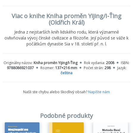
Viac o knihe Kniha proměn Yijing/I-Ťing
(Oldřich Král)
Jedna z nejstarších knih lidského rodu, která významně
ovlivňovala vývoj čínské civilizace a filozofie. Její původ se váže k
počátkům dynastie Sia v 18. století př. n. l.
Originálny názov:
Kniha proměn Yijing/I-Ťing
Rok vydania:
2008
ISBN:
9788086921037
Rozmer:
137×216 mm
Počet strán:
298
Jazyk:
čeština
Našli ste chybu alebo škodlivý obsah?
Napíšte nám
Podobné produkty