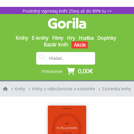
Posledný výpredaj kníh! Zľavy až do 80% tu =>
Knihy
E-knihy
Filmy
Hry
Hudba
Doplnky
Bazár kníh
Akcie
0,00€
Prihlásenie
Knihy
Knihy o náboženstve a ezoterike
Ezoterika knihy