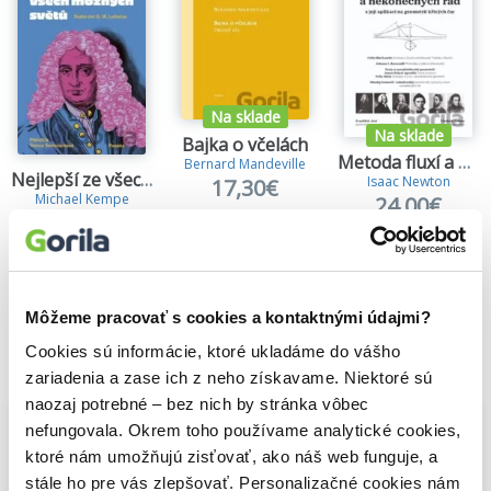
Na sklade
Na sklade
Bajka o včelách
Metoda fluxí a nekonečných řad
Bernard Mandeville
Nejlepší ze všech možných světů
Isaac Newton
17,30€
Michael Kempe
24,00€
17,50€
Môžeme pracovať s cookies a kontaktnými údajmi?
Cookies sú informácie, ktoré ukladáme do vášho
Vybrané pre teba
zariadenia a zase ich z neho získavame. Niektoré sú
naozaj potrebné – bez nich by stránka vôbec
nefungovala. Okrem toho používame analytické cookies,
ktoré nám umožňujú zisťovať, ako náš web funguje, a
stále ho pre vás zlepšovať. Personalizačné cookies nám