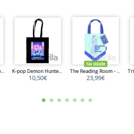
Na sklade
K-pop Demon Hunters taška plátená ružová (Huntrix)
K-pop Demon Hunters taška plátená čierna (Key Art)
The Reading Room - Odysea - bavlnená taška
10,50€
23,99€