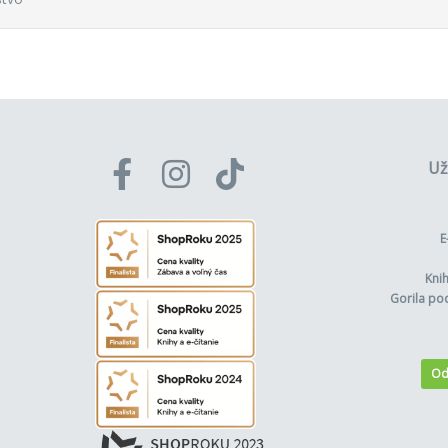
Už
E
Kni
Gorila po
Od