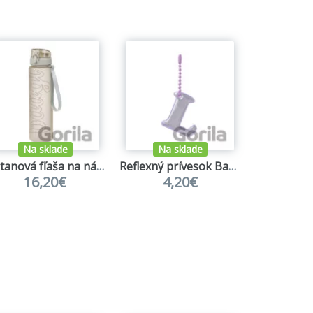
Na sklade
Na sklade
Tritanová fľaša na nápoje Baagl Mist
Reflexný prívesok Baagl písmeno L
16,20€
4,20€
4,