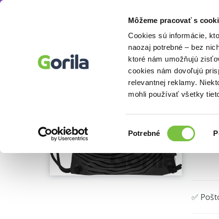
Môžeme pracovať s cooki
Doplnky
Zápisníky, kalendáre
Presco Gro
Knihy
E-knihy
Filmy
Cookies sú informácie, kt
naozaj potrebné – bez nic
ktoré nám umožňujú zisťov
Sá
cookies nám dovoľujú pri
relevantnej reklamy. Niek
Presco
mohli používať všetky tiet
Výber
Potrebné
P
súhlasu
🌴 Máme
✅ Pošt