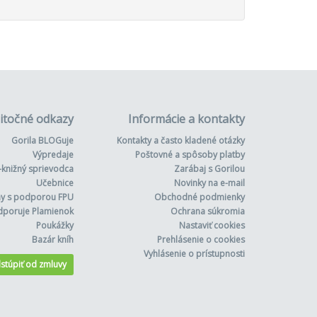
itočné odkazy
Informácie a kontakty
Gorila BLOGuje
Kontakty a často kladené otázky
Výpredaje
Poštovné a spôsoby platby
-knižný sprievodca
Zarábaj s Gorilou
Učebnice
Novinky na e-mail
hy s podporou FPU
Obchodné podmienky
dporuje Plamienok
Ochrana súkromia
Poukážky
Nastaviť cookies
Bazár kníh
Prehlásenie o cookies
Vyhlásenie o prístupnosti
stúpiť od zmluvy