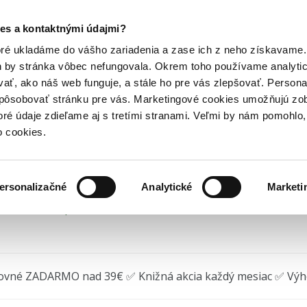
Posledný výpredaj kníh! Zľavy až do 80% tu =>
es a kontaktnými údajmi?
up
Školské potreby a školské pomôcky
Sáček na obuv Baagl...
Hry
Hudba
Doplnky
Bazár kníh
oré ukladáme do vášho zariadenia a zase ich z neho získavame.
h by stránka vôbec nefungovala. Okrem toho používame analyti
ať, ako náš web funguje, a stále ho pre vás zlepšovať. Persona
ček na obuv Baagl Batma
spôsobovať stránku pre vás. Marketingové cookies umožňujú zo
toré údaje zdieľame aj s tretími stranami. Veľmi by nám pomohl
 Group
(2019) • Edícia
Sáček na obuv
• Séria
Komiksoví super
o cookies.
ersonalizačné
Analytické
Marketi
 na sklade, posielame ihneď.
ovné ZADARMO nad 39€ ✅ Knižná akcia každý mesiac ✅ Vý