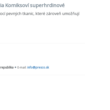
éria Komiksoví superhrdinové
cí pevných tkanic, které zároveň umožňují
 republika
E-mail:
info@presco.sk