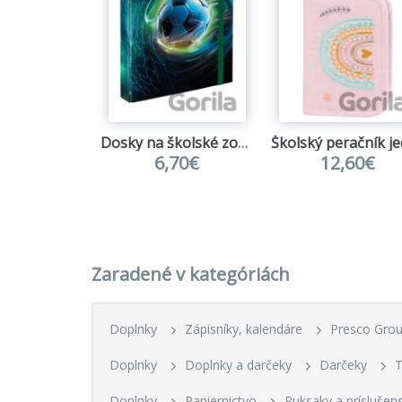
Dosky na školské zošity Baagl Futbal Lopta
6,70€
12,60€
Zaradené v kategóriách
Doplnky
Zápisníky, kalendáre
Presco Gro
Doplnky
Doplnky a darčeky
Darčeky
T
Doplnky
Papiernictvo
Ruksaky a príslušen