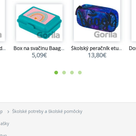
Školský peračník jednoposchodový Baagl Dúha ružový
Box na svačinu Baagl Duha tyrkysový
Školský peračník etui Baagl Palm
5,09€
13,80€
up
Školské potreby a školské pomôcky
ašky
stvo