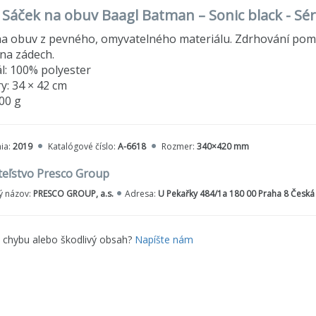
o Sáček na obuv Baagl Batman – Sonic black - S
a obuv z pevného, omyvatelného materiálu. Zdrhování pomo
na zádech.
l: 100% polyester
: 34 × 42 cm
00 g
ia:
2019
Katalógové číslo:
A-6618
Rozmer:
340×420 mm
teľstvo Presco Group
 názov:
PRESCO GROUP, a.s.
Adresa:
U Pekařky 484/1a 180 00 Praha 8 Česká
e chybu alebo škodlivý obsah?
Napíšte nám