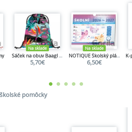
Na sklade
Na sklade
my
Sáček na obuv Baagl Skate Fresh
NOTIQUE Školský plánovací kalendár 2026/2027
5,70€
6,50€
a školské pomôcky