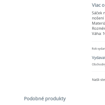
Viac 
Sáček n
nošení 
Materiá
Rozměry
Váha: 1
Rok vydan
Vydava
Obchodný
Našli st
Podobné produkty