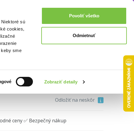
Akcie a zľavy
0,00€
Povoliť všetko
Prihlásenie
 Niektoré sú
cké cookies,
Odmietnuť
lizačné
n – Sonic black
brazenie
o, keby sme
hrdinové
3,70€
ngové
Zobraziť detaily
Do košíka
Odložiť na neskôr
hodné ceny ✅ Bezpečný nákup