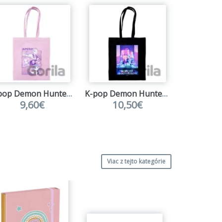
Na s
K-pop Demon Hunters taška plátená ružová (Huntrix)
K-pop Demon Hunters taška plátená čierna (Key Art)
9,60€
10,50€
23
Viac z tejto kategórie