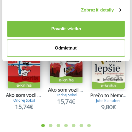
Ďalšie z kategórie Cestopisy z Európy
Zobraziť detaily
Viac z tejto kategórie
Povoliť všetko
Odmietnuť
Ako som vozil Nórov 2
Ako som vozil Nórov
Prečo to Nemci robia lepšie
Ondrej Sokol
15,74€
Ondrej Sokol
John Kampfner
15,74€
9,80€