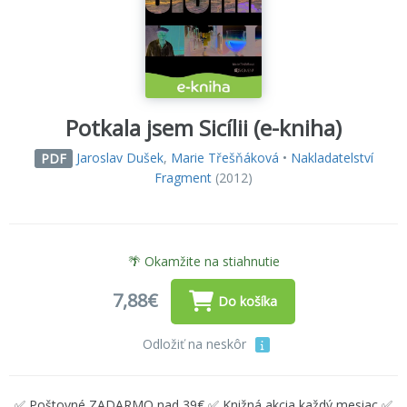
Potkala jsem Sicílii (e-kniha)
Jaroslav Dušek
,
Marie Třešňáková
•
Nakladatelství
PDF
Fragment
(2012)
🌴 Okamžite na stiahnutie
7,88€
Do košíka
Odložiť na neskôr
✅ Poštovné ZADARMO nad 39€ ✅ Knižná akcia každý mesiac ✅