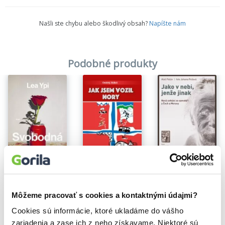
Našli ste chybu alebo škodlivý obsah?
Napíšte nám
Podobné produkty
Jak jsem vozil Nory
Jako v nebi, jenže jinak
Ondrej Sokol
Svobodná
15,74€
Aleš Palán
Môžeme pracovať s cookies a kontaktnými údajmi?
Lea Ypi
11,87€
13,16€
Cookies sú informácie, ktoré ukladáme do vášho
zariadenia a zase ich z neho získavame. Niektoré sú