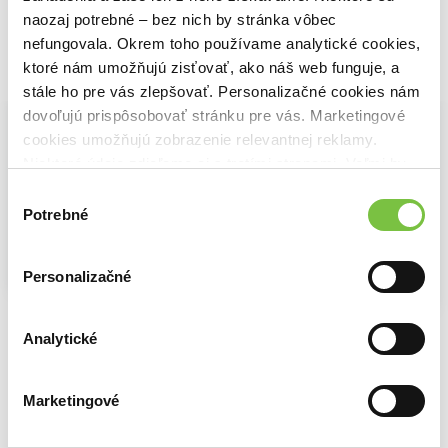
naozaj potrebné – bez nich by stránka vôbec
nefungovala. Okrem toho používame analytické cookies,
ktoré nám umožňujú zisťovať, ako náš web funguje, a
Vybrané pre teba
stále ho pre vás zlepšovať. Personalizačné cookies nám
dovoľujú prispôsobovať stránku pre vás. Marketingové
cookies umožňujú zobrazenie relevantnej reklamy.
Niektoré údaje zdieľame aj s tretími stranami. Veľmi by
nám pomohlo, keby sme mohli používať všetky tieto
Výber
cookies.
Potrebné
súhlasu
Personalizačné
Sneh, sauna, Suomi
Sociálne siete musia byť zničené
Jazyk vojny
Michaela Ahonen
Analytické
9,41€
Samo Marec
Oleksandr Myched
11,78€
12,38€
Marketingové