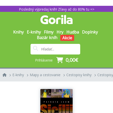
Posledný výpredaj kníh! Zľavy až do 80% tu =>
Knihy
E-knihy
Filmy
Hry
Hudba
Doplnky
Bazár kníh
Akcie
0,00€
Prihlásenie
E-knihy
Mapy a cestovanie
Cestopisy knihy
Cestopisy