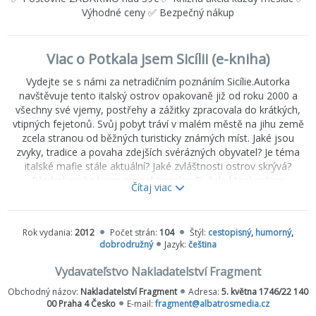
Výhodné ceny ✅ Bezpečný nákup
Viac o Potkala jsem Sicílii (e-kniha)
Vydejte se s námi za netradičním poznáním Sicílie.Autorka
navštěvuje tento italský ostrov opakovaně již od roku 2000 a
všechny své vjemy, postřehy a zážitky zpracovala do krátkých,
vtipných fejetonů. Svůj pobyt tráví v malém městě na jihu země
zcela stranou od běžných turisticky známých míst. Jaké jsou
zvyky, tradice a povaha zdejších svérázných obyvatel? Je téma
italské mafie stále aktuální? Jaké zvláštnosti ostrov skrývá?
Předmluvu ke knize napsal Jaroslav Dušek, který ostrov
Čítaj viac
navštěvuje pravidelně každý rok a je tedy důstojným průvodcem
této knihy.
Rok vydania:
2012
Počet strán:
104
Štýl:
cestopisný
,
humorný
,
dobrodružný
Jazyk:
čeština
Vydavateľstvo Nakladatelství Fragment
Obchodný názov:
Nakladatelství Fragment
Adresa:
5. května 1746/22 140
00 Praha 4 Česko
E-mail:
fragment@albatrosmedia.cz