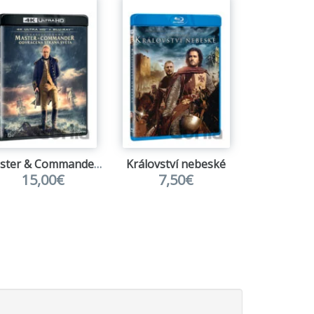
Master & Commander: Odvrácená strana světa 2BD (UHD+BD)
Království nebeské
15,00€
7,50€
14,