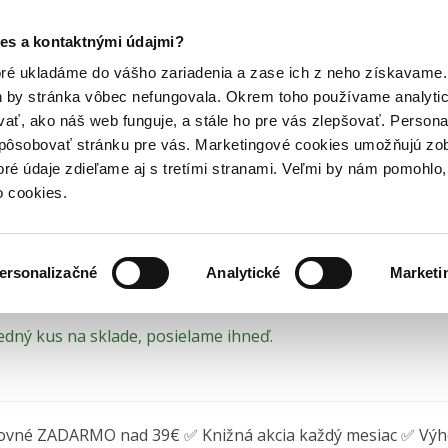
Posledný výpredaj kníh! Zľavy až do 80% tu =>
es a kontaktnými údajmi?
lmy
Akčné filmy
Rychle a zběsile:...
Hry
Hudba
Doplnky
Bazár kníh
oré ukladáme do vášho zariadenia a zase ich z neho získavame.
h by stránka vôbec nefungovala. Okrem toho používame analyti
ať, ako náš web funguje, a stále ho pre vás zlepšovať. Persona
(6,40€)
DVD (3,40€)
Ultra HD Blu-ray (33,81€)
spôsobovať stránku pre vás. Marketingové cookies umožňujú zo
chle a zběsile: Hobbs a
toré údaje zdieľame aj s tretími stranami. Veľmi by nám pomohl
o cookies.
eitch
•
Magicbox
(2019) • Séria
Rychle a zběsile
ersonalizačné
Analytické
Marketi
edný kus na sklade, posielame ihneď.
ovné ZADARMO nad 39€ ✅ Knižná akcia každý mesiac ✅ Vý