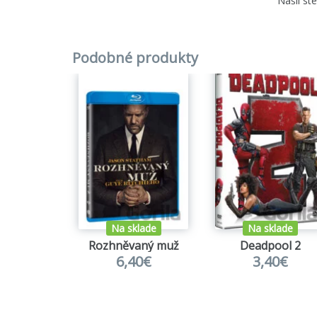
Našli st
Podobné produkty
Na sklade
Na sklade
Rozhněvaný muž
Deadpool 2
6,40€
3,40€