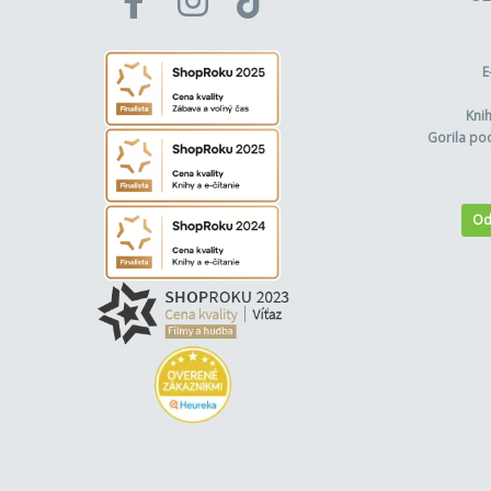
E
Kni
Gorila po
Od