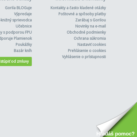
Gorila BLOGuje
Kontakty a často kladené otázky
Výpredaje
Poštovné a spôsoby platby
-knižný sprievodca
Zarábaj s Gorilou
Učebnice
Novinky na e-mail
hy s podporou FPU
Obchodné podmienky
dporuje Plamienok
Ochrana súkromia
Poukážky
Nastaviť cookies
Bazár kníh
Prehlásenie o cookies
Vyhlásenie o prístupnosti
stúpiť od zmluvy
Hľadáš pomoc?