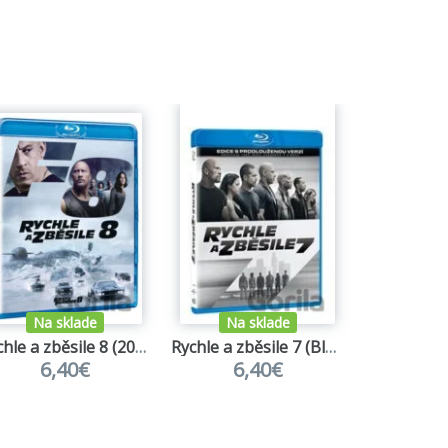
Na sklade
Na sklade
Na s
Rychle a zběsile 8 (2017 - Blu-ray)
Rychle a zběsile 7 (Blu-ray)
Matrix ko
6,40€
6,40€
12