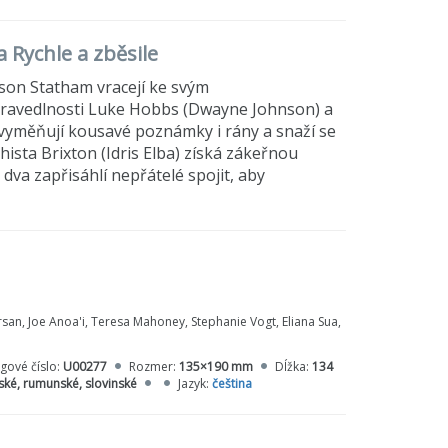
a Rychle a zběsile
son Statham vracejí ke svým
ravedlnosti Luke Hobbs (Dwayne Johnson) a
 vyměňují kousavé poznámky i rány a snaží se
ista Brixton (Idris Elba) získá zákeřnou
dva zapřisáhlí nepřátelé spojit, aby
san, Joe Anoa'i, Teresa Mahoney, Stephanie Vogt, Eliana Sua,
gové číslo:
U00277
Rozmer:
135×190 mm
Dĺžka:
134
rské, rumunské, slovinské
Jazyk:
čeština