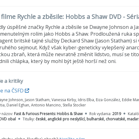
 filme Rychle a zběsile: Hobbs a Shaw DVD - Séri
dly úspěšné značky Rychle a zběsile se Dwayne Johnson a Ja
menutelným rolím jako Hobbs a Shaw. Prodloužená ruka sp
agent britské tajné služby Deckard Shaw (Jason Statham) si
ruhého sejmout. Když však kyber-geneticky vylepšený anarch
ckou zbraň, která může nevratně změnit lidstvo, musí se tito 
nili chlápka, který by mohl být ještě horší než oni.
e a kritiky
ie na ČSFD
ne Johnson, Jason Statham, Vanessa Kirby, Idris Elba, Eiza González, Eddie Mar
ia, Daniel Eghan, Antonio Mancino, Stella Stocker
y názov:
Fast & Furious Presents: Hobbs & Shaw
Rok vydania:
2019
Kataló
DVD obal
Titulky:
české, anglické pro neslyšící, bulharské, chorvatské, maďa