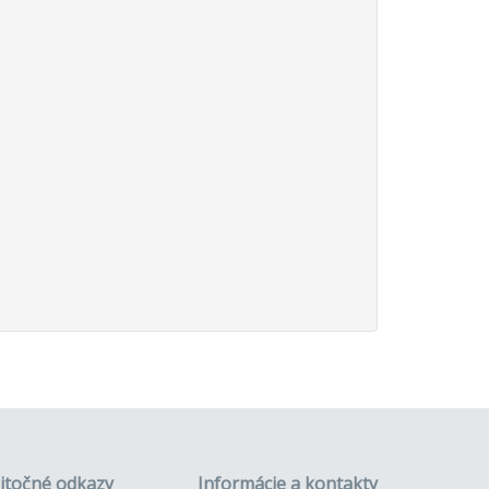
itočné odkazy
Informácie a kontakty