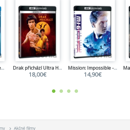
300 - 2 filmes gyűjtemény 2BD (HU)
Drak přichází Ultra HD Blu-ray
Mission: Impossible - Fallout Ultra HD Blu-ray
18,00€
14,90€
lmy
Akčné filmy