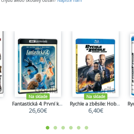
e chybu alebo škodlivý obsah?
Napíšte nám
Na sklade
Na sklade
Fantastická 4: První kroky
Rychle a zběsile: Hobbs a Shaw
26,60€
6,40€