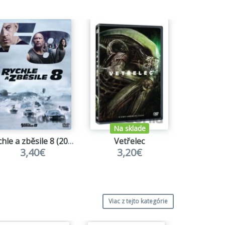
Na sklade
Na s
Rychle a zběsile 8 (2017)
Vetřelec
Matrix ko
3,40€
3,20€
12
Viac z tejto kategórie