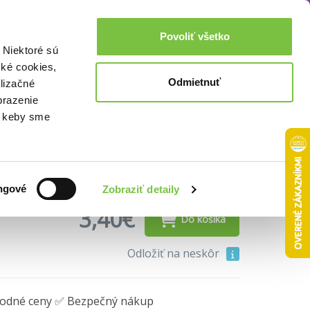
Akcie a zľavy
0,00€
Povoliť všetko
Prihlásenie
 Niektoré sú
cké cookies,
Odmietnuť
lizačné
brazenie
 Shaw DVD
o, keby sme
ngové
Zobraziť detaily
3,40€
Do košíka
Odložiť na neskôr
hodné ceny ✅ Bezpečný nákup