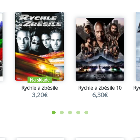
Na sklade
Rychle a zběsile
Rychle a zběsile 10
3,20€
6,30€