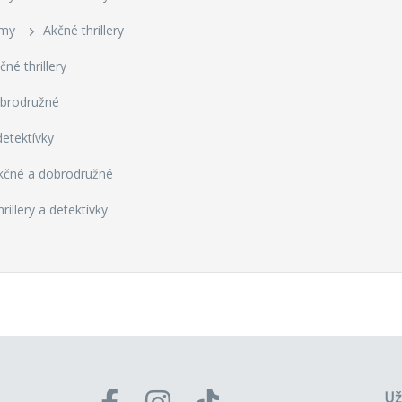
lmy
Akčné thrillery
čné thrillery
obrodružné
detektívky
kčné a dobrodružné
rillery a detektívky
Už