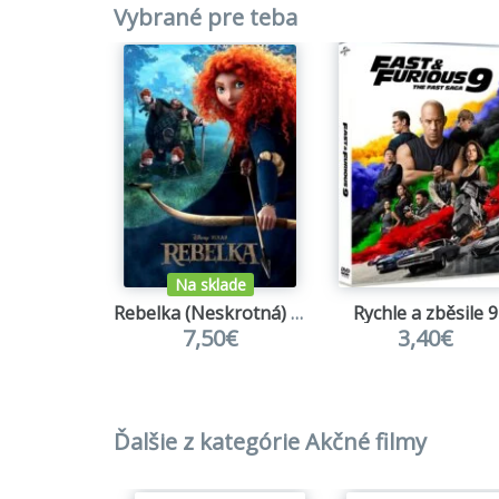
Vybrané pre teba
Na sklade
Rebelka (Neskrotná) (SK/CZ dabing)
Rychle a zběsile 9
7,50€
3,40€
Ďalšie z kategórie Akčné filmy