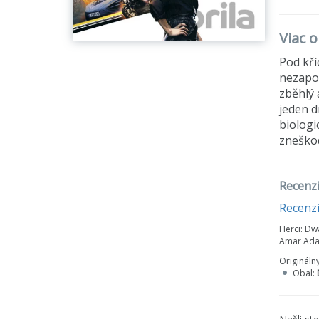
Viac o
Pod kří
nezapo
zběhlý 
jeden d
biologi
zneškod
Recenzi
Recenz
Herci:
Dway
Amar Adat
Origináln
Obal: