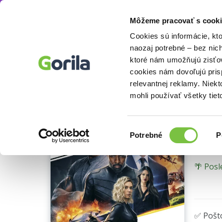
Môžeme pracovať s cooki
Filmy
Akčné a dobrodružné filmy
Akčné fi
Knihy
E-knihy
Filmy
Cookies sú informácie, kt
naozaj potrebné – bez nic
ktoré nám umožňujú zisťov
Blu-ray 
cookies nám dovoľujú pri
Ukážka
Ry
relevantnej reklamy. Niek
mohli používať všetky tiet
David L
Výber
Potrebné
P
súhlasu
🌴 Posl
✅ Pošt