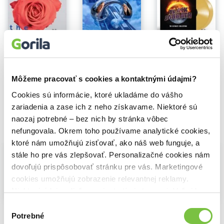
Na sklade
Na sklade
DEPECHE MODE: THE BEST OF DEPECHE MODE VOLUME ONE ( 2-CD)
Fermata: Backstage
Black Sabbath: The Ultimate Collection - 2LP
14,29€
27,40€
45,00€
Môžeme pracovať s cookies a kontaktnými údajmi?
Cookies sú informácie, ktoré ukladáme do vášho
zariadenia a zase ich z neho získavame. Niektoré sú
naozaj potrebné – bez nich by stránka vôbec
Vybrané pre teba
nefungovala. Okrem toho používame analytické cookies,
ktoré nám umožňujú zisťovať, ako náš web funguje, a
stále ho pre vás zlepšovať. Personalizačné cookies nám
dovoľujú prispôsobovať stránku pre vás. Marketingové
cookies umožňujú zobrazenie relevantnej reklamy.
Niektoré údaje zdieľame aj s tretími stranami. Veľmi by
Na sklade
Na sklade
nám pomohlo, keby sme mohli používať všetky tieto
Výber
DEPECHE MODE: MUSIC FOR THE MASSES (180 GRAM) - LP
Depeche Mode: Memento Mori
DEPECHE MODE: SOME GREAT REWARD
cookies.
Potrebné
súhlasu
25,30€
15,20€
12,80€