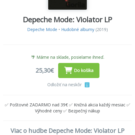
Depeche Mode: Violator LP
Depeche Mode
•
Hudobné albumy
(2019)
🌴 Máme na sklade, posielame ihneď.
25,30€
Do košíka
Odložiť na neskôr
✅ Poštovné ZADARMO nad 39€ ✅ Knižná akcia každý mesiac ✅
Výhodné ceny ✅ Bezpečný nákup
Viac o hudbe Depeche Mode: Violator LP