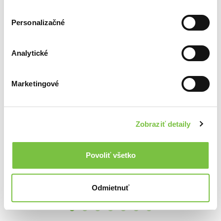
Personalizačné
Analytické
Ďalšie z kategórie Zahraničné Lp platne
Viac z tejto kategórie
Marketingové
Zobraziť detaily
Povoliť všetko
DEPECHE MODE: MUSIC FOR THE MASSES (180 GRAM) - LP
Michael Jackson: Thriller LP
Dr. Dre: The Chronic LP
25,30€
29,50€
32,20€
Odmietnuť