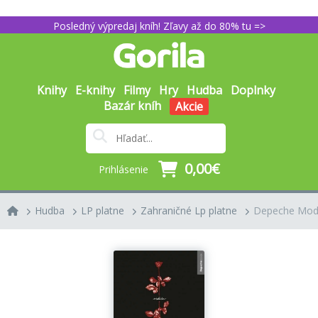
Posledný výpredaj kníh! Zľavy až do 80% tu =>
Knihy
E-knihy
Filmy
Hry
Hudba
Doplnky
Bazár kníh
Akcie
0,00€
Prihlásenie
Hudba
LP platne
Zahraničné Lp platne
Depeche Mode