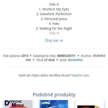
Side A
1. World in My Eyes
2. Sweetest Perfection
3. Personal Jesus
4. Halo
5. Waiting for the Night
Side B
1. Enjoy the Silence
Čítaj viac
2. Policy of Truth
3. Blue Dress
4. Clean
Rok vydania:
2019
Katalógové číslo:
88985336751
Rozmer:
310×310
mm
Obal:
LP obal
Jazyk:
slovenčina
Našli ste chybu alebo škodlivý obsah?
Napíšte nám
Podobné produkty