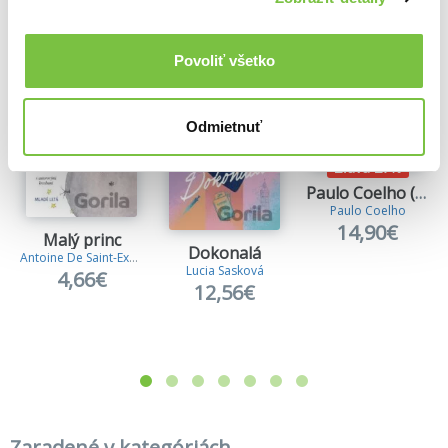
Viac z tejto kategórie
Povoliť všetko
Odmietnuť
Zľava 27%
Paulo Coelho (darčekový box)
Paulo Coelho
14,90€
Malý princ
Dokonalá
Antoine De Saint-Exupery
Lucia Sasková
4,66€
12,56€
Zaradené v kategóriách