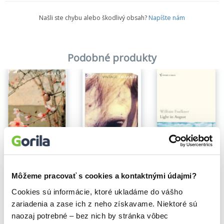
Našli ste chybu alebo škodlivý obsah?
Napíšte nám
Podobné produkty
Na sklade
Na sklade
The Sound And The Fury
Light in August
As I Lay Dying
Môžeme pracovať s cookies a kontaktnými údajmi?
William Faulkner
William Faulkner
William Faulkner
8,90€
12,24€
9,50€
Cookies sú informácie, ktoré ukladáme do vášho
zariadenia a zase ich z neho získavame. Niektoré sú
naozaj potrebné – bez nich by stránka vôbec