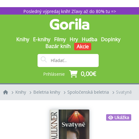
Posledný výpredaj kníh! Zľavy až do 80% tu =>
Knihy
E-knihy
Filmy
Hry
Hudba
Doplnky
Bazár kníh
Akcie
0,00€
Prihlásenie
Knihy
Beletria knihy
Spoločenská beletria
Svatyně
Ukážka