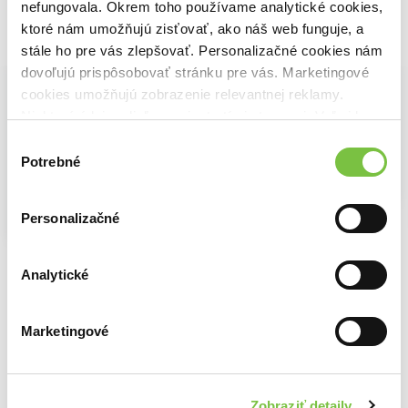
nefungovala. Okrem toho používame analytické cookies,
ktoré nám umožňujú zisťovať, ako náš web funguje, a
Vybrané pre teba
stále ho pre vás zlepšovať. Personalizačné cookies nám
dovoľujú prispôsobovať stránku pre vás. Marketingové
cookies umožňujú zobrazenie relevantnej reklamy.
Niektoré údaje zdieľame aj s tretími stranami. Veľmi by
nám pomohlo, keby sme mohli používať všetky tieto
Výber
cookies.
Potrebné
súhlasu
Personalizačné
Portrét umělce v jinošských letech
Na sklade
Na sklade
James Joyce
10,40€
Choroba, ktorá nebola
Atlas Pekla
Giulia Caminito
Analytické
Nathan Ballingrud
16,39€
12,50€
Marketingové
Ďalšie z kategórie Spoločenská beletria
Zobraziť detaily