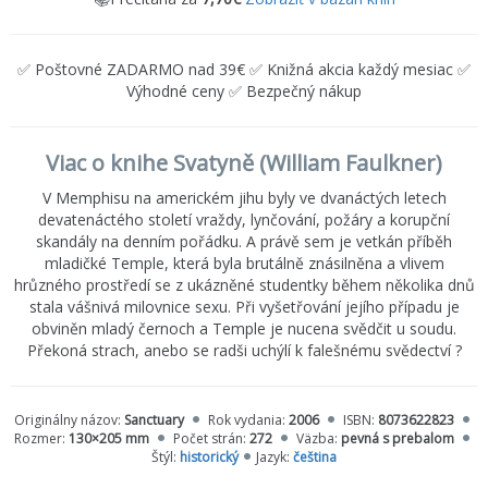
✅ Poštovné ZADARMO nad 39€ ✅ Knižná akcia každý mesiac ✅
Výhodné ceny ✅ Bezpečný nákup
Viac o knihe Svatyně (William Faulkner)
V Memphisu na americkém jihu byly ve dvanáctých letech
devatenáctého století vraždy, lynčování, požáry a korupční
skandály na denním pořádku. A právě sem je vetkán příběh
mladičké Temple, která byla brutálně znásilněna a vlivem
hrůzného prostředí se z ukázněné studentky během několika dnů
stala vášnivá milovnice sexu. Při vyšetřování jejího případu je
obviněn mladý černoch a Temple je nucena svědčit u soudu.
Překoná strach, anebo se radši uchýlí k falešnému svědectví ?
Originálny názov:
Sanctuary
Rok vydania:
2006
ISBN:
8073622823
Rozmer:
130×205 mm
Počet strán:
272
Väzba:
pevná s prebalom
Štýl:
historický
Jazyk:
čeština