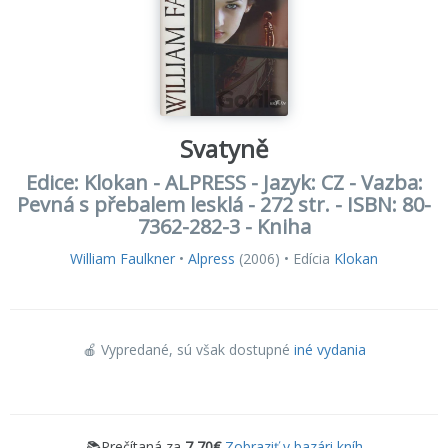
Svatyně
Edice: Klokan - ALPRESS - Jazyk: CZ - Vazba:
Pevná s přebalem lesklá - 272 str. - ISBN: 80-
7362-282-3 - Kniha
William Faulkner
•
Alpress
(2006) • Edícia
Klokan
🍎 Vypredané
, sú však dostupné
iné vydania
📚Prečítaná za
7,70€
Zobraziť v bazári kníh