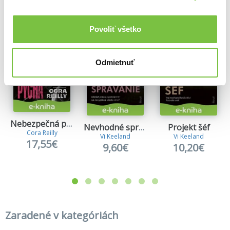
Povoliť všetko
Odmietnuť
Nebezpečná pýcha
Nevhodné správanie
Projekt šéf
Cora Reilly
Vi Keeland
Vi Keeland
17,55€
9,60€
10,20€
Zaradené v kategóriách