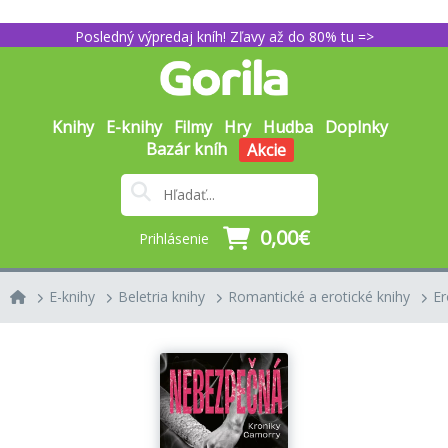
Posledný výpredaj kníh! Zľavy až do 80% tu =>
Knihy
E-knihy
Filmy
Hry
Hudba
Doplnky
Bazár kníh
Akcie
0,00€
Prihlásenie
E-knihy
Beletria knihy
Romantické a erotické knihy
Er