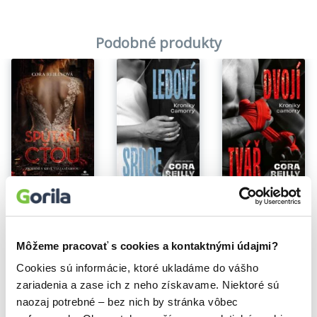
Podobné produkty
Spútaní cťou
Ledové srdce
Dvojí tvář
Cora Reilly
Cora Reilly
Cora Reilly
14,54€
14,04€
14,04€
Môžeme pracovať s cookies a kontaktnými údajmi?
Cookies sú informácie, ktoré ukladáme do vášho
zariadenia a zase ich z neho získavame. Niektoré sú
naozaj potrebné – bez nich by stránka vôbec