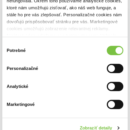
nefungovala. Okrem toho používame analytické cookies,
Vybrané pre teba
ktoré nám umožňujú zisťovať, ako náš web funguje, a
stále ho pre vás zlepšovať. Personalizačné cookies nám
dovoľujú prispôsobovať stránku pre vás. Marketingové
cookies umožňujú zobrazenie relevantnej reklamy.
Niektoré údaje zdieľame aj s tretími stranami. Veľmi by
nám pomohlo, keby sme mohli používať všetky tieto
Výber
cookies.
Potrebné
súhlasu
Personalizačné
Dvojí tvář
Ledové srdce
Mezi nikdy a navždy
Cora Reilly
Cora Reilly
Shain Rose
14,04€
14,04€
14,04€
Analytické
Marketingové
Ďalšie z kategórie Erotické knihy
Zobraziť detaily
Viac z tejto kategórie