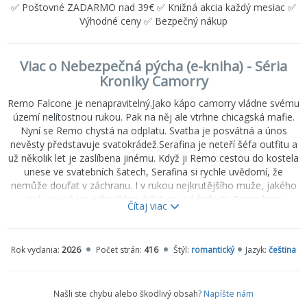
✅ Poštovné ZADARMO nad 39€ ✅ Knižná akcia každý mesiac ✅
Výhodné ceny ✅ Bezpečný nákup
Viac o Nebezpečná pýcha (e-kniha) - Séria
Kroniky Camorry
Remo Falcone je nenapravitelný.Jako kápo camorry vládne svému
území nelítostnou rukou. Pak na něj ale vtrhne chicagská mafie.
Nyní se Remo chystá na odplatu. Svatba je posvátná a únos
nevěsty představuje svatokrádež.Serafina je neteří šéfa outfitu a
už několik let je zaslíbena jinému. Když ji Remo cestou do kostela
unese ve svatebních šatech, Serafina si rychle uvědomí, že
nemůže doufat v záchranu. I v rukou nejkrutějšího muže, jakého
zná, je ovšem odhodlána držet se své hrdosti. Remo brzy
Čítaj viac
pochopí, že žena, která mu byla vydána na milost, nemusí být tak
snadno zlomitelná, jak si myslel.Bezohledný muž, který se snaží
outfit zničit tím, že zlomí někoho, koho mají chránit. Žena
Rok vydania:
2026
Počet strán:
416
Štýl:
romantický
Jazyk:
čeština
odhodlaná srazit monstrum na kolena. Dvě rodiny, které už nikdy
nebudou stejné.
Našli ste chybu alebo škodlivý obsah?
Napíšte nám