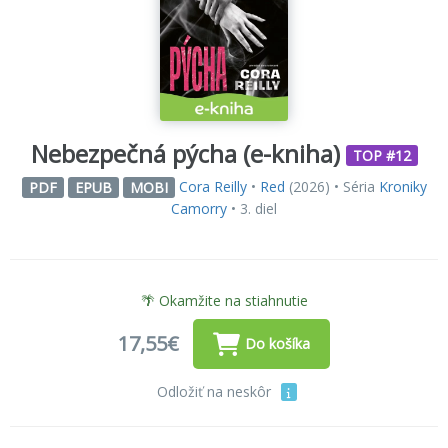
Nebezpečná pýcha (e-kniha)
TOP #12
Cora Reilly
•
Red
(2026) • Séria
Kroniky
PDF
EPUB
MOBI
Camorry
• 3. diel
🌴 Okamžite na stiahnutie
17,55€
Do košíka
Odložiť na neskôr