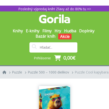
Posledný výpredaj kníh! Zľavy až do 80% tu =>
Knihy
E-knihy
Filmy
Hry
Hudba
Doplnky
Bazár kníh
Akcie
0,00€
Prihlásenie
Puzzle
Puzzle 500 – 1000 dielikov
Puzzle Cool kapybara.