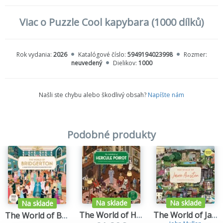
Viac o Puzzle Cool kapybara (1000 dílků)
Rok vydania:
2026
Katalógové číslo:
5949194023998
Rozmer:
neuvedený
Dielikov:
1000
Našli ste chybu alebo škodlivý obsah?
Napíšte nám
Podobné produkty
Na sklade
Na sklade
Na sklade
The World of Hercule Poirot
The World of Jane Austen
The World of Bridgerton - 1000 Piece Puzzle