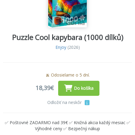
Puzzle Cool kapybara (1000 dílků)
Enjoy
(2026)
🍌 Odosielame o 5 dní.
18,39€
Do košíka
Odložiť na neskôr
✅ Poštovné ZADARMO nad 39€ ✅ Knižná akcia každý mesiac ✅
Výhodné ceny ✅ Bezpečný nákup