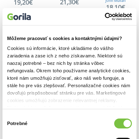
21,30€
John Mullan
19,20€
18,10€
Môžeme pracovať s cookies a kontaktnými údajmi?
Cookies sú informácie, ktoré ukladáme do vášho
Vybrané pre teba
zariadenia a zase ich z neho získavame. Niektoré sú
naozaj potrebné – bez nich by stránka vôbec
nefungovala. Okrem toho používame analytické cookies,
ktoré nám umožňujú zisťovať, ako náš web funguje, a
stále ho pre vás zlepšovať. Personalizačné cookies nám
dovoľujú prispôsobovať stránku pre vás. Marketingové
Na sklade
Na sklade
Na sklade
cookies umožňujú zobrazenie relevantnej reklamy.
The World of Hercule Poirot
The World of Jane Austen
The World of Bridgerton - 1000 Piece Puzzle
Niektoré údaje zdieľame aj s tretími stranami. Veľmi by
21,30€
John Mullan
19,20€
18,10€
nám pomohlo, keby sme mohli používať všetky tieto
Výber
cookies.
Potrebné
súhlasu