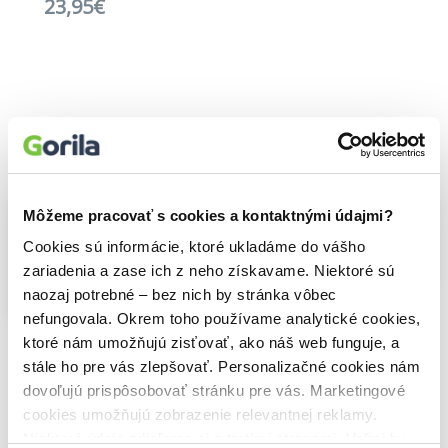
23,95€
Vybrané pre teba
Môžeme pracovať s cookies a kontaktnými údajmi?
Cookies sú informácie, ktoré ukladáme do vášho
zariadenia a zase ich z neho získavame. Niektoré sú
Na sklade
Na sklade
naozaj potrebné – bez nich by stránka vôbec
Na vlásku
Michelangelo - The Creation of Adam, 1511
nefungovala. Okrem toho používame analytické cookies,
11,30€
Thomas Kinkade
Ken Follett: The Kingsbridge 1000-piece jigsaw puzzle
19,10€
ktoré nám umožňujú zisťovať, ako náš web funguje, a
23,95€
stále ho pre vás zlepšovať. Personalizačné cookies nám
dovoľujú prispôsobovať stránku pre vás. Marketingové
cookies umožňujú zobrazenie relevantnej reklamy.
Niektoré údaje zdieľame aj s tretími stranami. Veľmi by