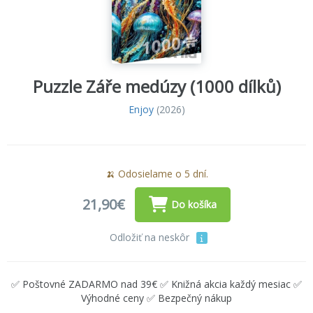
Puzzle Záře medúzy (1000 dílků)
Enjoy
(2026)
🍌 Odosielame o 5 dní.
21,90€
Do košíka
Odložiť na neskôr
✅ Poštovné ZADARMO nad 39€ ✅ Knižná akcia každý mesiac ✅
Výhodné ceny ✅ Bezpečný nákup