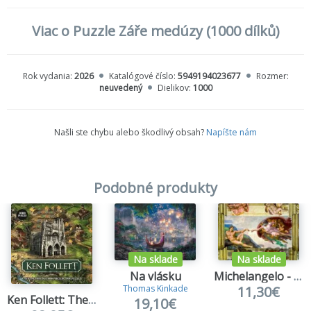
Viac o Puzzle Záře medúzy (1000 dílků)
Rok vydania:
2026
Katalógové číslo:
5949194023677
Rozmer:
neuvedený
Dielikov:
1000
Našli ste chybu alebo škodlivý obsah?
Napíšte nám
Podobné produkty
Na sklade
Na sklade
Na vlásku
Michelangelo - The Creation of Adam, 1511
11,30€
Thomas Kinkade
Ken Follett: The Kingsbridge 1000-piece jigsaw puzzle
19,10€