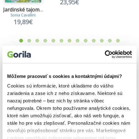
23,95€
Jardinské tajomstvo
Sonia Cavallini
19,89€
Vybrané pre teba
Môžeme pracovať s cookies a kontaktnými údajmi?
Cookies sú informácie, ktoré ukladáme do vášho
Na sklade
zariadenia a zase ich z neho získavame. Niektoré sú
Na vlásku
Thomas Kinkade
naozaj potrebné – bez nich by stránka vôbec
Ken Follett: The Kingsbridge 1000-piece jigsaw puzzle
19,10€
nefungovala. Okrem toho používame analytické cookies,
23,95€
ktoré nám umožňujú zisťovať, ako náš web funguje, a
Jardinské tajomstvo
stále ho pre vás zlepšovať. Personalizačné cookies nám
Sonia Cavallini
19,89€
dovoľujú prispôsobovať stránku pre vás. Marketingové
cookies umožňujú zobrazenie relevantnej reklamy.