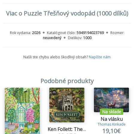
Viac o Puzzle Třešňový vodopád (1000 dílků)
Rok vydania:
2026
Katalógové číslo:
5949194023769
Rozmer:
neuvedený
Dielikov:
1000
Našli ste chybu alebo škodlivý obsah?
Napíšte nám
Podobné produkty
Na sklade
Na vlásku
Thomas Kinkade
Ken Follett: The Kingsbridge 1000-piece jigsaw puzzle
19,10€