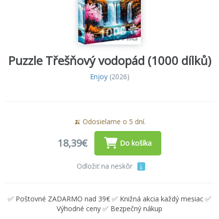
Puzzle Třešňový vodopád (1000 dílků)
Enjoy
(2026)
🍌 Odosielame o 5 dní.
18,39€
Do košíka
Odložiť na neskôr
✅ Poštovné ZADARMO nad 39€ ✅ Knižná akcia každý mesiac ✅
Výhodné ceny ✅ Bezpečný nákup