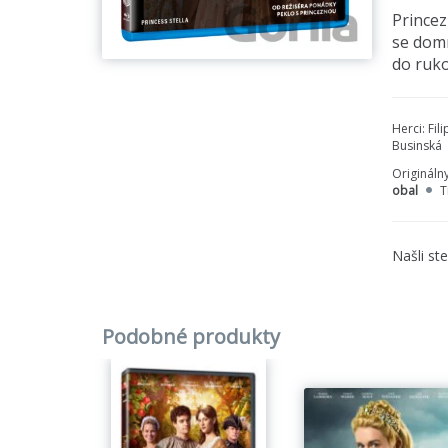
Princez
se domn
do ruko
Herci:
Fili
Businská
Origináln
obal
T
Našli st
Podobné produkty