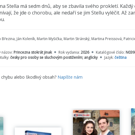
na Stella má sedm dnů, aby se zbavila svého prokletí. Každý
ívají, že jde o chorobu, ale nedaří se jim Stellu vyléčit. Až 
u.
p Březina, Ján Koleník, Martin Myšička, Martin Stránský, Martina Preissová, Pat
y názov:
Princezna stokrát jinak
Rok vydania:
2026
Katalógové číslo:
N039
itulky:
česky pro osoby se sluchovým postižením; anglicky
Jazyk:
čeština
e chybu alebo škodlivý obsah?
Napíšte nám