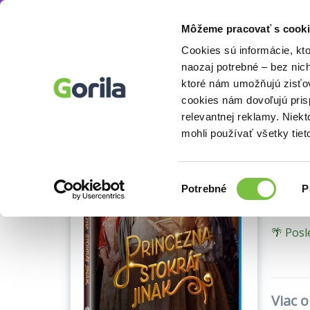
Môžeme pracovať s cooki
Filmy
České a slovenské filmy
České film
Knihy
E-knihy
Filmy
Cookies sú informácie, kt
naozaj potrebné – bez nic
ktoré nám umožňujú zisťov
Blu-ray 
cookies nám dovoľujú pri
Pri
relevantnej reklamy. Niek
mohli používať všetky tiet
Milosl
Výber
Potrebné
P
súhlasu
🌴 Posl
Viac o