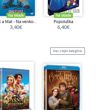
Na sklade
Na sklade
Na s
Pat a Mat - Na venkově (13 epizod)
Popoluška
Pat a
3,40€
6,40€
4,
Viac z tejto kategórie