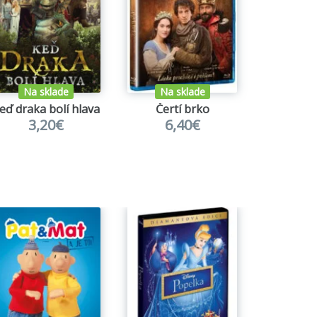
Na sklade
Na sklade
eď draka bolí hlava
Čertí brko
Žíž
3,20€
6,40€
14