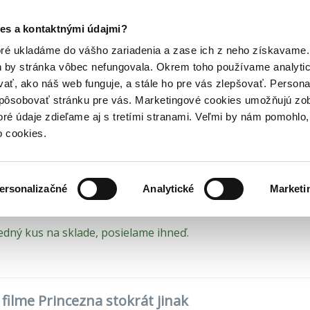
Posledný výpredaj kníh! Zľavy až do 80% tu =>
es a kontaktnými údajmi?
y
Rozprávky
Princezna stokrát jinak
Hry
Hudba
Doplnky
Bazár kníh
oré ukladáme do vášho zariadenia a zase ich z neho získavame.
h by stránka vôbec nefungovala. Okrem toho používame analyti
ať, ako náš web funguje, a stále ho pre vás zlepšovať. Persona
(15,30€)
DVD (10,40€)
spôsobovať stránku pre vás. Marketingové cookies umožňujú zo
ncezna stokrát jinak
toré údaje zdieľame aj s tretími stranami. Veľmi by nám pomohl
o cookies.
av Šmídmajer
•
Magicbox
(2026)
ersonalizačné
Analytické
Marketi
edný kus na sklade, posielame ihneď.
 filme Princezna stokrát jinak