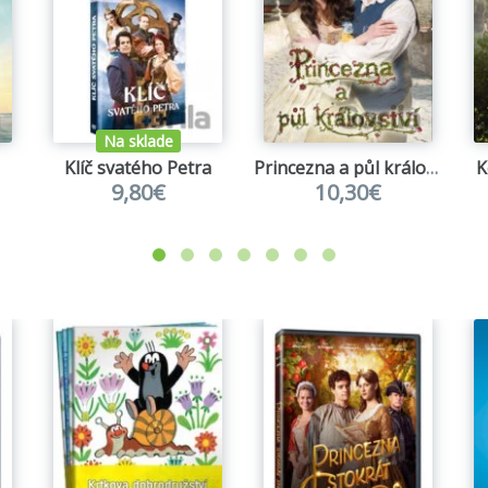
Na sklade
Klíč svatého Petra
Princezna a půl království
K
9,80€
10,30€