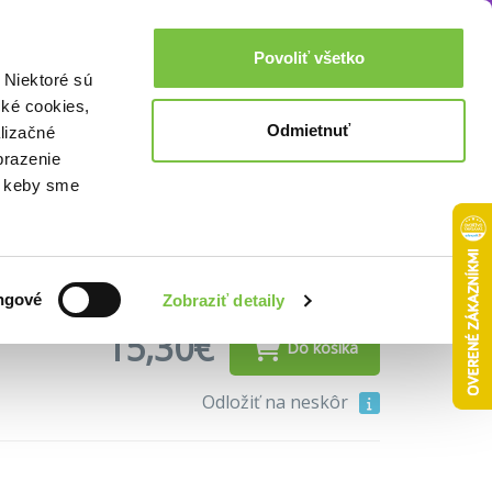
Akcie a zľavy
0,00€
Povoliť všetko
Prihlásenie
 Niektoré sú
cké cookies,
Odmietnuť
lizačné
brazenie
o, keby sme
ngové
Zobraziť detaily
15,30€
Do košíka
Odložiť na neskôr