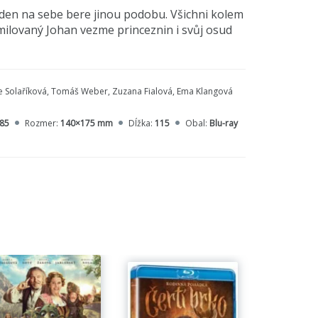
 den na sebe bere jinou podobu. Všichni kolem
zamilovaný Johan vezme princeznin i svůj osud
ricie Solaříková, Tomáš Weber, Zuzana Fialová, Ema Klangová
85
Rozmer:
140×175 mm
Dĺžka:
115
Obal:
Blu-ray