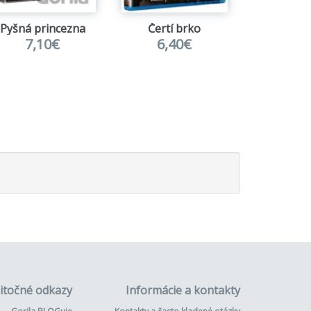
Pyšná princezna
Čertí brko
7,10€
6,40€
14,
itočné odkazy
Informácie a kontakty