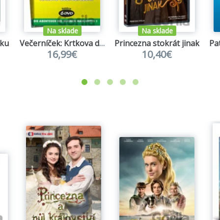
Na sklade
Na sklade
lku
Večerníček: Krtkova dobrodružství 1-5, Krtek a kalhotky (6 DVD - papírový obal)
Princezna stokrát jinak
16,99€
10,40€