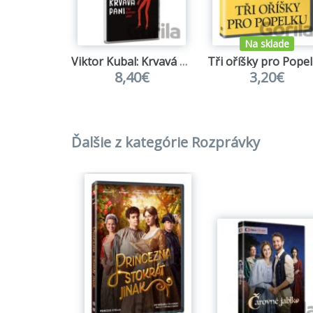
Na sklade
Viktor Kubal: Krvavá pani (BD)
Tři oříšky pro Pope
8,40€
3,20€
Ďalšie z kategórie Rozprávky