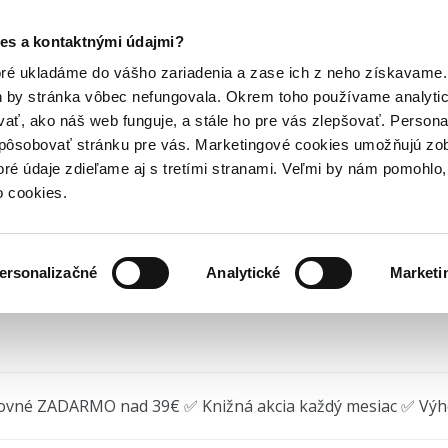
Posledný výpredaj kníh! Zľavy až do 80% tu =>
es a kontaktnými údajmi?
a
Sedmá slza
Hry
Hudba
Doplnky
Bazár kníh
oré ukladáme do vášho zariadenia a zase ich z neho získavame.
h by stránka vôbec nefungovala. Okrem toho používame analyti
ať, ako náš web funguje, a stále ho pre vás zlepšovať. Persona
dmá slza (e-kniha)
spôsobovať stránku pre vás. Marketingové cookies umožňujú zo
toré údaje zdieľame aj s tretími stranami. Veľmi by nám pomohl
Pavla Garwoodová
•
Kniha Zlín
(2026)
EPUB
MOBI
o cookies.
ersonalizačné
Analytické
Marketi
žite na stiahnutie
ovné ZADARMO nad 39€ ✅ Knižná akcia každý mesiac ✅ Vý