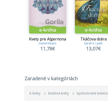
Kvety pre Algernona
Tkáčova dcéra
Daniel Keyes
Sarah E. Ladd
11,78€
13,07€
Zaradené v kategóriách
E-knihy
Beletria knihy
Spoločenská beletri