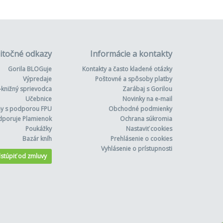
itočné odkazy
Informácie a kontakty
Gorila BLOGuje
Kontakty a často kladené otázky
Výpredaje
Poštovné a spôsoby platby
-knižný sprievodca
Zarábaj s Gorilou
Učebnice
Novinky na e-mail
hy s podporou FPU
Obchodné podmienky
dporuje Plamienok
Ochrana súkromia
Poukážky
Nastaviť cookies
Bazár kníh
Prehlásenie o cookies
Vyhlásenie o prístupnosti
stúpiť od zmluvy