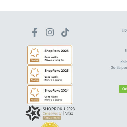
Už
E
Kni
Gorila po
Od