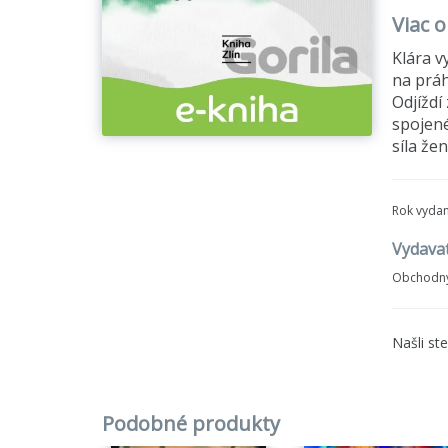
Viac o
Klára v
na práh
Odjíždí
spojené
síla že
Rok vydan
Vydavat
Obchodný
Našli st
Podobné produkty