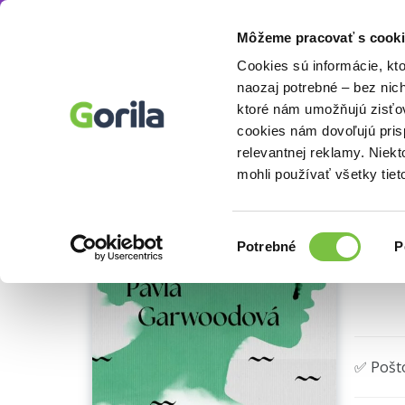
Môžeme pracovať s cooki
E-knihy
Beletria knihy
Spoločenská beletri
Knihy
E-knihy
Filmy
Cookies sú informácie, kt
naozaj potrebné – bez nic
ktoré nám umožňujú zisťov
Se
cookies nám dovoľujú pri
relevantnej reklamy. Niek
PDF
mohli používať všetky tiet
Výber
Potrebné
P
súhlasu
🌴 Okam
✅ Pošt