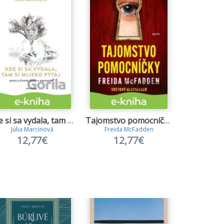
Kde si sa vydala, tam si mlieko pýtaj
Tajomstvo pomocníčky
Zlo
Júlia Marcinová
Freida McFadden
Emily D
12,77€
12,77€
9,