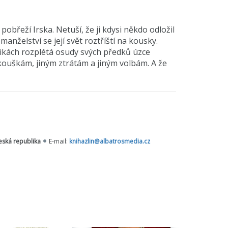
pobřeží Irska. Netuší, že ji kdysi někdo odložil
želství se její svět roztříští na kousky.
nikách rozplétá osudy svých předků úzce
 zkouškám, jiným ztrátám a jiným volbám. A že
eská republika
E-mail:
knihazlin@albatrosmedia.cz