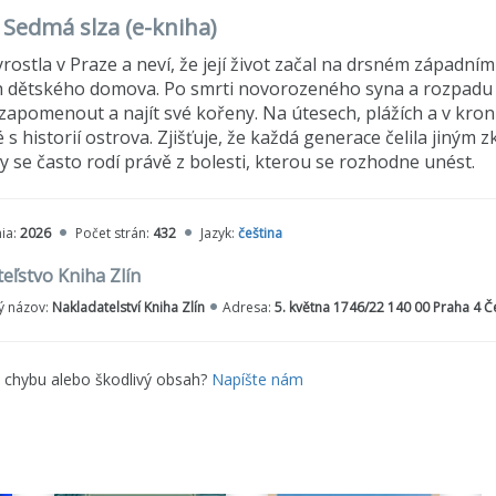
 Sedmá slza (e-kniha)
yrostla v Praze a neví, že její život začal na drsném západním 
 dětského domova. Po smrti novorozeného syna a rozpadu man
 zapomenout a najít své kořeny. Na útesech, plážích a v kro
 s historií ostrova. Zjišťuje, že každá generace čelila jiným
ny se často rodí právě z bolesti, kterou se rozhodne unést.
ia:
2026
Počet strán:
432
Jazyk:
čeština
eľstvo Kniha Zlín
 názov:
Nakladatelství Kniha Zlín
Adresa:
5. května 1746/22 140 00 Praha 4 Č
e chybu alebo škodlivý obsah?
Napíšte nám