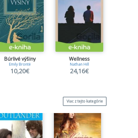
Búrlivé výšiny
Wellness
Emily Brontë
Nathan Hill
Júlia M
10,20€
24,16€
12
Viac z tejto kategórie