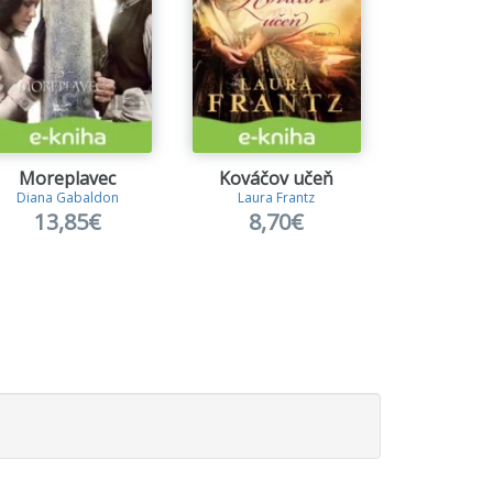
Moreplavec
Kováčov učeň
Princezná
Diana Gabaldon
Laura Frantz
Jana Pr
13,85€
8,70€
8,9