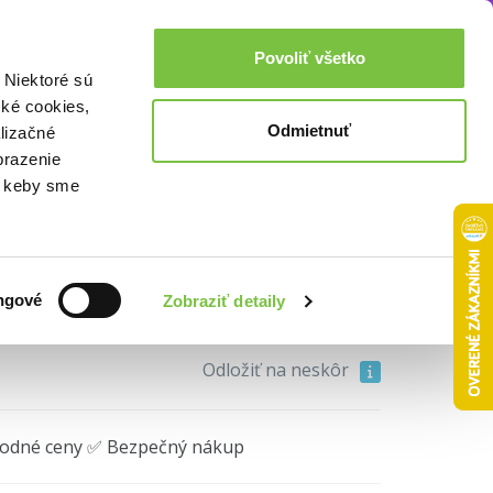
Akcie a zľavy
0,00€
Povoliť všetko
Prihlásenie
 Niektoré sú
cké cookies,
Odmietnuť
lizačné
brazenie
o, keby sme
ngové
Zobraziť detaily
17,55€
Do košíka
Odložiť na neskôr
hodné ceny ✅ Bezpečný nákup