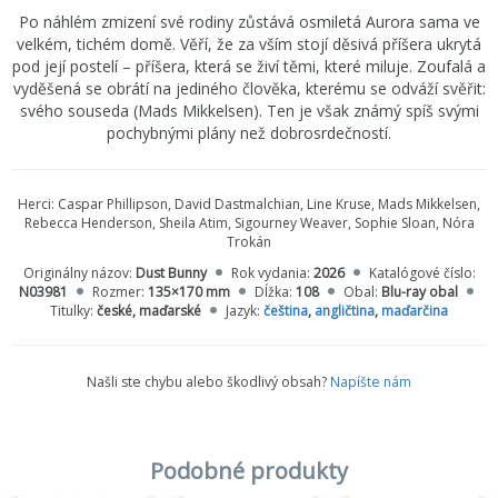
Po náhlém zmizení své rodiny zůstává osmiletá Aurora sama ve
velkém, tichém domě. Věří, že za vším stojí děsivá příšera ukrytá
pod její postelí – příšera, která se živí těmi, které miluje. Zoufalá a
vyděšená se obrátí na jediného člověka, kterému se odváží svěřit:
svého souseda (Mads Mikkelsen). Ten je však známý spíš svými
pochybnými plány než dobrosrdečností.
Herci:
Caspar Phillipson, David Dastmalchian, Line Kruse, Mads Mikkelsen,
Rebecca Henderson, Sheila Atim, Sigourney Weaver, Sophie Sloan, Nóra
Trokán
Originálny názov:
Dust Bunny
Rok vydania:
2026
Katalógové číslo:
N03981
Rozmer:
135×170 mm
Dĺžka:
108
Obal:
Blu-ray obal
Titulky:
české, maďarské
Jazyk:
čeština
,
angličtina
,
maďarčina
Našli ste chybu alebo škodlivý obsah?
Napíšte nám
Podobné produkty