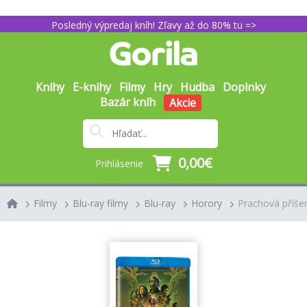
Posledný výpredaj kníh! Zľavy až do 80% tu =>
Knihy
E-knihy
Filmy
Hry
Hudba
Doplnky
Bazár kníh
Akcie
0,00€
Prihlásenie
Filmy
Blu-ray filmy
Blu-ray
Horory
Prachová příše