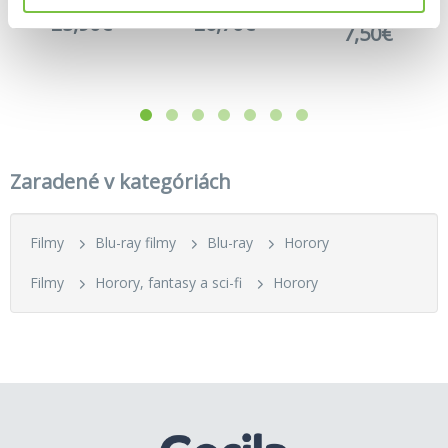
Útok z hlubin - steelbook
Lee Cronin´s The Mummy - steelbook
Zhasni a zemřeš (Blu-ray)
25,90€
26,70€
7,50€
Zaradené v kategóriách
Filmy
Blu-ray filmy
Blu-ray
Horory
Filmy
Horory, fantasy a sci-fi
Horory