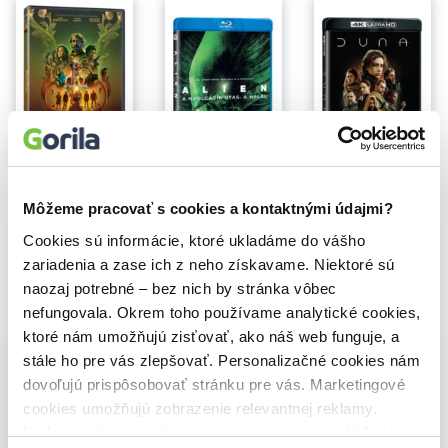
Na sklade
Na sklade
Prachová příšera
A nyolcadik utas: a Halál - Színházi és rendezői vágás (HU)
Duna Ultra HD Blu-ray
10,40€
6,90€
18,00€
Môžeme pracovať s cookies a kontaktnými údajmi?
Cookies sú informácie, ktoré ukladáme do vášho
zariadenia a zase ich z neho získavame. Niektoré sú
naozaj potrebné – bez nich by stránka vôbec
Vybrané pre teba
nefungovala. Okrem toho používame analytické cookies,
ktoré nám umožňujú zisťovať, ako náš web funguje, a
stále ho pre vás zlepšovať. Personalizačné cookies nám
dovoľujú prispôsobovať stránku pre vás. Marketingové
cookies umožňujú zobrazenie relevantnej reklamy.
Niektoré údaje zdieľame aj s tretími stranami. Veľmi by