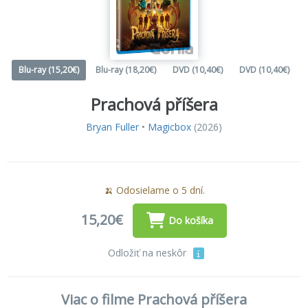
Blu-ray (15,20€)
Blu-ray (18,20€)
DVD (10,40€)
DVD (10,40€)
Prachová příšera
Bryan Fuller
•
Magicbox
(2026)
🍌 Odosielame o 5 dní.
15,20€
Do košíka
Odložiť na neskôr
Viac o filme Prachová příšera