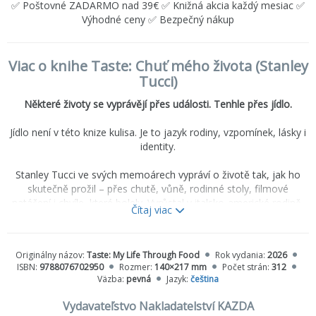
✅ Poštovné ZADARMO nad 39€ ✅ Knižná akcia každý mesiac ✅
Výhodné ceny ✅ Bezpečný nákup
Viac o knihe Taste: Chuť mého života (Stanley
Tucci)
Některé životy se vyprávějí přes události. Tenhle přes jídlo.
Jídlo není v této knize kulisa. Je to jazyk rodiny, vzpomínek, lásky i
identity.
Stanley Tucci ve svých memoárech vypráví o životě tak, jak ho
skutečně prožil – přes chutě, vůně, rodinné stoly, filmové
natáčení i chvíle, které bolely. Vyrůstal v italsko-americké rodině,
Čítaj viac
kde jídlo znamenalo víc než jen každodenní potřebu. Bylo
způsobem, jak být spolu, jak pečovat o druhé, jak vyprávět
příběhy i jak přežít těžké období.
Originálny názov:
Taste: My Life Through Food
Rok vydania:
2026
ISBN:
9788076702950
Rozmer:
140×217 mm
Počet strán:
312
V knize se prolínají vzpomínky na dětství, rodinné recepty,
Väzba:
pevná
Jazyk:
čeština
natáčení filmů, slavné osobnosti i hluboce osobní momenty. Tucci
píše s lehkostí, humorem a elegancí, ale zároveň s upřímností,
Vydavateľstvo Nakladatelství KAZDA
která z této knihy dělá víc než jen memoáry známého herce. Je to