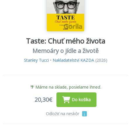
Taste: Chuť mého života
Memoáry o jídle a životě
Stanley Tucci
•
Nakladatelství KAZDA
(2026)
🌴 Máme na sklade, posielame ihneď.
20,30€
Do košíka
Odložiť na neskôr