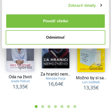
Zobraziť detaily
Ďalšie z kategórie Autobiografie
Viac z tejto kategórie
Povoliť všetko
Odmietnuť
Za hranici nemožného
Óda na život
Možno by si sa mala s niekým porozprávať
Nimsdai Purja
Giséle Pelicot
Lori Gottlieb
16,64€
13,35€
13,35€