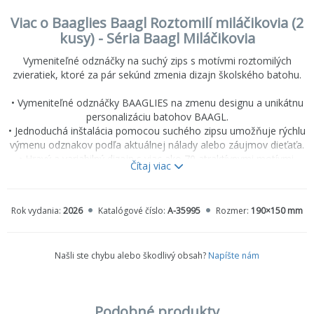
Viac o Baaglies Baagl Roztomilí miláčikovia (2
kusy) - Séria Baagl Miláčikovia
Vymeniteľné odznáčky na suchý zips s motívmi roztomilých
zvieratiek, ktoré za pár sekúnd zmenia dizajn školského batohu.
• Vymeniteľné odznáčky BAAGLIES na zmenu designu a unikátnu
personalizáciu batohov BAAGL.
• Jednoduchá inštalácia pomocou suchého zipsu umožňuje rýchlu
výmenu odznakov podľa aktuálnej nálady alebo záujmov dieťaťa.
• Hravý a variabilný dizajn s viac ako 70 atraktívnymi motívmi.
Čítaj viac
• Štýlový doplnok, ktorý podporuje detskú fantáziu a originalitu.
• Vďaka odznakom BAAGLIES sa deti nikdy nebudú so svojou
taškou alebo batohom nudiť.
Rok vydania:
2026
Katalógové číslo:
A-35995
Rozmer:
190×150 mm
Našli ste chybu alebo škodlivý obsah?
Napíšte nám
Podobné produkty