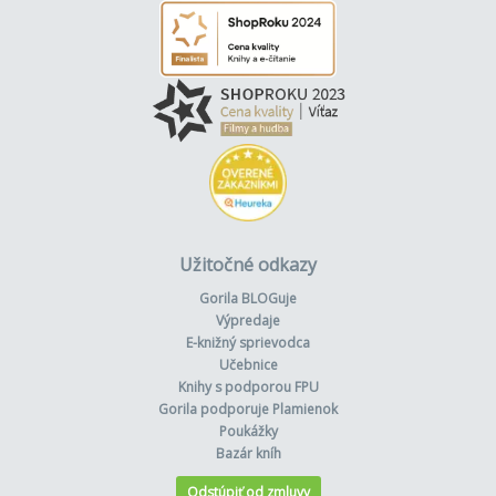
Užitočné odkazy
Gorila BLOGuje
Výpredaje
E-knižný sprievodca
Učebnice
Knihy s podporou FPU
Gorila podporuje Plamienok
Poukážky
Bazár kníh
Odstúpiť od zmluvy