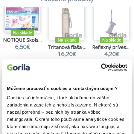
Na sklade
NOTIQUE Školský plánovací kalendár 2026/2027
Na sklade
Na sklade
6,50€
Tritanová fľaša na nápoje Baagl Mist
Reflexný prívesok Baagl písmeno L
16,20€
4,20€
Môžeme pracovať s cookies a kontaktnými údajmi?
Cookies sú informácie, ktoré ukladáme do vášho
zariadenia a zase ich z neho získavame. Niektoré sú
naozaj potrebné – bez nich by stránka vôbec
Vybrané pre teba
nefungovala. Okrem toho používame analytické cookies,
ktoré nám umožňujú zisťovať, ako náš web funguje, a
stále ho pre vás zlepšovať. Personalizačné cookies nám