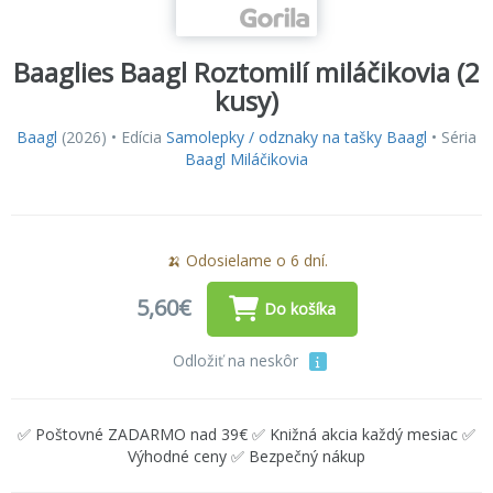
Baaglies Baagl Roztomilí miláčikovia (2
kusy)
Baagl
(2026) • Edícia
Samolepky / odznaky na tašky Baagl
• Séria
Baagl Miláčikovia
🍌 Odosielame o 6 dní.
5,60€
Do košíka
Odložiť na neskôr
✅ Poštovné ZADARMO nad 39€ ✅ Knižná akcia každý mesiac ✅
Výhodné ceny ✅ Bezpečný nákup