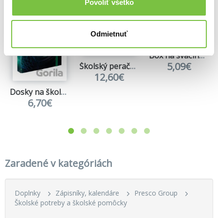
Povoliť všetko
Odmietnuť
Box na svačinu Baagl Duha tyrkysový
5,09€
Školský peračník jednoposchodový Baagl Dúha ružový
12,60€
Dosky na školské zošity Baagl Futbal Lopta
6,70€
Zaradené v kategóriách
Doplnky
Zápisníky, kalendáre
Presco Group
Školské potreby a školské pomôcky