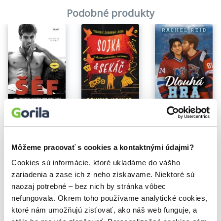
Podobné produkty
Dlouhá hra
Sojka & Sekáč
Šéf
Rachel Reid
Brynne Weaver
Vi Keeland
Môžeme pracovať s cookies a kontaktnými údajmi?
15,80€
15,80€
10,51€
Cookies sú informácie, ktoré ukladáme do vášho
zariadenia a zase ich z neho získavame. Niektoré sú
naozaj potrebné – bez nich by stránka vôbec
nefungovala. Okrem toho používame analytické cookies,
Vybrané pre teba
ktoré nám umožňujú zisťovať, ako náš web funguje, a