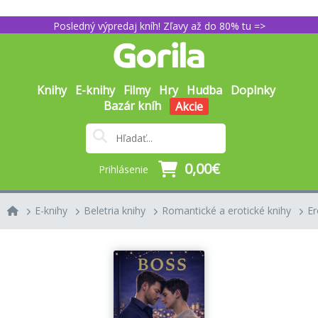
Posledný výpredaj kníh! Zľavy až do 80% tu =>
Knihy
E-knihy
Filmy
Hry
Hudba
Doplnky
Bazár kníh
Akcie
0,00€
Prihlásenie
E-knihy
Beletria knihy
Romantické a erotické knihy
Er