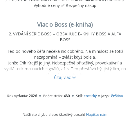
Výhodné ceny ✅ Bezpečný nákup
Viac o Boss (e-kniha)
2. VYDÁNÍ SÉRIE BOSS – OBSAHUJE E–KNIHY BOSS A ALFA
BOSS
Teo od nového šéfa nečeká nic dobrého. Na minulost se totiž
nezapomíná – zvlášť když bolela.
Jenže Erik Krejčí je jiný. Nebezpečně přitažlivý, provokativní a
vysílá tolik matoucích signálů, až si Teo přestává být jistý tím, co
vlastně mezi nimi je.
Čítaj viac
Chová se k němu přátelsky, a navíc pokukuje po jeho sestře –
anebo je všechno úplně jinak?
Co když jejich setkání není náhoda? Co když jsou jejich osudy
Rok vydania:
2026
Počet strán:
480
Štýl:
erotický
Jazyk:
čeština
propletené mnohem víc, než se na první pohled zdálo?
Našli ste chybu alebo škodlivý obsah?
Napíšte nám