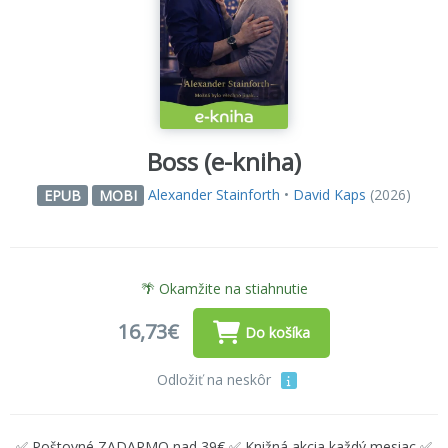
Boss (e-kniha)
Alexander Stainforth
•
David Kaps
(2026)
EPUB
MOBI
🌴 Okamžite na stiahnutie
16,73€
Do košíka
Odložiť na neskôr
✅ Poštovné ZADARMO nad 39€ ✅ Knižná akcia každý mesiac ✅