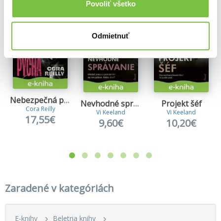
Povoliť všetko
Odmietnuť
Nebezpečná pýcha
Nevhodné správanie
Projekt šéf
Cora Reilly
Vi Keeland
Vi Keeland
17,55€
9,60€
10,20€
Zaradené v kategóriách
E-knihy
Beletria knihy