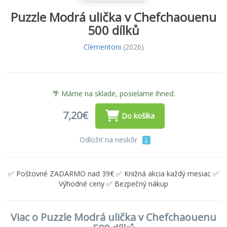
Puzzle Modrá ulička v Chefchaouenu
500 dílků
Clementoni
(2026)
🌴 Máme na sklade, posielame ihneď.
7,20€
Do košíka
Odložiť na neskôr
✅ Poštovné ZADARMO nad 39€ ✅ Knižná akcia každý mesiac ✅
Výhodné ceny ✅ Bezpečný nákup
Viac o Puzzle Modrá ulička v Chefchaouenu