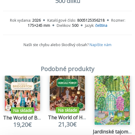
500 dílků
Rok vydania:
2026
Katalógové číslo:
8005125356218
Rozmer:
175×245 mm
Dielikov:
500
Jazyk:
čeština
Našli ste chybu alebo škodlivý obsah?
Napíšte nám
Podobné produkty
Na sklade
Na sklade
The World of Hercule Poirot
The World of Bridgerton - 1000 Piece Puzzle
21,30€
19,20€
Jardinské tajomstvo