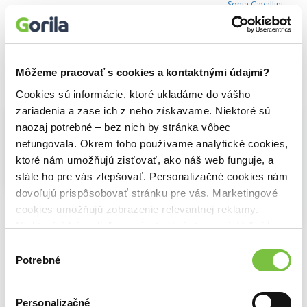
Sonia Cavallini
19,89€
Môžeme pracovať s cookies a kontaktnými údajmi?
Vybrané pre teba
Cookies sú informácie, ktoré ukladáme do vášho
zariadenia a zase ich z neho získavame. Niektoré sú
naozaj potrebné – bez nich by stránka vôbec
nefungovala. Okrem toho používame analytické cookies,
ktoré nám umožňujú zisťovať, ako náš web funguje, a
stále ho pre vás zlepšovať. Personalizačné cookies nám
Na sklade
Na sklade
dovoľujú prispôsobovať stránku pre vás. Marketingové
The World of Hercule Poirot
The World of Bridgerton - 1000 Piece Puzzle
cookies umožňujú zobrazenie relevantnej reklamy.
21,30€
19,20€
Niektoré údaje zdieľame aj s tretími stranami. Veľmi by
Jardinské tajomstvo
nám pomohlo, keby sme mohli používať všetky tieto
Výber
Sonia Cavallini
cookies.
19,89€
Potrebné
súhlasu
Personalizačné