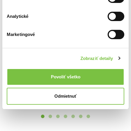
Ďalšie z kategórie Ostatné
Analytické
Viac z tejto kategórie
Marketingové
Zobraziť detaily
Vesmír
8,80€
World Of Great Gatsby Jigsaw Puzzle
Pán prstenů - Středozem
Povoliť všetko
Adam Simpson
,
Kirk Curnutt
24,31€
16,50€
Odmietnuť