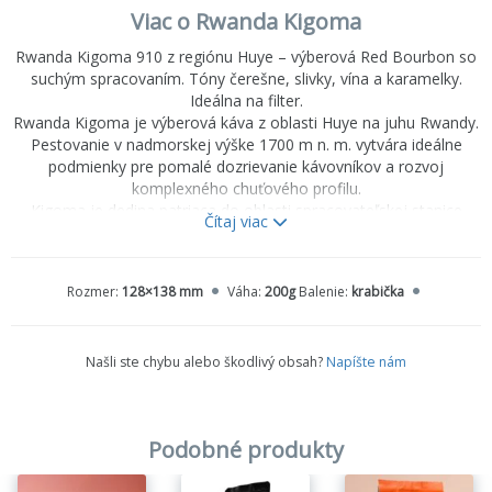
Viac o Rwanda Kigoma
Rwanda Kigoma 910 z regiónu Huye – výberová Red Bourbon so
suchým spracovaním. Tóny čerešne, slivky, vína a karamelky.
Ideálna na filter.
Rwanda Kigoma je výberová káva z oblasti Huye na juhu Rwandy.
Pestovanie v nadmorskej výške 1700 m n. m. vytvára ideálne
podmienky pre pomalé dozrievanie kávovníkov a rozvoj
komplexného chuťového profilu.
Kigoma je dedina patriaca do oblasti spracovateľskej stanice
Čítaj viac
Horizon. Názov Horizon symbolizuje jeho víziu spracovávať
výnimočnú kávu a postupne rozvíjať jej objem aj renomé.
Rozmer:
128×138 mm
Váha:
200g
Balenie:
krabička
Chuťový profil:
čerešňa, slivka, víno, mandle, karamelka
Odroda
: Red Bourbon
Spracovanie
: natural
Našli ste chybu alebo škodlivý obsah?
Napíšte nám
Odporúčaná príprava
: filter (V60, Chemex, Kalita, AeroPress), kde
najlepšie vynikne jej ovocná komplexnosť a prirodzená sladkosť
100% Arabika
Podobné produkty
Káva je balená v uzatvárateľnom sáčku v dizajnovej krabičke.