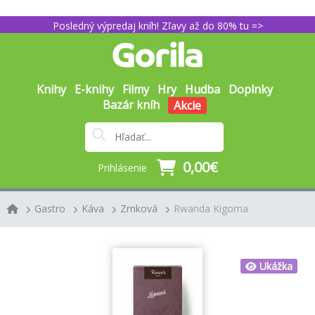
Posledný výpredaj kníh! Zľavy až do 80% tu =>
Knihy
E-knihy
Filmy
Hry
Hudba
Doplnky
Bazár kníh
Akcie
0,00€
Prihlásenie
Gastro
Káva
Zrnková
Rwanda Kigoma
Ukážka