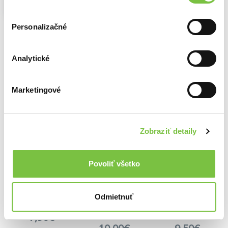
Ľúbezná Dolina
8,99€
Na sklade
Káva Všetko najlepšie
Personalizačné
Brasil Cerrado Diamond
Analytické
Marketingové
Ďalšie z kategórie Zrnková
Viac z tejto kategórie
Zobraziť detaily
Povoliť všetko
Odmietnuť
Káva pre pani učiteľku
7,90€
Verticcio Ethiopia Sidamo G2
Verticcio METROPOLA blend