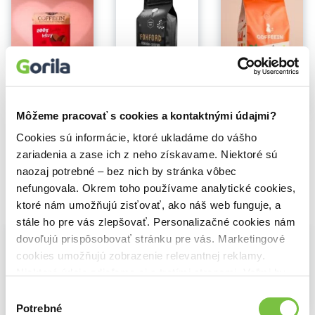
Na sklade
200g Lásky
Foxford espresso blend 250g
7,99€
10,00€
Na sklade
Môžeme pracovať s cookies a kontaktnými údajmi?
Brasil Cerrado Diamond
Cookies sú informácie, ktoré ukladáme do vášho
zariadenia a zase ich z neho získavame. Niektoré sú
naozaj potrebné – bez nich by stránka vôbec
nefungovala. Okrem toho používame analytické cookies,
Vybrané pre teba
ktoré nám umožňujú zisťovať, ako náš web funguje, a
stále ho pre vás zlepšovať. Personalizačné cookies nám
dovoľujú prispôsobovať stránku pre vás. Marketingové
cookies umožňujú zobrazenie relevantnej reklamy.
Niektoré údaje zdieľame aj s tretími stranami. Veľmi by
nám pomohlo, keby sme mohli používať všetky tieto
Výber
Na sklade
cookies.
Potrebné
súhlasu