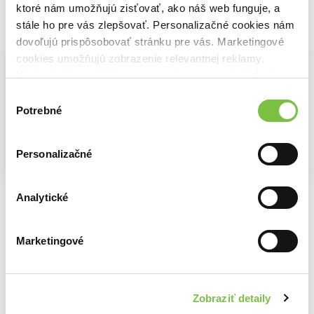
ktoré nám umožňujú zisťovať, ako náš web funguje, a
stále ho pre vás zlepšovať. Personalizačné cookies nám
Vybrané pre teba
dovoľujú prispôsobovať stránku pre vás. Marketingové
cookies umožňujú zobrazenie relevantnej reklamy.
Niektoré údaje zdieľame aj s tretími stranami. Veľmi by
nám pomohlo, keby sme mohli používať všetky tieto
Výber
cookies.
Potrebné
súhlasu
Personalizačné
Zľava 12%
Na sklade
Na sklade
Na sklade
Dogman: Špína a trest
Dogman 7: Komu hodia loptičku
SET Dogman
Analytické
Dav Pilkey
Dav Pilkey
Dav Pilkey
13,80€
10,40€
27,90€
Marketingové
Ďalšie z kategórie Komiksy pre deti
Zobraziť detaily