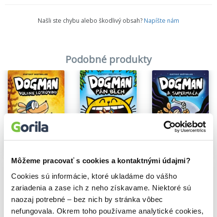
Našli ste chybu alebo škodlivý obsah?
Napíšte nám
Podobné produkty
Na sklade
Na sklade
Môžeme pracovať s cookies a kontaktnými údajmi?
Dogman 6: Volanie lotroviny
Dogman 5: Pán bĺch
Dogman 4: Supermača
Dav Pilkey
Dav Pilkey
Dav Pilkey
Cookies sú informácie, ktoré ukladáme do vášho
12,90€
11,81€
12,80€
zariadenia a zase ich z neho získavame. Niektoré sú
naozaj potrebné – bez nich by stránka vôbec
nefungovala. Okrem toho používame analytické cookies,