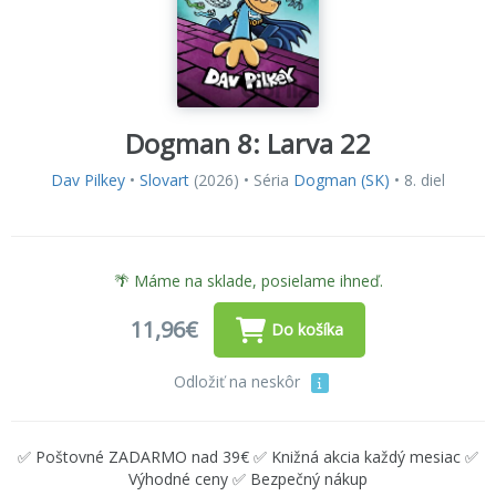
Dogman 8: Larva 22
Dav Pilkey
•
Slovart
(2026) • Séria
Dogman (SK)
• 8. diel
🌴 Máme na sklade, posielame ihneď.
11,96€
Do košíka
Odložiť na neskôr
✅ Poštovné ZADARMO nad 39€ ✅ Knižná akcia každý mesiac ✅
Výhodné ceny ✅ Bezpečný nákup