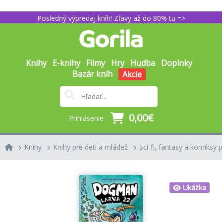
Posledný výpredaj kníh! Zľavy až do 80% tu =>
Knihy
E-knihy
Filmy
Hry
Hudba
Doplnky
Bazár kníh
Akcie
0,00€
Prihlásenie
Knihy
Knihy pre deti a mládež
Sci-fi, fantasy a komiksy p
Ukážka