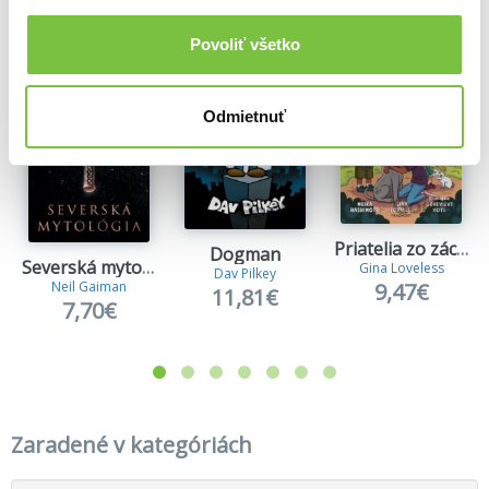
Viac z tejto kategórie
Povoliť všetko
Odmietnuť
Priatelia zo záchrannej stanice 1
Dogman
Severská mytológia
Gina Loveless
Dav Pilkey
Neil Gaiman
9,47€
11,81€
7,70€
Zaradené v kategóriách