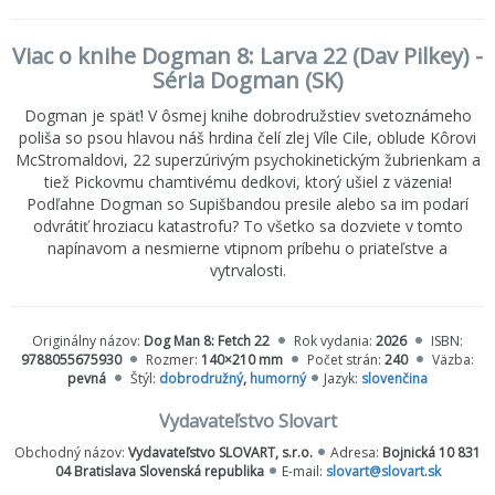
Viac o knihe Dogman 8: Larva 22 (Dav Pilkey) -
Séria Dogman (SK)
Dogman je späť! V ôsmej knihe dobrodružstiev svetoznámeho
poliša so psou hlavou náš hrdina čelí zlej Víle Cile, oblude Kôrovi
McStromaldovi, 22 superzúrivým psychokinetickým žubrienkam a
tiež Pickovmu chamtivému dedkovi, ktorý ušiel z väzenia!
Podľahne Dogman so Supišbandou presile alebo sa im podarí
odvrátiť hroziacu katastrofu? To všetko sa dozviete v tomto
napínavom a nesmierne vtipnom príbehu o priateľstve a
vytrvalosti.
Originálny názov:
Dog Man 8: Fetch 22
Rok vydania:
2026
ISBN:
9788055675930
Rozmer:
140×210 mm
Počet strán:
240
Väzba:
pevná
Štýl:
dobrodružný
,
humorný
Jazyk:
slovenčina
Vydavateľstvo Slovart
Obchodný názov:
Vydavateľstvo SLOVART, s.r.o.
Adresa:
Bojnická 10 831
04 Bratislava Slovenská republika
E-mail:
slovart@slovart.sk