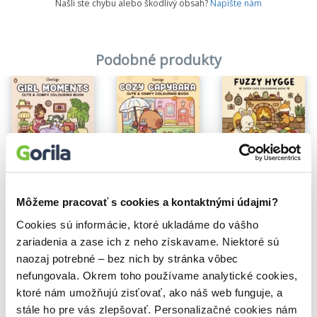
Našli ste chybu alebo škodlivý obsah?
Napíšte nám
Podobné produkty
Na sklade
Fuzzy Hygge
Coco Wyo: Girl Moments
Cozy Capybara
Vivi Tinta
Coco Wyo
Coco Wyo
7,80€
9,00€
7,60€
Môžeme pracovať s cookies a kontaktnými údajmi?
Cookies sú informácie, ktoré ukladáme do vášho
zariadenia a zase ich z neho získavame. Niektoré sú
naozaj potrebné – bez nich by stránka vôbec
nefungovala. Okrem toho používame analytické cookies,
ktoré nám umožňujú zisťovať, ako náš web funguje, a
stále ho pre vás zlepšovať. Personalizačné cookies nám