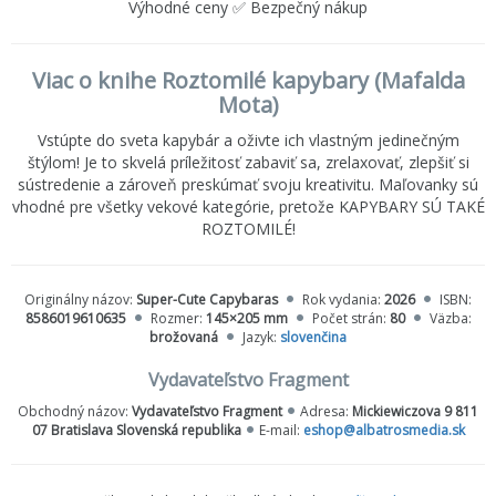
Výhodné ceny ✅ Bezpečný nákup
Viac o knihe Roztomilé kapybary (Mafalda
Mota)
Vstúpte do sveta kapybár a oživte ich vlastným jedinečným
štýlom! Je to skvelá príležitosť zabaviť sa, zrelaxovať, zlepšiť si
sústredenie a zároveň preskúmať svoju kreativitu. Maľovanky sú
vhodné pre všetky vekové kategórie, pretože KAPYBARY SÚ TAKÉ
ROZTOMILÉ!
Originálny názov:
Super-Cute Capybaras
Rok vydania:
2026
ISBN:
8586019610635
Rozmer:
145×205 mm
Počet strán:
80
Väzba:
brožovaná
Jazyk:
slovenčina
Vydavateľstvo Fragment
Obchodný názov:
Vydavateľstvo Fragment
Adresa:
Mickiewiczova 9 811
07 Bratislava Slovenská republika
E-mail:
eshop@albatrosmedia.sk