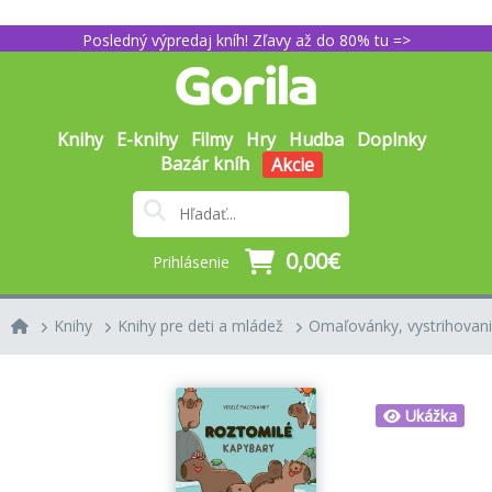
Posledný výpredaj kníh! Zľavy až do 80% tu =>
Knihy
E-knihy
Filmy
Hry
Hudba
Doplnky
Bazár kníh
Akcie
0,00€
Prihlásenie
Knihy
Knihy pre deti a mládež
Omaľovánky, vystrihovani
Ukážka