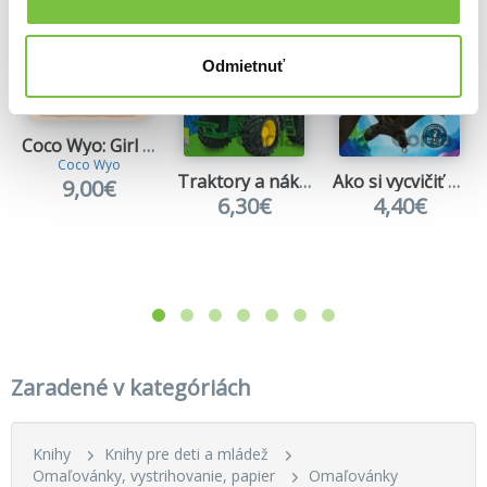
Odmietnuť
Coco Wyo: Girl Moments
Coco Wyo
Ako si vycvičiť draka
Traktory a nákladiaky
9,00€
4,40€
6,30€
Zaradené v kategóriách
Knihy
Knihy pre deti a mládež
Omaľovánky, vystrihovanie, papier
Omaľovánky