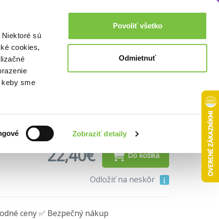
Akcie a zľavy
0,00€
Povoliť všetko
Prihlásenie
 Niektoré sú
cké cookies,
Odmietnuť
lizačné
om niečo robiť LP
brazenie
o, keby sme
ngové
Zobraziť detaily
22,40€
Do košíka
Odložiť na neskôr
hodné ceny ✅ Bezpečný nákup