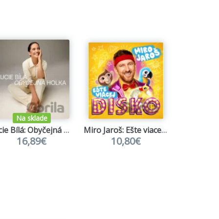
Na sklade
Na s
Lucie Bílá: Obyčejná Holka
Miro Jaroš: Ešte viacej disko
16,89€
10,80€
12