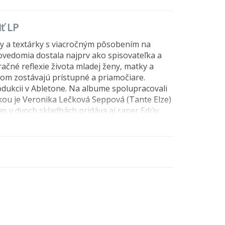
ť LP
ky a textárky s viacročným pôsobením na
ovedomia dostala najprv ako spisovateľka a
ačné reflexie života mladej ženy, matky a
čom zostávajú prístupné a priamočiare.
odukcii v Abletone. Na albume spolupracovali
kou je Veronika Lečková Seppová (Tante Elze)
las v dvoch skladbách pridáva aj raper Edúv
3 Nemezis feat. Edúv Syn00:02:00, 04 Rok na
eat. Edúv Syn00:03:19, 07 Vzťah00:03:39, 08