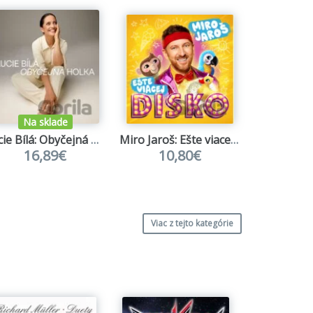
Na sklade
Na s
Lucie Bílá: Obyčejná Holka
Miro Jaroš: Ešte viacej disko
16,89€
10,80€
12
Viac z tejto kategórie