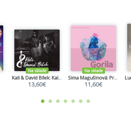
Na sklade
Na sklade
Kali & David Bílek: Kali & David Bílek (akustický výber)
Sima Magušinová: Premena
13,60€
11,60€