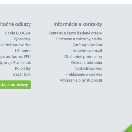
itočné odkazy
Informácie a kontakty
Gorila BLOGuje
Kontakty a často kladené otázky
Výpredaje
Poštovné a spôsoby platby
-knižný sprievodca
Zarábaj s Gorilou
Učebnice
Novinky na e-mail
hy s podporou FPU
Obchodné podmienky
dporuje Plamienok
Ochrana súkromia
Poukážky
Nastaviť cookies
Bazár kníh
Prehlásenie o cookies
Vyhlásenie o prístupnosti
stúpiť od zmluvy