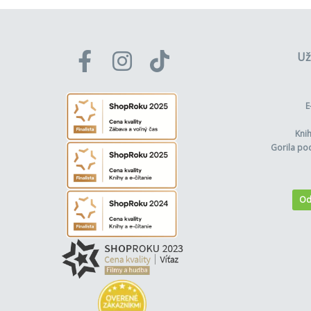
Už
E
Kni
Gorila po
Od