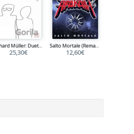
Richard Müller: Duety 1988-2024 LP
Salto Mortale (Remastered 2026)
25,30€
12,60€
35,