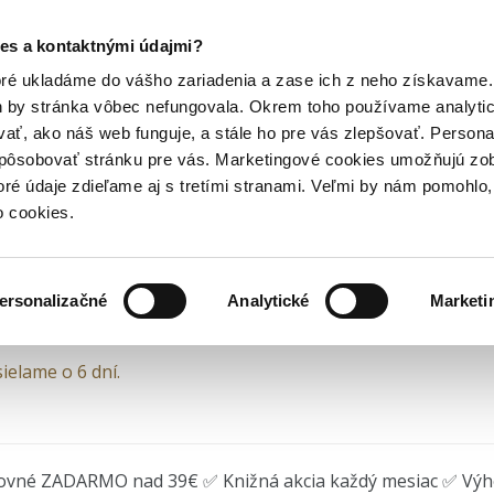
Posledný výpredaj kníh! Zľavy až do 80% tu =>
es a kontaktnými údajmi?
Terez Frecerová: Mala...
Hry
Hudba
Doplnky
Bazár kníh
oré ukladáme do vášho zariadenia a zase ich z neho získavame.
h by stránka vôbec nefungovala. Okrem toho používame analyti
ať, ako náš web funguje, a stále ho pre vás zlepšovať. Persona
rez Frecerová: Mala by s
spôsobovať stránku pre vás. Marketingové cookies umožňujú zo
toré údaje zdieľame aj s tretími stranami. Veľmi by nám pomohl
o cookies.
Frecerová
•
Bertus
(2025)
ersonalizačné
Analytické
Marketi
ielame o 6 dní.
ovné ZADARMO nad 39€ ✅ Knižná akcia každý mesiac ✅ Vý