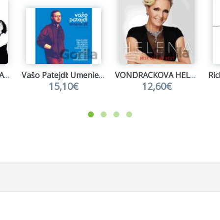
HORKYZE SLIZE: PLATINUM COLLECTION ( 3-CD)
Vašo Patejdl: Umenie žiť
VONDRACKOVA HELENA: BEST OF THE BEST ( 2-CD)
15,10€
12,60€