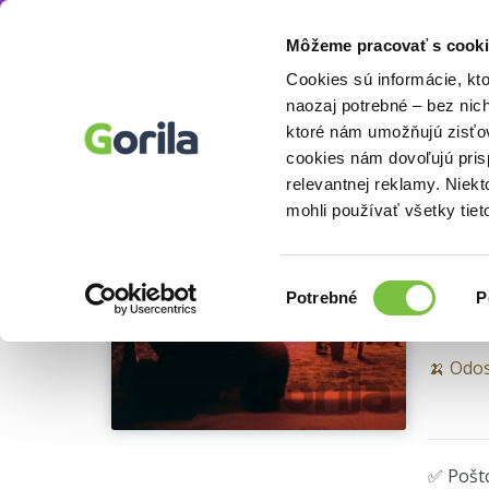
Môžeme pracovať s cooki
Hudba
Rock, Pop
Domáce Rock, Pop
Knihy
E-knihy
Filmy
Cookies sú informácie, kt
naozaj potrebné – bez nic
ktoré nám umožňujú zisťov
Te
cookies nám dovoľujú pri
relevantnej reklamy. Niek
LP
mohli používať všetky tiet
Terez 
Výber
Potrebné
P
súhlasu
🍌 Odos
✅ Pošt