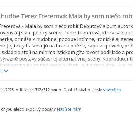
o hudbe Terez Frecerová: Mala by som niečo robi
Frecerová - Mala by som niečo robiť Debutový album autor
ovenskej slam poetry scéne. Terez Frecerová, ktorá sa do p
erka, prináša v hudobnej podobe intímne, ironické aj gener
e. Jej texty balansujú na hrane poézie, rapu a spovede, pri
 skladieb stojí na minimalistickom gitarovom podklade a pr
 výrazné postavy súčasnej alternatívnej scény. Koproducent
slednom zvuku sa tiež podieľali Fvck_kvlt a deadkirby. Svoj h
ac
st: 01 Cin Cin00:01:57, 02 Mala by som niečo robiť00:03:24, 0
ia:
2025
Rozmer:
312×312 mm
Obal:
LP obal
Jazyk:
slovenčina
 ihrisku00:04:12, 05 Súostrovie kvartálov00:02:00, 06 Bindi f
lsky sen00:04:43, 09 Dnes večer mi patrí svet00:03:21
e chybu alebo škodlivý obsah?
Napíšte nám