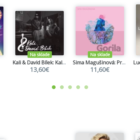
Na sklade
Na sklade
Kali & David Bílek: Kali & David Bílek (akustický výber)
Sima Magušinová: Premena
13,60€
11,60€