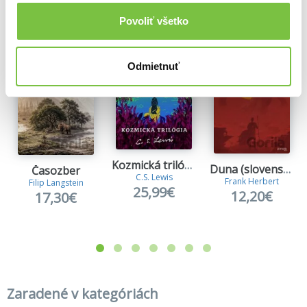
Viac z tejto kategórie
Povoliť všetko
Odmietnuť
Kozmická trilógia
Duna (slovenský jazyk) kniha
Časozber
C.S. Lewis
Frank Herbert
Filip Langstein
25,99€
12,20€
17,30€
Zaradené v kategóriách