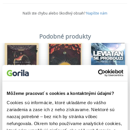
Našli ste chybu alebo škodlivý obsah?
Napíšte nám
Podobné produkty
Na sklade
Na sklade
Môžeme pracovať s cookies a kontaktnými údajmi?
Na sklade
Calibanova vojna
Leviatan se probouzí
James S.A. Corey
Cookies sú informácie, ktoré ukladáme do vášho
James S.A. Corey
Leviatan sa prebúdza
23,40€
13,60€
James S.A. Corey
zariadenia a zase ich z neho získavame. Niektoré sú
22,50€
naozaj potrebné – bez nich by stránka vôbec
nefungovala. Okrem toho používame analytické cookies,