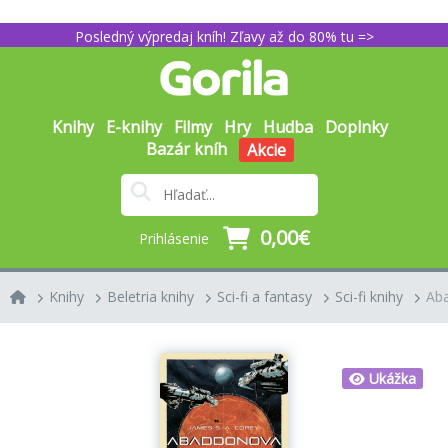
Posledný výpredaj kníh! Zľavy až do 80% tu =>
Knihy
E-knihy
Filmy
Hry
Hudba
Doplnky
Bazár kníh
Akcie
0,00€
Prihlásenie
Knihy
Beletria knihy
Sci-fi a fantasy
Sci-fi knihy
Ab
Ukážka