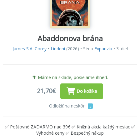
Abaddonova brána
James S.A. Corey
•
Lindeni
(2026) • Séria
Expanzia
• 3. diel
🌴 Máme na sklade, posielame ihneď.
21,70€
Do košíka
Odložiť na neskôr
✅ Poštovné ZADARMO nad 39€ ✅ Knižná akcia každý mesiac ✅
Výhodné ceny ✅ Bezpečný nákup