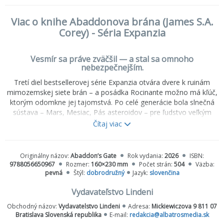
Viac o knihe Abaddonova brána (James S.A.
Corey) - Séria Expanzia
Vesmír sa práve zväčšil — a stal sa omnoho
nebezpečnejším.
Tretí diel bestsellerovej série Expanzia otvára dvere k ruinám
mimozemskej siete brán – a posádka Rocinante možno má kľúč,
ktorým odomkne jej tajomstvá. Po celé generácie bola slnečná
sústava – Mars, Mesiac, Pás asteroidov – pre ľudstvo veľkým
pohraničím. Až doteraz. Mimozemský artefakt, ktorý pod
Čítaj viac
mračnami Venuše dokončoval svoj program, sa premiestnil za
obežnú dráhu Uránu, kde postavil obrovskú bránu vedúcu do
temnoty bez hviezd. Jim Holden a posádka Rocinante sú súčasťou
Originálny názov:
Abaddon’s Gate
Rok vydania:
2026
ISBN:
rozsiahlej flotily vedeckých a vojenských lodí, ktoré majú za úlohu
9788056650967
Rozmer:
160×230 mm
Počet strán:
504
Väzba:
artefakt preskúmať. V zákulisí sa však rozohráva zložité
pevná
Štýl:
dobrodružný
Jazyk:
slovenčina
sprisahanie, ktorého hlavným cieľom je zlikvidovať Holdena. Zatiaľ
Vydavateľstvo Lindeni
čo sa vyslanci ľudstva snažia zistiť, či brána predstavuje príležitosť
alebo hrozbu, netušia, že to najväčšie nebezpečenstvo si priviezli
Obchodný názov:
Vydavatelstvo Lindeni
Adresa:
Mickiewiczova 9 811 07
so sebou.
Bratislava Slovenská republika
E-mail:
redakcia@albatrosmedia.sk