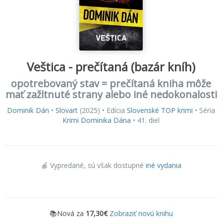
Veštica - prečítaná (bazár kníh)
opotrebovaný stav = prečítaná kniha môže
mať zažltnuté strany alebo iné nedokonalosti
Dominik Dán
•
Slovart
(2025) • Edícia
Slovenské TOP krimi
• Séria
Krimi Dominika Dána
• 41. diel
🍎 Vypredané
, sú však dostupné
iné vydania
📚Nová za
17,30€
Zobraziť novú knihu