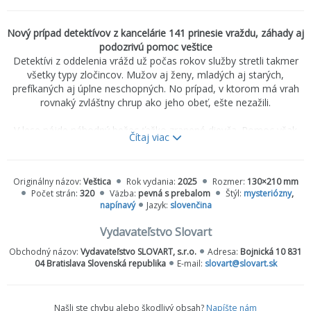
Nový prípad detektívov z kancelárie 141 prinesie vraždu, záhady aj
podozrivú pomoc veštice
Detektívi z oddelenia vrážd už počas rokov služby stretli takmer
všetky typy zločincov. Mužov aj ženy, mladých aj starých,
prefíkaných aj úplne neschopných. No prípad, v ktorom má vrah
rovnaký zvláštny chrup ako jeho obeť, ešte nezažili.
V lese nájde náhodný bežec ťažko zranené dievča. Pomoc však
Čítaj viac
prichádza neskoro – mladá žena vykrváca a jej telo nesie stopy
brutálneho útoku, ktorý zaskočí aj skúseného súdneho lekára
doktora Lengyela. Dokonca aj on musí pri pitve prizvať
Originálny názov:
Veštica
Rok vydania:
2025
Rozmer:
130×210 mm
odborného konzultanta.
Počet strán:
320
Väzba:
pevná s prebalom
Štýl:
mysteriózny
,
napínavý
Jazyk:
slovenčina
Kým sa detektívi snažia odhaliť páchateľa, na stole im pristane
ďalší prípad – zmiznutie syna bohatého rakúskeho podnikateľa.
Vydavateľstvo Slovart
Sily v kancelárii 141 sa preto musia rozdeliť a vyšetrovanie sa
Obchodný názov:
Vydavateľstvo SLOVART, s.r.o.
Adresa:
Bojnická 10 831
rozbieha na dvoch frontoch.
04 Bratislava Slovenská republika
E-mail:
slovart@slovart.sk
Do pátrania sa však nečakane zapletie žena, ktorá tvrdí, že
odpovede na všetky otázky dokáže vyčítať z kariet a pomocou
Našli ste chybu alebo škodlivý obsah?
Napíšte nám
kyvadla nájsť aj tie najlepšie ukryté tajomstvá.
Veštica.