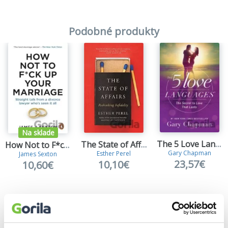
never imagined coming, she finds she is much stronger than she
ever expected. Exploring the transformation of a shy, quiet girl,
nicknamed ‘Belle the Good’ to a powerful, brave, determined
Podobné produkty
woman who has learned to use her voice to expose the
patriarchal structures that have forced women to be discreet and
compliant for far too long, Strangers is a must-read memoir of
self-discovery.
Na sklade
The 5 Love Languages
The State of Affairs
How Not to F*ck Up Your Marriage
Gary Chapman
Esther Perel
James Sexton
23,57€
10,10€
10,60€
Vybrané pre teba