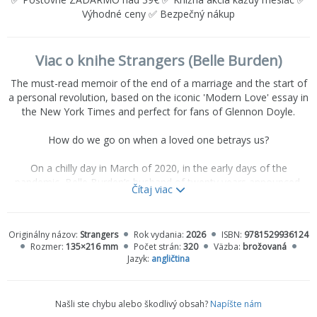
Výhodné ceny ✅ Bezpečný nákup
Viac o knihe Strangers (Belle Burden)
The must-read memoir of the end of a marriage and the start of
a personal revolution, based on the iconic 'Modern Love' essay in
the New York Times and perfect for fans of Glennon Doyle.
How do we go on when a loved one betrays us?
On a chilly day in March of 2020, in the early days of the
pandemic, Belle Burden’s husband of twenty years announced,
Čítaj viac
with no prior warning, that he was leaving her. His decision
shocked Belle to her core: she believed he was a happy man, a
committed partner, and a devoted father to their three children.
Originálny názov:
Strangers
Rok vydania:
2026
ISBN:
9781529936124
She thought he was a man who had settled into the life he had
Rozmer:
135×216 mm
Počet strán:
320
Väzba:
brožovaná
always wanted: a successful career, summers spent at their
Jazyk:
angličtina
beloved home on Martha’s Vineyard, lots of tennis. Overnight, he
transformed from her steady companion into a stranger.
Našli ste chybu alebo škodlivý obsah?
Napíšte nám
As she pieces her life together in the wake of a loss she had