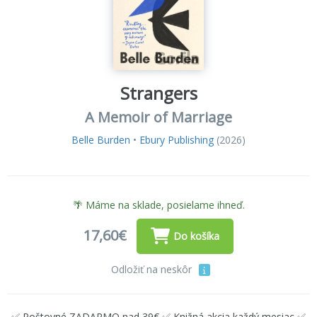
Strangers
A Memoir of Marriage
Belle Burden
•
Ebury Publishing
(2026)
🌴 Máme na sklade, posielame ihneď.
17,60€
Do košíka
Odložiť na neskôr
✅ Poštovné ZADARMO nad 39€ ✅ Knižná akcia každý mesiac ✅