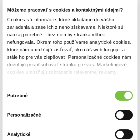
Môžeme pracovať s cookies a kontaktnými údajmi?
Cookies sú informácie, ktoré ukladáme do vášho
zariadenia a zase ich z neho získavame. Niektoré sú
naozaj potrebné – bez nich by stránka vôbec
nefungovala. Okrem toho používame analytické cookies,
ktoré nám umožňujú zisťovať, ako náš web funguje, a
Na sklade
stále ho pre vás zlepšovať. Personalizačné cookies nám
Na sklade
Patriot
Na sklade
dovoľujú prispôsobovať stránku pre vás. Marketingové
Start With Yourself
Alexej Navaľnyj
Originálni
Emma Grede
cookies umožňujú zobrazenie relevantnej reklamy.
21,50€
25,50€
Adam Grant
Niektoré údaje zdieľame aj s tretími stranami. Veľmi by
2,29€
nám pomohlo, keby sme mohli používať všetky tieto
Výber
cookies.
Potrebné
súhlasu
Personalizačné
Ďalšie z kategórie Škola fotografie
Viac z tejto kategórie
Analytické