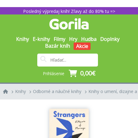
Posledný výpredaj kníh! Zľavy až do 80% tu =>
Knihy
E-knihy
Filmy
Hry
Hudba
Doplnky
Bazár kníh
Akcie
0,00€
Prihlásenie
Knihy
Odborné a náučné knihy
Knihy o umení, dizajne a