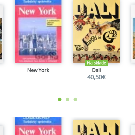
ting down appointments, birthdays, and special occasions. It
easy hanging and flipping, so you can enjoy Warhol's iconic
ion at Galison has been to inspire people by bringing art int
stationery, puzzles, and games. Whether you're seeking rela
 hours of enjoyment and a sense of accomplishment with ev
Na sklade
New York
Dali
40,50€