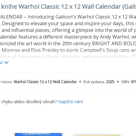
 knihe Warhol Classic 12 x 12 Wall Calendar (Gal
LENDAR – Introducing Galison's Warhol Classic 12 x 12 Wal
 Designed to elevate your space and inspire your days, thi
and influential pieces, offering a glimpse into the world of
calendar features a different masterpiece by Andy Warhol, 
ionized the art world in the 20th century BRIGHT AND BOL
 Monroe and Elvis Presley to iconic Campbell's Soup cans a
ction of consumer culture, celebrity, and mass production. Th
ac
 to challenge traditional notions of art and blur the boundar
have become timeless symbols of modernity, celebrity, and
 and shaping the cultural landscape. PERFECT FOR GIFTING – S
y názov:
Warhol Classic 12 x 12 Wall Calendar
Rok vydania:
2025
ISBN:
97
ng friends, family, coworkers, and acquaintances, this calend
 given as a holiday gift, birthday present, or token of apprec
ated. A wall calendar is a practical and useful gift that help
e chybu alebo škodlivý obsah?
Napíšte nám
rge, easy-to-read date grids and plenty of space for notes a
nal tool for managing appointments, birthdays, and special
 quality materials, our wall calendar features thick, premium
hrough. The pages are beautifully printed with vibrant color
 pops with vibrancy and authenticity. With its generous 12 x