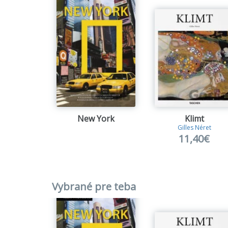
for jot
ensure 
our vis
décor, 
promise
New York
Klimt
Gilles Néret
11,40€
Vybrané pre teba