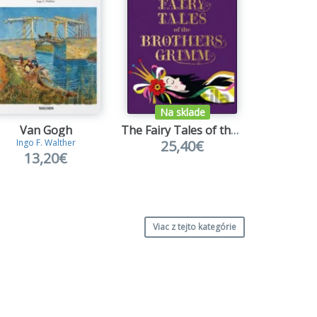
Na sklade
Van Gogh
The Fairy Tales of the Brothers Grimm
Pa
25,40€
13
Ingo F. Walther
13,20€
Viac z tejto kategórie