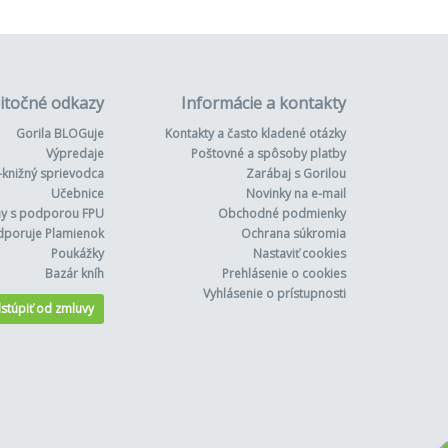
itočné odkazy
Informácie a kontakty
Gorila BLOGuje
Kontakty a často kladené otázky
Výpredaje
Poštovné a spôsoby platby
-knižný sprievodca
Zarábaj s Gorilou
Učebnice
Novinky na e-mail
hy s podporou FPU
Obchodné podmienky
dporuje Plamienok
Ochrana súkromia
Poukážky
Nastaviť cookies
Bazár kníh
Prehlásenie o cookies
Vyhlásenie o prístupnosti
stúpiť od zmluvy