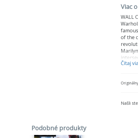
Viac o
WALL CA
Warhol.
famous 
of the 
revolut
Marilyn
interse
Čítaj vi
ability
images 
artists
Origináln
includi
Whether
appreci
Našli st
With la
functio
highest
bleed-t
Podobné produkty
artwork