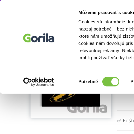
Môžeme pracovať s cooki
Knihy
Zápisníky, kalendáre
Nástenné kale
Knihy
E-knihy
Filmy
Cookies sú informácie, kt
naozaj potrebné – bez nic
ktoré nám umožňujú zisťov
Wa
cookies nám dovoľujú pri
relevantnej reklamy. Niek
Galison
mohli používať všetky tiet
Výber
Potrebné
P
súhlasu
🌴 Máme
✅ Pošt