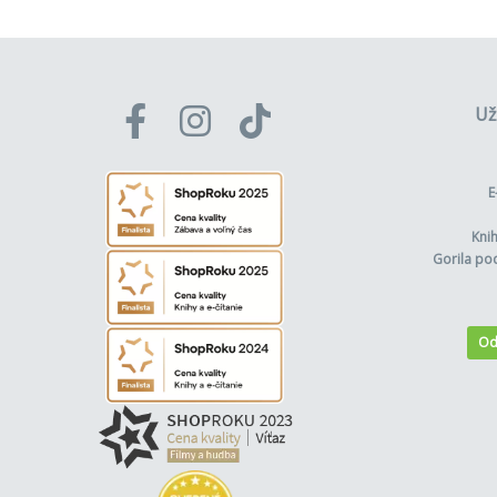
Už
E
Kni
Gorila po
Od