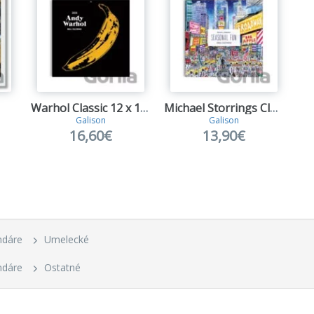
Warhol Classic 12 x 12 Wall Calendar
Michael Storrings Classic 12 x 12 Wall Calendar
Galison
Galison
16,60€
13,90€
ndáre
Umelecké
ndáre
Ostatné