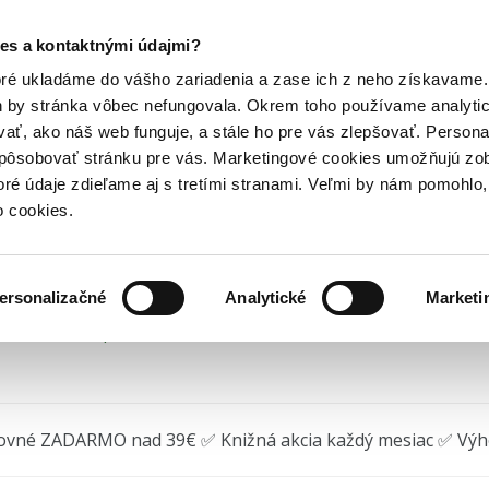
Posledný výpredaj kníh! Zľavy až do 80% tu =>
es a kontaktnými údajmi?
ndáre
Umelecké
Warhol Classic 12 x 12...
Hry
Hudba
Doplnky
Bazár kníh
oré ukladáme do vášho zariadenia a zase ich z neho získavame.
h by stránka vôbec nefungovala. Okrem toho používame analyti
ať, ako náš web funguje, a stále ho pre vás zlepšovať. Persona
rhol Classic 12 x 12 Wal
spôsobovať stránku pre vás. Marketingové cookies umožňujú zo
toré údaje zdieľame aj s tretími stranami. Veľmi by nám pomohl
•
Galison
(2025)
o cookies.
ersonalizačné
Analytické
Marketi
 na sklade, posielame ihneď.
ovné ZADARMO nad 39€ ✅ Knižná akcia každý mesiac ✅ Vý