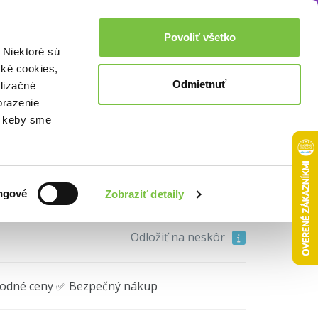
Akcie a zľavy
0,00€
Povoliť všetko
Prihlásenie
 Niektoré sú
cké cookies,
Odmietnuť
lizačné
l Calendar
brazenie
o, keby sme
16,60€
ngové
Zobraziť detaily
Do košíka
Odložiť na neskôr
hodné ceny ✅ Bezpečný nákup