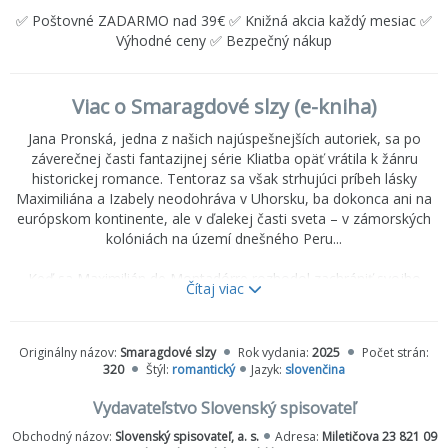
✅ Poštovné ZADARMO nad 39€ ✅ Knižná akcia každý mesiac ✅
Výhodné ceny ✅ Bezpečný nákup
Viac o Smaragdové slzy (e-kniha)
Jana Pronská, jedna z našich najúspešnejších autoriek, sa po
záverečnej časti fantazijnej série Kliatba opäť vrátila k žánru
historickej romance. Tentoraz sa však strhujúci príbeh lásky
Maximiliána a Izabely neodohráva v Uhorsku, ba dokonca ani na
európskom kontinente, ale v ďalekej časti sveta – v zámorských
kolóniách na území dnešného Peru...
Keď sa Maximilián de Montadórre rozhodol zachrániť svojho
Čítaj viac
priateľa pred popravou, netušil, ako veľmi mu to zmení život. Útek
zo starého kontinentu do Novej Kastílie, z ktorej po smrti svojho
otca odišiel ešte ako malý chlapec, bol preňho osudovým
Originálny názov:
Smaragdové slzy
Rok vydania:
2025
Počet strán:
rozhodnutím. Cestou do Limy spoznáva krásnu, no záhadnú ženu,
320
Štýl:
romantický
Jazyk:
slovenčina
ktorá ho natoľko zaujme, že sa mu začne vkrádať do snov. Počas
nekonečnej plavby jej zachráni život, ale ani to nestačí, aby si
Vydavateľstvo Slovenský spisovateľ
mladú šľachtičnú získal, pretože je pevne rozhodnutá vstúpiť do
Obchodný názov:
Slovenský spisovateľ, a. s.
Adresa:
Miletičova 23 821 09
kláštora.