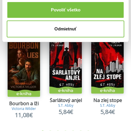
Povoliť všetko
Ďalšie z kategórie Romantické knihy
Odmietnuť
Viac z tejto kategórie
Šarlátový anjel
Na zlej stope
Bourbon a lži
S.T. Abby
S.T. Abby
Victoria Wilder
5,84€
5,84€
11,08€