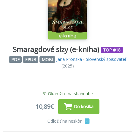
Smaragdové slzy (e-kniha)
TOP #18
Jana Pronská
•
Slovenský spisovateľ
PDF
EPUB
MOBI
(2025)
🌴 Okamžite na stiahnutie
10,89€
Do košíka
Odložiť na neskôr