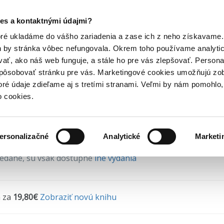
Posledný výpredaj kníh! Zľavy až do 80% tu =>
es a kontaktnými údajmi?
Svet žien
Hry
Hudba
Doplnky
Bazár kníh
oré ukladáme do vášho zariadenia a zase ich z neho získavame.
h by stránka vôbec nefungovala. Okrem toho používame analyti
ať, ako náš web funguje, a stále ho pre vás zlepšovať. Persona
t žien - prečítaná (bazár
spôsobovať stránku pre vás. Marketingové cookies umožňujú zo
toré údaje zdieľame aj s tretími stranami. Veľmi by nám pomohl
ný stav = prečítaná kniha bez poškodenia
o cookies.
eleová-Vasilková
•
Ikar
(2025)
ersonalizačné
Analytické
Marketi
redané
, sú však dostupné
iné vydania
 za
19,80€
Zobraziť novú knihu