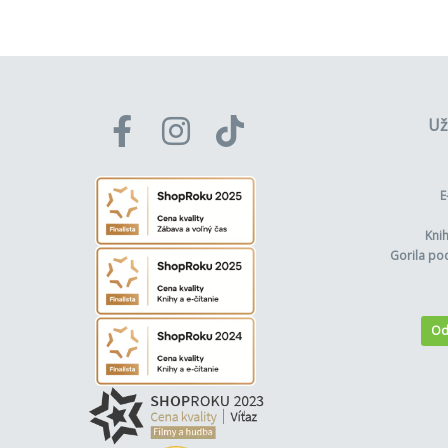
Už
E
Kni
Gorila po
Od