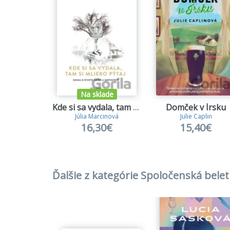
Na sklade
Kde si sa vydala, tam si mlieko pýtaj
Domček v Írsku
Júlia Marcinová
Julie Caplin
16,30€
15,40€
Ďalšie z kategórie Spoločenská belet