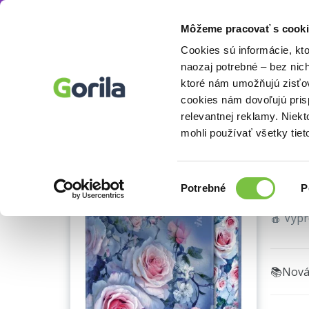
Môžeme pracovať s cooki
Knihy
Beletria knihy
Spoločenská beletria
Knihy
E-knihy
Filmy
Cookies sú informácie, kt
naozaj potrebné – bez nic
ktoré nám umožňujú zisťov
Sve
cookies nám dovoľujú pri
relevantnej reklamy. Niek
výbor
mohli používať všetky tiet
Táňa K
Výber
Potrebné
P
súhlasu
🍎 Vyp
📚Nová