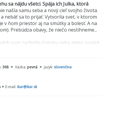
hu sa nájdu všetci. Spája ich Julka, ktorá
e našla samu seba a nový cieľ svojho života.
 a nebáť sa to prijať. Vytvorila svet, v ktorom
 je v ňom priestor aj na smútky a bolesť. A na
ňom). Prebúdza obavy, že niečo nestihneme...
vách som zachytila čriepky seba alebo svojich
ľmi podobní. Spája nás túžba po láske,
va v našich hlavách. Ja už však veľmi dobre viem,
n:
368
Väzba:
pevná
Jazyk:
slovenčina
a
E-mail:
ikar@ikar.sk