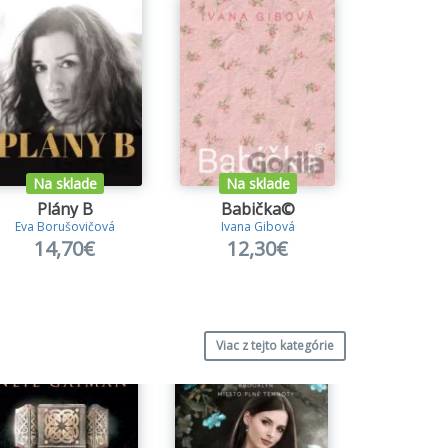
Na sklade
Na sklade
Na s
Plány B
Babička©
Tichá
Eva Borušovičová
Ivana Gibová
Táňa Keleo
14,70€
12,30€
8,
Viac z tejto kategórie