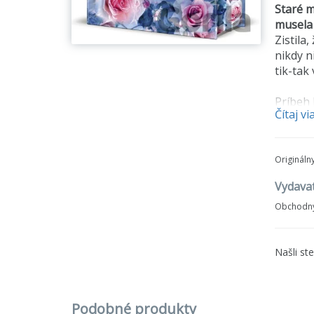
Staré m
musela 
Zistila
nikdy n
tik-tak
Príbeh 
Čítaj vi
blízkyc
priateľ
že všet
Origináln
Prajem 
Vydavat
Obchodný
Našli st
Podobné produkty