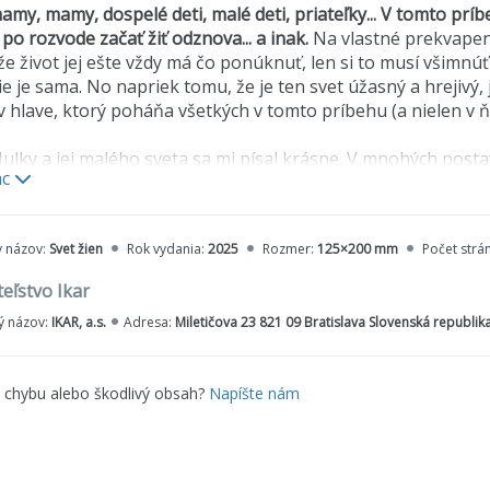
amy, mamy, dospelé deti, malé deti, priateľky... V tomto príbe
po rozvode začať žiť odznova... a inak.
Na vlastné prekvapeni
, že život jej ešte vždy má čo ponúknuť, len si to musí všimnúť
ie je sama. No napriek tomu, že je ten svet úžasný a hrejivý,
 v hlave, ktorý poháňa všetkých v tomto príbehu (a nielen v 
Julky a jej malého sveta sa mi písal krásne. V mnohých posta
ac
h. A uvedomila som si, že napriek odlišnosti sme si všetci ve
stve a pokoji v duši. A tiež neutíchajúce tik-tak, ktoré sa ozý
ko vo svojom živote nestihnem. To sa jednoducho nedá...
y názov:
Svet žien
Rok vydania:
2025
Rozmer:
125×200 mm
Počet strá
vám krásne čítanie.
eľstvo Ikar
 názov:
IKAR, a.s.
Adresa:
Miletičova 23 821 09 Bratislava Slovenská republik
e chybu alebo škodlivý obsah?
Napíšte nám