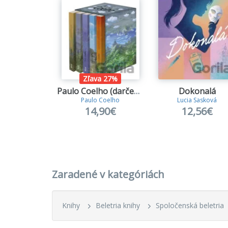
Zľava 27%
Paulo Coelho (darčekový box)
Dokonalá
Paulo Coelho
Lucia Sasková
14,90€
12,56€
Zaradené v kategóriách
Knihy
Beletria knihy
Spoločenská beletria