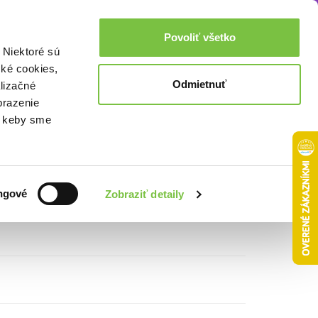
Akcie a zľavy
0,00€
Povoliť všetko
Prihlásenie
 Niektoré sú
cké cookies,
Odmietnuť
lizačné
 kníh)
brazenie
o, keby sme
ngové
Zobraziť detaily