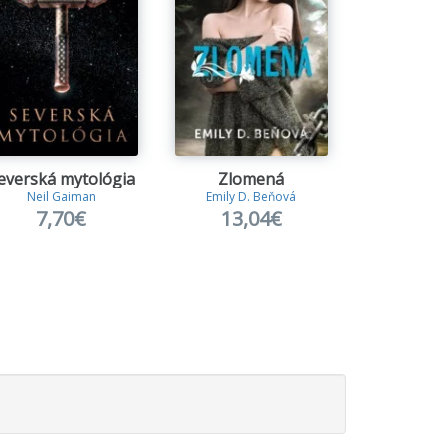
everská mytológia
Zlomená
Domček 
Neil Gaiman
Emily D. Beňová
Julie C
7,70€
13,04€
15,