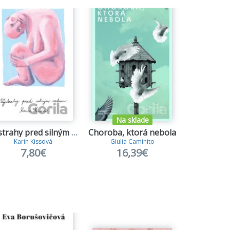
Na sklade
Na s
Výstrahy pred silným vetrom
Choroba, ktorá nebola
Kubáns
Karin Kissová
Giulia Caminito
Soray
7,80€
16,39€
16