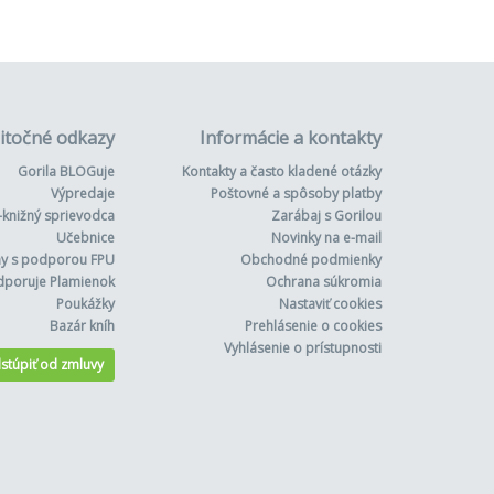
itočné odkazy
Informácie a kontakty
Gorila BLOGuje
Kontakty a často kladené otázky
Výpredaje
Poštovné a spôsoby platby
-knižný sprievodca
Zarábaj s Gorilou
Učebnice
Novinky na e-mail
hy s podporou FPU
Obchodné podmienky
dporuje Plamienok
Ochrana súkromia
Poukážky
Nastaviť cookies
Bazár kníh
Prehlásenie o cookies
Vyhlásenie o prístupnosti
stúpiť od zmluvy