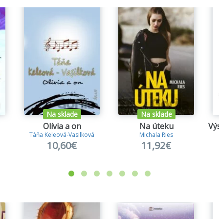
Na sklade
Na sklade
Olívia a on
Na úteku
Táňa Keleová-Vasilková
Michala Ries
10,60€
11,92€