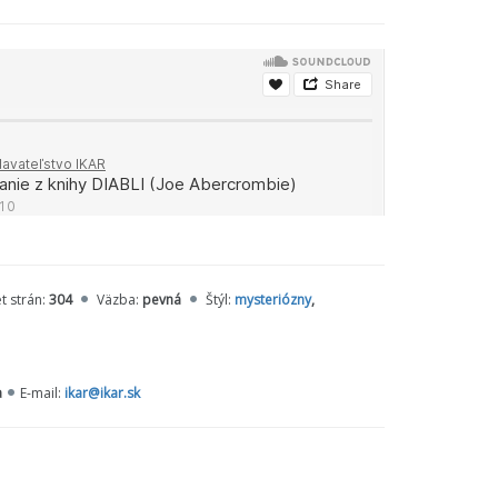
citu, že to jej niekto dýcha na krk.
t strán:
304
Väzba:
pevná
Štýl:
mysteriózny
,
a
E-mail:
ikar@ikar.sk