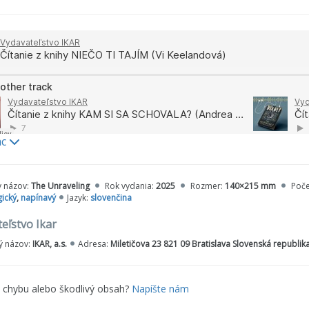
ev. Čudných náhod pribúda a mladá lekárka sa nevie zbaviť po
ac
tvo IKAR
·
Čítanie z knihy NIEČO TI TAJÍM (Vi Keelandová)
y názov:
The Unraveling
Rok vydania:
2025
Rozmer:
140×215 mm
Poče
ický
,
napínavý
Jazyk:
slovenčina
eľstvo Ikar
 názov:
IKAR, a.s.
Adresa:
Miletičova 23 821 09 Bratislava Slovenská republik
e chybu alebo škodlivý obsah?
Napíšte nám