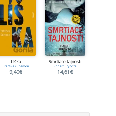
Líška
Smrtiace tajnosti
Blud
František Kozmon
Robert Bryndza
Franck T
9,40€
14,61€
15,