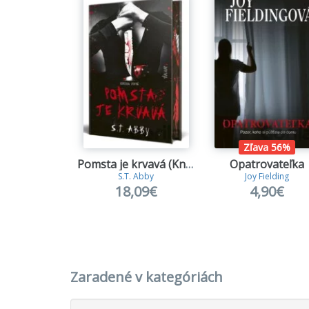
Zľava 56%
Pomsta je krvavá (Kniha prvá)
Opatrovateľka
S.T. Abby
Joy Fielding
18,09€
4,90€
Zaradené v kategóriách