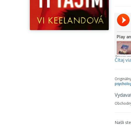
klamsti
Čítaj vi
Vydavateľs
Origináln
psycholog
Vydavat
Obchodný
Našli st