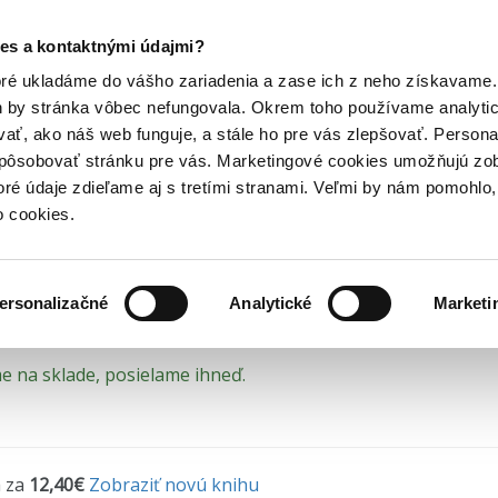
Posledný výpredaj kníh! Zľavy až do 80% tu =>
es a kontaktnými údajmi?
horory
Knižné trilery
Niečo ti tajím
Hry
Hudba
Doplnky
Bazár kníh
oré ukladáme do vášho zariadenia a zase ich z neho získavame.
h by stránka vôbec nefungovala. Okrem toho používame analyti
ať, ako náš web funguje, a stále ho pre vás zlepšovať. Persona
čo ti tajím - prečítaná (
spôsobovať stránku pre vás. Marketingové cookies umožňujú zo
toré údaje zdieľame aj s tretími stranami. Veľmi by nám pomohl
ný stav = prečítaná kniha bez poškodenia
o cookies.
and
•
Ikar
(2025)
to príbeh o láske.
ríbeh o posadnutosti.
ersonalizačné
Analytické
Marketi
ká psychiatrička Meredith McCallová sa po strate manžela o
diou, ktorú má čiastočne na svedomí. Jedného dňa zahliadne
 na sklade, posielame ihneď.
ou, no viditeľne spokojného a šťastného. Ako to, že sa Gab
to predsa nedáva zmysel. Začne muža sledovať, ale zvedavosť
 zrejme netuší, kto Meredith je. Ako inak sa dá vysvetliť, že
utím terapie človeku, s ktorým je tak úzko prepojená, Mere
. Nedokáže ho však odmietnuť ani sa priznať, že ho pozná. 
 za
12,40€
Zobraziť novú knihu