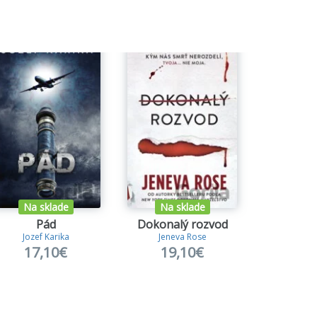
Na sklade
Na sklade
Na s
Pád
Dokonalý rozvod
Nočná 
Jozef Karika
Jeneva Rose
Tracy
17,10€
19,10€
14