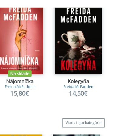
Na sklade
Na s
Nájomníčka
Kolegyňa
Vlákna
Freida McFadden
Freida McFadden
Collee
15,80€
14,50€
14
Viac z tejto kategórie