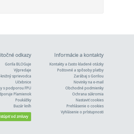
itočné odkazy
Informácie a kontakty
Gorila BLOGuje
Kontakty a často kladené otázky
Výpredaje
Poštovné a spôsoby platby
-knižný sprievodca
Zarábaj s Gorilou
Učebnice
Novinky na e-mail
hy s podporou FPU
Obchodné podmienky
dporuje Plamienok
Ochrana súkromia
Poukážky
Nastaviť cookies
Bazár kníh
Prehlásenie o cookies
Vyhlásenie o prístupnosti
stúpiť od zmluvy