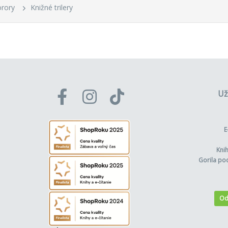
orory
Knižné trilery
Už
E
Kni
Gorila po
Od