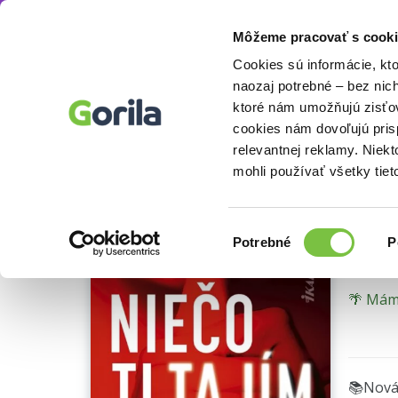
Môžeme pracovať s cooki
Knihy
Beletria knihy
Detektívky, trilery a 
Knihy
E-knihy
Filmy
Cookies sú informácie, kt
naozaj potrebné – bez nic
ktoré nám umožňujú zisťov
Nie
cookies nám dovoľujú pri
relevantnej reklamy. Niek
výbor
mohli používať všetky tiet
Vi Keel
Nie je 
Je to p
Výber
Potrebné
P
súhlasu
Newyors
s tragé
🌴 Máme
udalosť
stalo, 
Gabriel
Poskytn
hranice
📚Nová