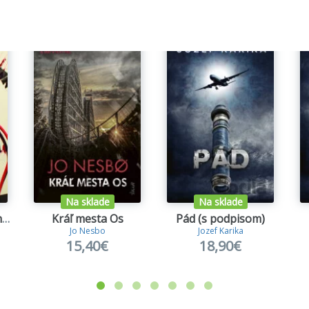
Na sklade
Na sklade
Zvláštny návrat Rachel Priceovej
Kráľ mesta Os
Pád (s podpisom)
Jo Nesbo
Jozef Karika
15,40€
18,90€