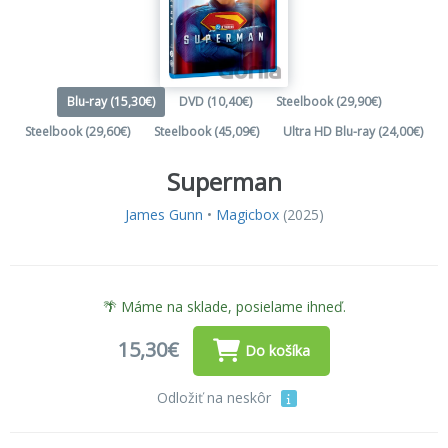
Blu-ray (15,30€)
DVD (10,40€)
Steelbook (29,90€)
Steelbook (29,60€)
Steelbook (45,09€)
Ultra HD Blu-ray (24,00€)
Superman
James Gunn
•
Magicbox
(2025)
🌴 Máme na sklade, posielame ihneď.
15,30€
Do košíka
Odložiť na neskôr