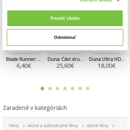
Povoliť všetko
Odmietnuť
Blade Runner: Final Cut
Duna: Část druhá Ultra HD Blu-ray
Duna Ultra HD Blu-ray
6,40€
25,60€
18,00€
Zaradené v kategóriách
Filmy
Akčné a dobrodružné filmy
Akčné filmy