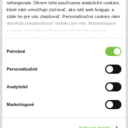
nefungovala. Okrem toho používame analytické cookies,
Vybrané pre teba
ktoré nám umožňujú zisťovať, ako náš web funguje, a
stále ho pre vás zlepšovať. Personalizačné cookies nám
dovoľujú prispôsobovať stránku pre vás. Marketingové
cookies umožňujú zobrazenie relevantnej reklamy.
Niektoré údaje zdieľame aj s tretími stranami. Veľmi by
nám pomohlo, keby sme mohli používať všetky tieto
Výber
cookies.
Potrebné
súhlasu
Na sklade
Na sklade
Na sklade
Personalizačné
Superman
Fantastická 4: První kroky
Mission: Impossible – Poslední zúčtování
10,40€
15,30€
10,40€
Analytické
Marketingové
Ďalšie z kategórie Akčné sci-fi filmy
Viac z tejto kategórie
Zobraziť detaily