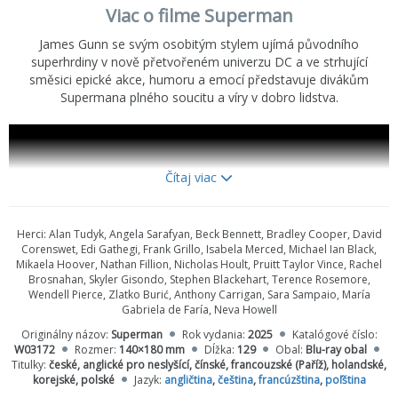
Viac o filme Superman
James Gunn se svým osobitým stylem ujímá původního
superhrdiny v nově přetvořeném univerzu DC a ve strhující
směsici epické akce, humoru a emocí představuje divákům
Supermana plného soucitu a víry v dobro lidstva.
Čítaj viac
Herci:
Alan Tudyk, Angela Sarafyan, Beck Bennett, Bradley Cooper, David
Corenswet, Edi Gathegi, Frank Grillo, Isabela Merced, Michael Ian Black,
Mikaela Hoover, Nathan Fillion, Nicholas Hoult, Pruitt Taylor Vince, Rachel
Brosnahan, Skyler Gisondo, Stephen Blackehart, Terence Rosemore,
Wendell Pierce, Zlatko Burić, Anthony Carrigan, Sara Sampaio, María
Gabriela de Faría, Neva Howell
Originálny názov:
Superman
Rok vydania:
2025
Katalógové číslo:
W03172
Rozmer:
140×180 mm
Dĺžka:
129
Obal:
Blu-ray obal
Titulky:
české, anglické pro neslyšící, čínské, francouzské (Paříž), holandské,
korejské, polské
Jazyk:
angličtina
,
čeština
,
francúzština
,
poľština