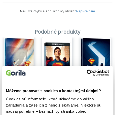
Našli ste chybu alebo škodlivý obsah?
Napíšte nám
Podobné produkty
Na sklade
Superman - Steelbook: motiv Clark
Superman - Steelbook - motiv Fortress Door
Superman
29,60€
29,90€
24,00€
Môžeme pracovať s cookies a kontaktnými údajmi?
Cookies sú informácie, ktoré ukladáme do vášho
zariadenia a zase ich z neho získavame. Niektoré sú
naozaj potrebné – bez nich by stránka vôbec