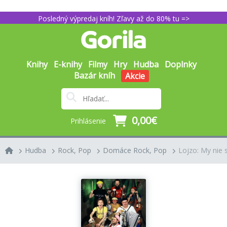
Posledný výpredaj kníh! Zľavy až do 80% tu =>
Knihy
E-knihy
Filmy
Hry
Hudba
Doplnky
Bazár kníh
Akcie
0,00€
Prihlásenie
Hudba
Rock, Pop
Domáce Rock, Pop
Lojzo: My nie s