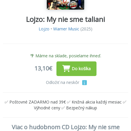
Lojzo: My nie sme taliani
Lojzo
•
Warner Music
(2025)
🌴 Máme na sklade, posielame ihneď.
13,10€
Do košíka
Odložiť na neskôr
✅ Poštovné ZADARMO nad 39€ ✅ Knižná akcia každý mesiac ✅
Výhodné ceny ✅ Bezpečný nákup
Viac o hudobnom CD Lojzo: My nie sme