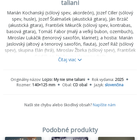
taliani
Marián Kochanský (sólový spev, akordeón), Jozef Ciller (sólový
spev, husle), Jozef Štalmašek (akustická gitara), Ján Brzáč
(akustická gitara), František Mikurčík (sólový spev, kontrabas,
basová gitara), Tomáš Fabor (malý a veľký bubon, ozembuch),
Miroslav Lukáčik (tenorový saxofón, klarinet); a hostia: Marián
Jaslovský (altový a tenorový saxofón, flauta), Jozef Ráž (sólový
spev), skupina Elán (hrá), Miroslav Žbirka (sólový spev), František
Griglák so štúdiovou skupinou (hrá)
Čítaj viac
My nie sme Taliani je jedinečná vinylová 2LP kompilácia
legendárnej slovenskej recesistickej skupiny Lojzo. Na
dvojalbume, ktorý zostavil stály spolupracovník Opusu Juraj
Originálny názov:
Lojzo: My nie sme taliani
Rok vydania:
2025
Čurný, sa nachádzajú všetky veľké hity skupiny vrátane
Rozmer:
140×125 mm
Obal:
CD obal
Jazyk:
slovenčina
evergreenu Každý deň budú vraj Vianoce, ktorý celú kolekciu 28
piesní uzatvára. Titul je obohatený (textovo i graficky) o historické
úryvky z článkov, ktoré venovala tejto skupine dobová tlač. Je to
Našli ste chybu alebo škodlivý obsah?
Napíšte nám
skutočná lahôdka pre každého fanúšika skupiny Lojzo i každého
fanúšika kvalitnej slovenskej populárnej hudby.
Skladby
CD1
Podobné produkty
01. NA CENTRÁLNOM TRHOVISKU
02. TOREADOR KAROL