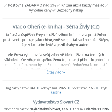
✅ Poštovné ZADARMO nad 39€ ✅ Knižná akcia každý mesiac ✅
Výhodné ceny ✅ Bezpečný nákup
Viac o Oheň (e-kniha) - Séria Živly (CZ)
Krásná a úspěšná Freya si užívá výhod bohatství a prestižního
postavení - pracuje jako chirurgyně se specializací na kožní štěpy,
žije v luxusním bytě a jezdí drahým autem.
Ale Freya vybudovala svůj zdánlivě ideální život na temných
základech. Ovlivňuje dospělou ženu to, co se jí přihodilo jednoho
osudného léta, nebo byla už od narození předurčena k tomu stát
se právě tímhle člověkem? Narodila se s krutostí v srdci, nebo jí
Čítaj viac
byla vnucena?
V Ohni zve John Boyne čtenáře na děsivou a uhrančivou cestu do
Originálny názov:
Fire
Rok vydania:
2025
Počet strán:
168
Jazyk:
nitra lidské podstaty, aby se pokusil zodpovědět otázku starou,
čeština
jako lidstvo samo: utváří člověka dědičnost, nebo prostředí?
Vydavateľstvo Slovart CZ
Obchodný názov:
Nakladatelství Slovart, s.r.o.
Adresa:
Oderská 333 196