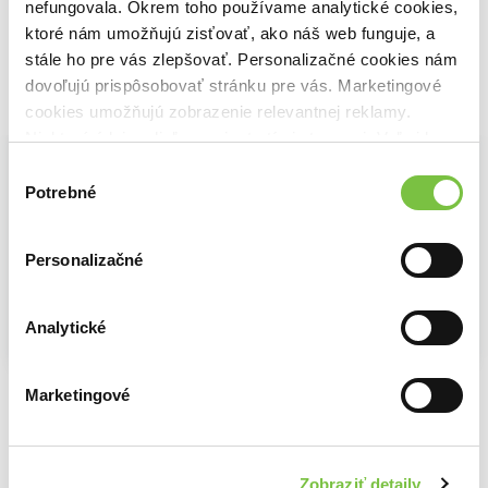
nefungovala. Okrem toho používame analytické cookies,
ktoré nám umožňujú zisťovať, ako náš web funguje, a
stále ho pre vás zlepšovať. Personalizačné cookies nám
dovoľujú prispôsobovať stránku pre vás. Marketingové
Vybrané pre teba
cookies umožňujú zobrazenie relevantnej reklamy.
Niektoré údaje zdieľame aj s tretími stranami. Veľmi by
nám pomohlo, keby sme mohli používať všetky tieto
Výber
cookies.
Potrebné
súhlasu
Personalizačné
Analytické
Země
Stehlík
Voda
Marketingové
John Boyne
Donna Tartt
John Boyne
9,79€
10,39€
Zobraziť detaily