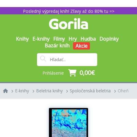
Posledný výpredaj kníh! Zľavy až do 80% tu =>
Knihy
E-knihy
Filmy
Hry
Hudba
Doplnky
Bazár kníh
Akcie
0,00€
Prihlásenie
E-knihy
Beletria knihy
Spoločenská beletria
Oheň