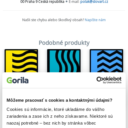
00 Praha 9 Česká republika
E-mail:
polak@slovart.cz
Našli ste chybu alebo škodlivý obsah?
Napíšte nám
Podobné produkty
Môžeme pracovať s cookies a kontaktnými údajmi?
Cookies sú informácie, ktoré ukladáme do vášho
Oheň
Voda
Zem
zariadenia a zase ich z neho získavame. Niektoré sú
John Boyne
John Boyne
John Boyne
naozaj potrebné – bez nich by stránka vôbec
10,39€
10,39€
10,39€