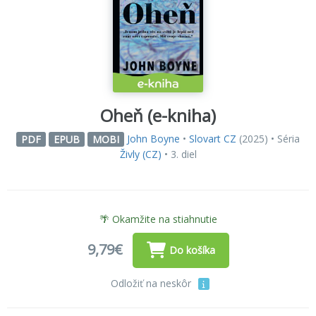
Oheň (e-kniha)
John Boyne
•
Slovart CZ
(2025) • Séria
PDF
EPUB
MOBI
Živly (CZ)
• 3. diel
🌴 Okamžite na stiahnutie
9,79€
Do košíka
Odložiť na neskôr