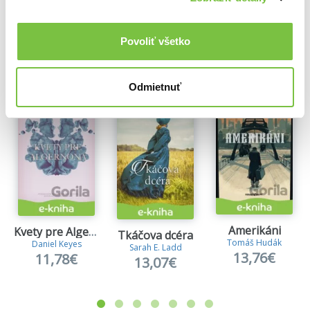
Ďalšie z kategórie Spoločenská beletria
Povoliť všetko
Viac z tejto kategórie
Odmietnuť
Amerikáni
Kvety pre Algernona
Tkáčova dcéra
Tomáš Hudák
Daniel Keyes
Sarah E. Ladd
13,76€
11,78€
13,07€