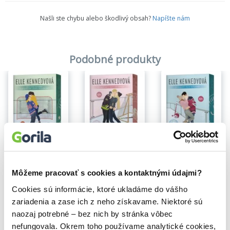
Našli ste chybu alebo škodlivý obsah?
Napíšte nám
Podobné produkty
Na sklade
Na sklade
Na sklade
Návrh
Skóre
Omyl
Elle Kennedy
Elle Kennedy
Elle Kennedy
Môžeme pracovať s cookies a kontaktnými údajmi?
13,35€
13,35€
13,35€
Cookies sú informácie, ktoré ukladáme do vášho
zariadenia a zase ich z neho získavame. Niektoré sú
naozaj potrebné – bez nich by stránka vôbec
nefungovala. Okrem toho používame analytické cookies,