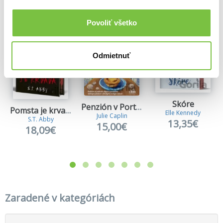
Viac z tejto kategórie
Povoliť všetko
Odmietnuť
Skóre
Penzión v Portugalsku
Pomsta je krvavá (Kniha prvá)
Elle Kennedy
Julie Caplin
S.T. Abby
13,35€
15,00€
18,09€
Zaradené v kategóriách