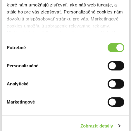
ktoré nám umožňujú zisťovať, ako náš web funguje, a
Vybrané pre teba
stále ho pre vás zlepšovať. Personalizačné cookies nám
dovoľujú prispôsobovať stránku pre vás. Marketingové
cookies umožňujú zobrazenie relevantnej reklamy.
Niektoré údaje zdieľame aj s tretími stranami. Veľmi by
nám pomohlo, keby sme mohli používať všetky tieto
Výber
cookies.
Potrebné
súhlasu
Na sklade
Na sklade
Na sklade
Personalizačné
Odkaz
Návrh
Omyl
Elle Kennedy
Elle Kennedy
Elle Kennedy
13,35€
13,35€
13,35€
Analytické
Marketingové
Ďalšie z kategórie Romantické knihy
Zobraziť detaily