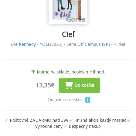
Cieľ
Elle Kennedy
•
YOLi
(2025) • Séria
Off Campus (SK)
• 4. diel
🌴 Máme na sklade, posielame ihneď.
13,35€
Do košíka
Odložiť na neskôr
✅ Poštovné ZADARMO nad 39€ ✅ Knižná akcia každý mesiac ✅
Výhodné ceny ✅ Bezpečný nákup