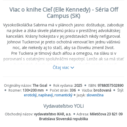
Viac o knihe Cieľ (Elle Kennedy) - Séria Off
Campus (SK)
Vysokoškoláčka Sabrina má v plánoch jasno: doštuduje, zaboduje
na práve a získa skvele platenú prácu v prestížnej advokátskej
kancelárii. Krásny hokejista v jej predstavách nikdy nefiguroval.
Johnovi Tuckerovi je preto ochotná venovať len jednu vášnivú
noc, ale niekedy aj to stačí, aby sa človeku zmenil život.
Pre Tuckera je tímový duch alfou a omegou, na slávu si v
porovnaní s ostatnými spoluhráčmi nepotrpí. Lenže ak sa má stať
v dvadsiatich dvoch rokoch otcom, nehodlá zostať v úzadí.
Čítaj viac
Zaumieni si, že sa o všetko postará a ako rodič zahviezdi.
Nastávajúca matka jeho dieťaťa je nielen krásna a múdra, ale i
nevyspytateľná. Nikoho nepúšťa do svojho srdca a tvrdohlavo
Originálny názov:
The Goal
Rok vydania:
2025
ISBN:
9788057502890
odmieta pomoc. Ako ju má Tucker presvedčiť, že niektoré ciele sa
Rozmer:
130×200 mm
Počet strán:
336
Väzba:
brožovaná
Štýl:
dajú dosiahnuť len s asistenciou?
erotický
,
napínavý
,
romantický
Jazyk:
slovenčina
Vydavateľstvo YOLi
Obchodný názov:
vydavateľstvo IKAR, a.s.
Adresa:
Miletičova 23 821 09
Bratislava Slovenská republika