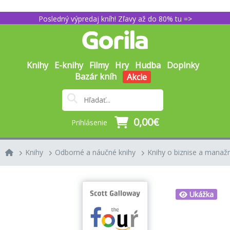
Posledný výpredaj kníh! Zľavy až do 80% tu =>
Knihy
E-knihy
Filmy
Hry
Hudba
Doplnky
Bazár kníh
Akcie
0,00€
Prihlásenie
Knihy
Odborné a náučné knihy
Knihy o biznise a mana
Ukážka