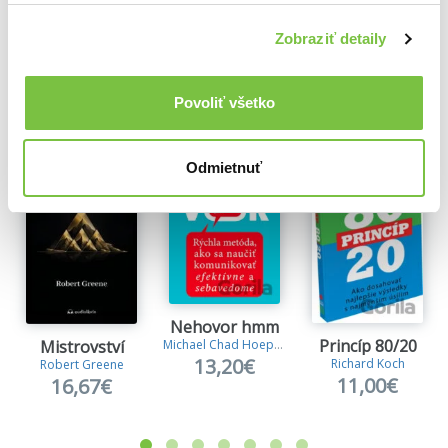
Zobraziť detaily
Ďalšie z kategórie Knihy o podnikaní
Povoliť všetko
Viac z tejto kategórie
Odmietnuť
Nehovor hmm
Princíp 80/20
Michael Chad Hoeppner
Mistrovství
13,20€
Richard Koch
Robert Greene
11,00€
16,67€