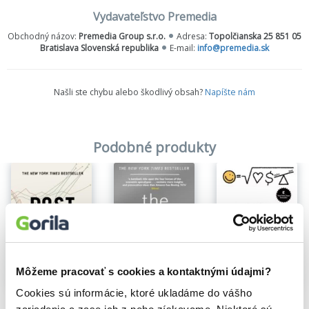
Ako sa im podarilo infiltrovať naše životy tak úspešne, že sa im
Vydavateľstvo Premedia
prakticky nedokážeme vyhnúť?
Obchodný názov:
Premedia Group s.r.o.
Adresa:
Topolčianska 25 851 05
Prečo im odpúšťame aj kroky, ktoré by iné firmy zničili?
Bratislava Slovenská republika
E-mail:
info@premedia.sk
A existuje šanca, že sa objaví piaty vyzývateľ?
Kniha odpovedá na to, čo musíte urobiť, aby ste boli úspešní v 21.
storočí.
Našli ste chybu alebo škodlivý obsah?
Napíšte nám
Podobné produkty
Môžeme pracovať s cookies a kontaktnými údajmi?
Na sklade
Cookies sú informácie, ktoré ukladáme do vášho
Post Corona
The Four
Algebra štěstí