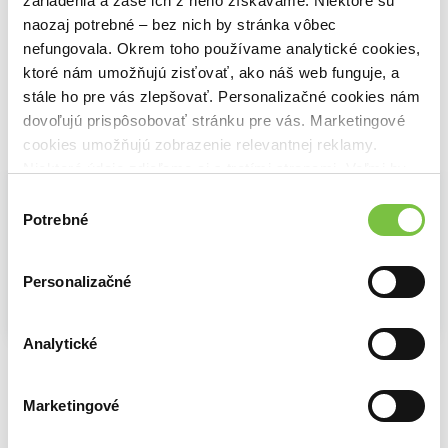
zariadenia a zase ich z neho získavame. Niektoré sú
Scott Galloway
Scott Galloway
Scott Galloway
naozaj potrebné – bez nich by stránka vôbec
8,90€
10,10€
12,00€
nefungovala. Okrem toho používame analytické cookies,
ktoré nám umožňujú zisťovať, ako náš web funguje, a
stále ho pre vás zlepšovať. Personalizačné cookies nám
dovoľujú prispôsobovať stránku pre vás. Marketingové
Vybrané pre teba
cookies umožňujú zobrazenie relevantnej reklamy.
Niektoré údaje zdieľame aj s tretími stranami. Veľmi by
nám pomohlo, keby sme mohli používať všetky tieto
Výber
cookies.
Potrebné
súhlasu
Personalizačné
Na sklade
Na sklade
Na sklade
Analytické
Heuréka!
AI Marketing Playbook
The Diary of a CEO (slovenský jazyk)
Tomáš Braverman
Ladislava Knihová
Steven Bartlett
15,00€
11,30€
17,39€
Marketingové