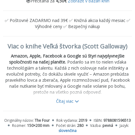
📚Prečítaná za
4,50€
Zobraziť v bazári kníh
✅ Poštovné ZADARMO nad 39€ ✅ Knižná akcia každý mesiac ✅
Výhodné ceny ✅ Bezpečný nákup
Viac o knihe Veľká štvorka (Scott Galloway)
Amazon, Apple, Facebook a Google sú štyri najvplyvnejšie
spoločnosti na našej planéte.
Podarilo sa im to nielen vďaka
technológiám a talentu. Každá z nich oslovuje naše inštinkty a
evolučné potreby, čo dokážu skvele využiť – Amazon prebúdza
pravekého lovca a zberača, Apple rozmnožovací pud, Facebook
naše nutkanie byť milovaný a Google naše volanie po bohu,
pretože na všetko pozná odpoveď.
Čítaj viac
Tieto firmy vytvorili nové odvetvia podnikania a zmenili pravidlá
tak, že ich konkurencia stráca dych. Marketingový guru Scott
Galloway opisuje ich cestu k úspechu, riziká priveľkej moci a
Originálny názov:
The Four
Rok vydania:
2019
ISBN:
9788081596513
priveľkej dôvery, ktorú sme do nich vložili. Namiesto opakovania
Rozmer:
150×200 mm
Počet strán:
280
Väzba:
pevná
Jazyk:
mýtov, ktoré tieto spoločnosti o sebe šíria, si kladie
slovenčina
fundamentálne otázky.