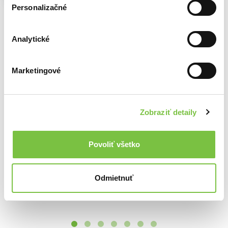
Na sklade
Personalizačné
13,90€
BTS: The 5Th Album 'Arirang' (Living Legend Ver.)
39,29€
Analytické
Marketingové
Ďalšie z kategórie Zahraničné Rock, Pop
Viac z tejto kategórie
Zobraziť detaily
Povoliť všetko
Odmietnuť
VONDRACKOVA HELENA: BEST OF THE BEST ( 2-CD)
Pink Floyd: Wall
Michael Jackson: History,past,present & Future (2 Cd)
12,60€
16,20€
16,50€