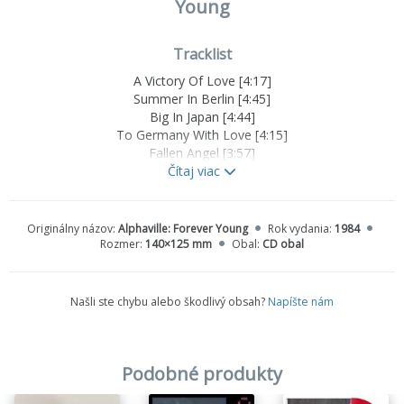
Young
Tracklist
A Victory Of Love [4:17]
Summer In Berlin [4:45]
Big In Japan [4:44]
To Germany With Love [4:15]
Fallen Angel [3:57]
Forever Young [3:48]
Čítaj viac
In The Mood [4:32]
Sounds Like A Melody [4:45]
Lies [3:32]
Originálny názov:
Alphaville: Forever Young
Rok vydania:
1984
The Jet Set [4:56]
Rozmer:
140×125 mm
Obal:
CD obal
Našli ste chybu alebo škodlivý obsah?
Napíšte nám
Podobné produkty