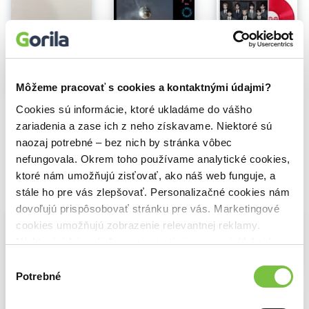
Na sklade
BTS: BTS The 5th Album ‘Arirang’ (Red Vinyl)
Na sklade
32,40€
Harry Styles: Kiss All The Time. Disco, Occasionally
Môžeme pracovať s cookies a kontaktnými údajmi?
Na sklade
13,90€
BTS: The 5Th Album 'Arirang' (Living Legend Ver.)
Cookies sú informácie, ktoré ukladáme do vášho
39,29€
zariadenia a zase ich z neho získavame. Niektoré sú
naozaj potrebné – bez nich by stránka vôbec
nefungovala. Okrem toho používame analytické cookies,
ktoré nám umožňujú zisťovať, ako náš web funguje, a
stále ho pre vás zlepšovať. Personalizačné cookies nám
Vybrané pre teba
dovoľujú prispôsobovať stránku pre vás. Marketingové
cookies umožňujú zobrazenie relevantnej reklamy.
Niektoré údaje zdieľame aj s tretími stranami. Veľmi by
nám pomohlo, keby sme mohli používať všetky tieto
Výber
Na sklade
cookies.
Potrebné
súhlasu
BTS: BTS The 5th Album ‘Arirang’ (Red Vinyl)
Na sklade
32,40€
Harry Styles: Kiss All The Time. Disco, Occasionally