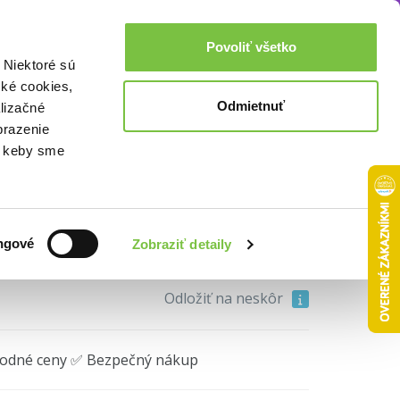
Akcie a zľavy
0,00€
Povoliť všetko
Prihlásenie
 Niektoré sú
cké cookies,
Odmietnuť
lizačné
brazenie
o, keby sme
9,30€
ngové
Zobraziť detaily
Do košíka
Odložiť na neskôr
hodné ceny ✅ Bezpečný nákup