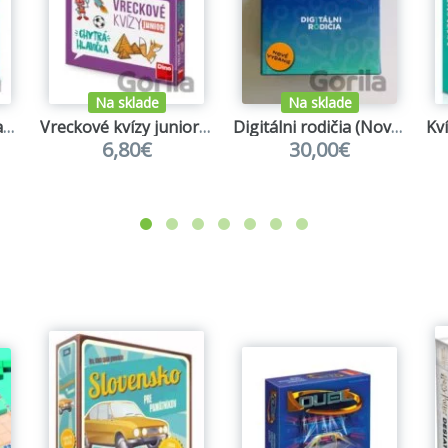
Na sklade
Na sklade
Vreckové kvízy – Úžasná príroda
Vreckové kvízy junior – Chytrá hlavička
Digitálni rodičia (Nové vydanie 2026)
6,80€
30,00€