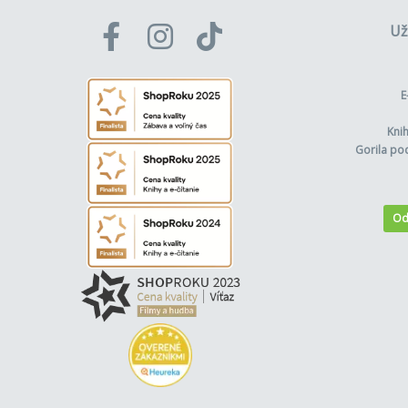
Už
E
Kni
Gorila po
Od