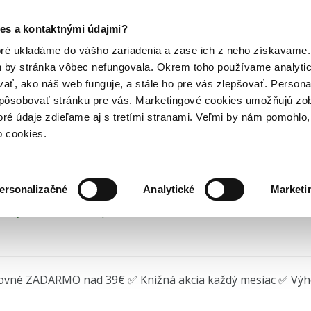
Posledný výpredaj kníh! Zľavy až do 80% tu =>
es a kontaktnými údajmi?
deti
Vzdelávacie hry pre deti
Karty pre cvičenie pamäti
Hry
Hudba
Doplnky
Bazár kníh
oré ukladáme do vášho zariadenia a zase ich z neho získavame.
h by stránka vôbec nefungovala. Okrem toho používame analyti
ať, ako náš web funguje, a stále ho pre vás zlepšovať. Persona
ty pre cvičenie pamäti
spôsobovať stránku pre vás. Marketingové cookies umožňujú zo
toré údaje zdieľame aj s tretími stranami. Veľmi by nám pomohl
025) • Edícia
Trénink paměti
o cookies.
ersonalizačné
Analytické
Marketi
edný kus na sklade, posielame ihneď.
ovné ZADARMO nad 39€ ✅ Knižná akcia každý mesiac ✅ Vý