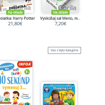
Na sklade
Na sklade
Na s
siatka: Harry Potter
Vyskúšaj sa! Meno, mesto, zviera, vec
21,80€
7,20€
9,
Viac z tejto kategórie