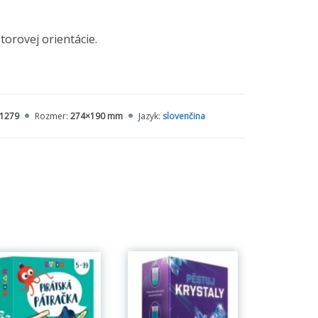
torovej orientácie.
1279
Rozmer:
274×190 mm
Jazyk:
slovenčina