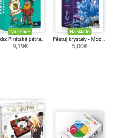
Na sklade
Na sklade
Kvído: Pirátská pátračka
Pěstuj krystaly - Modrá
9,19€
5,00€
4,