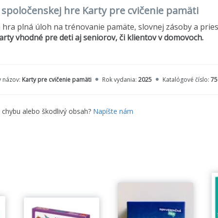
o spoločenskej hre Karty pre cvičenie pamäti
 hra plná úloh na trénovanie pamäte, slovnej zásoby a pries
arty vhodné pre deti aj seniorov, či klientov v domovoch.
y názov:
Karty pre cvičenie pamäti
Rok vydania:
2025
Katalógové číslo:
75
e chybu alebo škodlivý obsah?
Napíšte nám