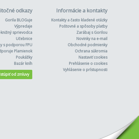
itočné odkazy
Informácie a kontakty
Gorila BLOGuje
Kontakty a často kladené otázky
Výpredaje
Poštovné a spôsoby platby
-knižný sprievodca
Zarábaj s Gorilou
Učebnice
Novinky na e-mail
hy s podporou FPU
Obchodné podmienky
dporuje Plamienok
Ochrana súkromia
Poukážky
Nastaviť cookies
Bazár kníh
Prehlásenie o cookies
Vyhlásenie o prístupnosti
stúpiť od zmluvy