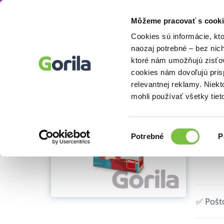
Môžeme pracovať s cooki
Hry
Spoločenské hry
Spoločenské hry pre 
Knihy
E-knihy
Filmy
Cookies sú informácie, kt
naozaj potrebné – bez nic
ktoré nám umožňujú zisťov
Kar
cookies nám dovoľujú pri
Ukážka
relevantnej reklamy. Niek
Dino
(2
mohli používať všetky tiet
Výber
Potrebné
P
súhlasu
🌴 Posl
✅ Pošt