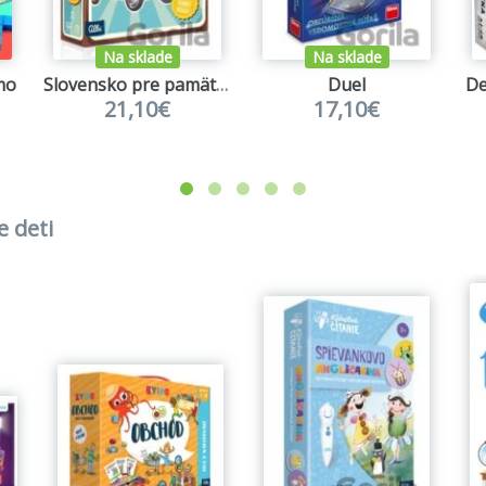
Na sklade
Na sklade
mo
Slovensko pre pamätníkov
Duel
De
21,10€
17,10€
e deti