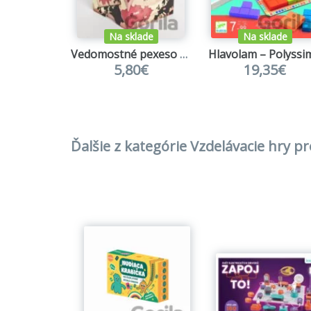
Na sklade
Na sklade
Vedomostné pexeso - Hlavné mestá Európy
Hlavolam – Polyssi
5,80€
19,35€
Ďalšie z kategórie Vzdelávacie hry pr