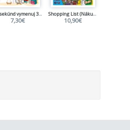
10 sekúnd vymenuj 3... Malí školáci
Shopping List (Nákupný zoznam)
7,30€
10,90€
4,9