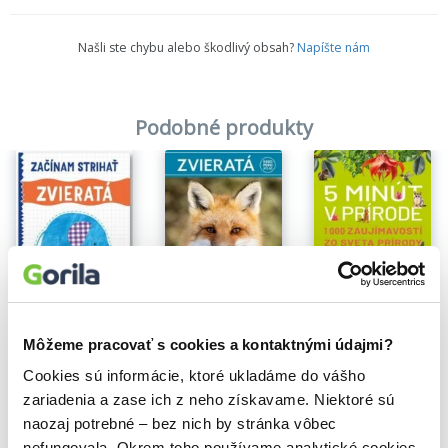
Našli ste chybu alebo škodlivý obsah?
Napíšte nám
Podobné produkty
Na sklade
Na sklade
Na sklade
5 minút v prírode
Zvieratá
Zvieratá: Obojživelníky - Plazy - Cicavce
13,90€
2,40€
5,50€
Môžeme pracovať s cookies a kontaktnými údajmi?
Cookies sú informácie, ktoré ukladáme do vášho
zariadenia a zase ich z neho získavame. Niektoré sú
naozaj potrebné – bez nich by stránka vôbec
nefungovala. Okrem toho používame analytické cookies,