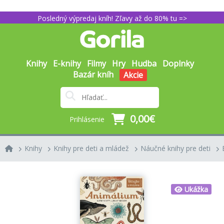
Posledný výpredaj kníh! Zľavy až do 80% tu =>
Knihy
E-knihy
Filmy
Hry
Hudba
Doplnky
Bazár kníh
Akcie
0,00€
Prihlásenie
Knihy
Knihy pre deti a mládež
Náučné knihy pre deti
Ukážka