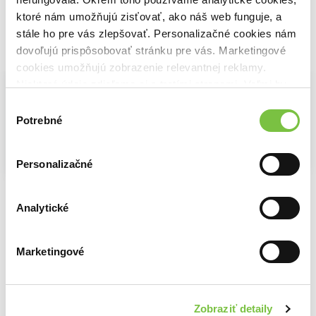
ktoré nám umožňujú zisťovať, ako náš web funguje, a
stále ho pre vás zlepšovať. Personalizačné cookies nám
dovoľujú prispôsobovať stránku pre vás. Marketingové
Vybrané pre teba
cookies umožňujú zobrazenie relevantnej reklamy.
Niektoré údaje zdieľame aj s tretími stranami. Veľmi by
nám pomohlo, keby sme mohli používať všetky tieto
Výber
cookies.
Potrebné
súhlasu
Personalizačné
Na sklade
Na sklade
Na sklade
História
Príbeh života
Ilustrovaný atlas najrozkošnejších mláďat
33,70€
Katie Scott
Maja Säfström
Analytické
9,19€
8,30€
Marketingové
Zobraziť detaily
Ďalšie z kategórie Encyklopédie pre deti