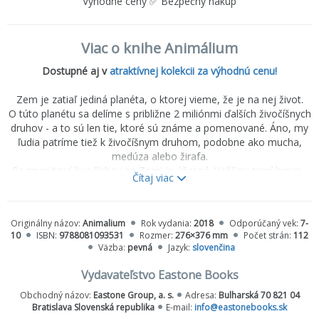
Výhodné ceny ✅ Bezpečný nákup
Viac o knihe Animálium
Dostupné aj v
atraktívnej kolekcii za výhodnú cenu!
Zem je zatiaľ jediná planéta, o ktorej vieme, že je na nej život.
O túto planétu sa delíme s približne 2 miliónmi ďalších živočíšnych
druhov - a to sú len tie, ktoré sú známe a pomenované. Áno, my
ľudia patríme tiež k živočíšnym druhom, podobne ako mucha,
medúza alebo žirafa.
Rozmanitosť živočíchov na Zemi je úžasná. Väčšinu tvorí hmyz -
Čítaj viac
drobný veľkosťou a vyzerajúci tak, že by sme ho nevymysleli, aj
keby sme chceli. Možno sa nám zdá zvláštny, ale aj on hrá úlohu
v tom, aby Zem bola vhodná pre život. Rozmanitosť života nám
Originálny názov:
Animalium
Rok vydania:
2018
Odporúčaný vek:
7-
umožňuje prežiť - bez nej by nebolo potravy, ktorú jeme, ani
10
ISBN:
9788081093531
Rozmer:
276×376 mm
Počet strán:
112
vzduchu, ktorý dýchame.
Väzba:
pevná
Jazyk:
slovenčina
Kniha Animálium zobrazuje skutočné zvieratá, ktoré žili alebo žijú
na Zemi, a dozviete sa, ako sa vyvíjali, pričom u niektorých
Vydavateľstvo Eastone Books
dokonca nazriete do ich tela či objavíte rozmanité biotopy, v
Obchodný názov:
Eastone Group, a. s.
Adresa:
Bulharská 70 821 04
ktorých žijú. Vstúpte do Animália a preskúmajte ríšu zvierat v celej
Bratislava Slovenská republika
E-mail:
info@eastonebooks.sk
jej nádhere!