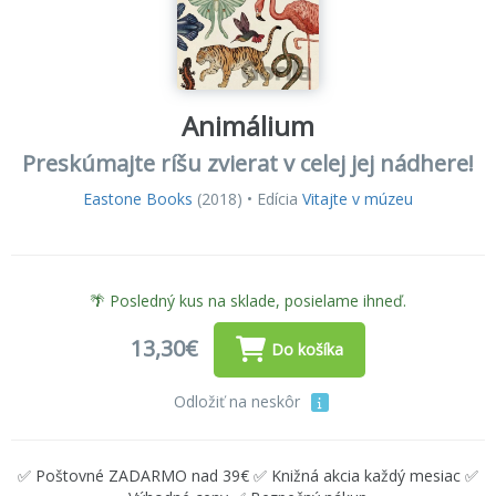
Animálium
Preskúmajte ríšu zvierat v celej jej nádhere!
Eastone Books
(2018) • Edícia
Vitajte v múzeu
🌴 Posledný kus na sklade, posielame ihneď.
13,30€
Do košíka
Odložiť na neskôr
✅ Poštovné ZADARMO nad 39€ ✅ Knižná akcia každý mesiac ✅