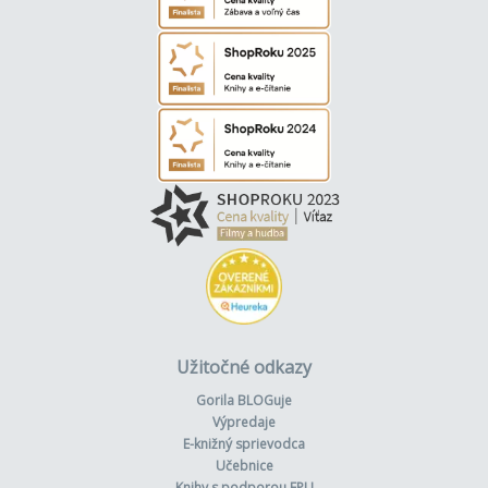
Užitočné odkazy
Gorila BLOGuje
Výpredaje
E-knižný sprievodca
Učebnice
Knihy s podporou FPU