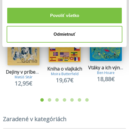
Viac z tejto kategórie
Povoliť všetko
Odmietnuť
Vtáky a ich výnimočné schopnosti
Kniha o vlajkách
Dejiny v príbehoch: Cesta do staroveku
Ben Hoare
Moira Butterfield
Matúš Sitár
18,88€
19,67€
12,95€
Zaradené v kategóriách