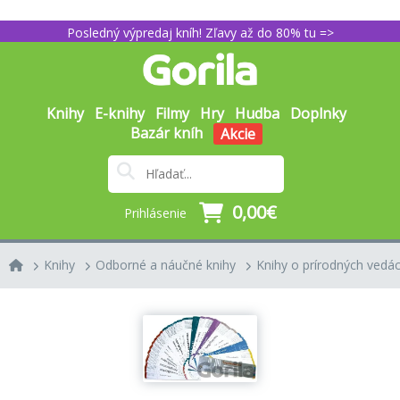
Posledný výpredaj kníh! Zľavy až do 80% tu =>
Knihy
E-knihy
Filmy
Hry
Hudba
Doplnky
Bazár kníh
Akcie
0,00€
Prihlásenie
Knihy
Odborné a náučné knihy
Knihy o prírodných vedác