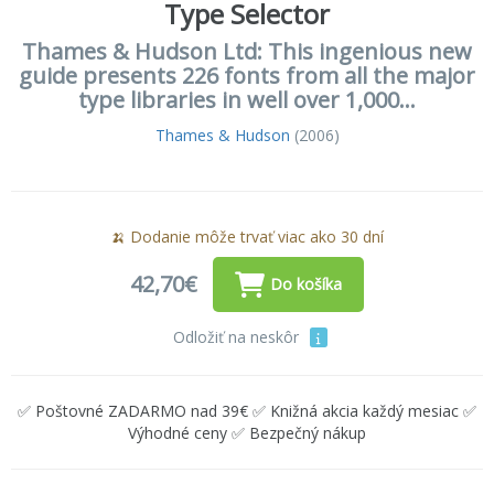
Type Selector
Thames & Hudson Ltd: This ingenious new
guide presents 226 fonts from all the major
type libraries in well over 1,000...
Thames & Hudson
(2006)
🍌 Dodanie môže trvať viac ako 30 dní
42,70€
Do košíka
Odložiť na neskôr
✅ Poštovné ZADARMO nad 39€ ✅ Knižná akcia každý mesiac ✅
Výhodné ceny ✅ Bezpečný nákup