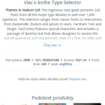
Viac o knihe Type Selector
Thames & Hudson Ltd:
This ingenious new guide presents 226
fonts from all the major type libraries in well over 1,000
typefaces. The selection ranges from classic fonts to newcomers,
from Baskerville, Bodoni and Jansen to Auto, Farnham Text and
Ginger. Each entry features special characters and includes a
passage of dummy text that allows designers to assess the
overall apearance and characteristic style of a font. Its utility and
careful design make the Type Selector both the ideal power tool
Čítaj viac
for day-to-day design work and the perfect designer gift.
Rok vydania:
2006
ISBN:
0500241368
Rozmer:
5x21 cm
Počet
strán:
240
Jazyk:
angličtina
About the Author
Našli ste chybu alebo škodlivý obsah?
Napíšte nám
Michael Worgotter has been professor of type, typography and
design at the School of Design, Munich, since 2001.
Podobné produkty