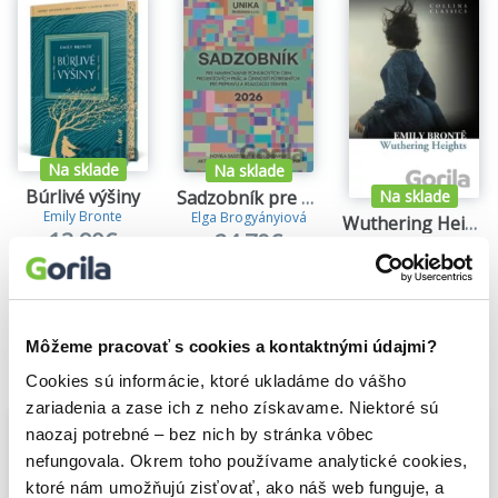
Na sklade
Na sklade
Búrlivé výšiny
Sadzobník pre navrhovanie ponukových cien projektových prác a činností potrebných pre prípravu a realizáciu stavieb
Na sklade
Emily Bronte
Elga Brogyányiová
Wuthering Heights
13,90€
24,70€
Emily Brontë
3,40€
Môžeme pracovať s cookies a kontaktnými údajmi?
Vybrané pre teba
Cookies sú informácie, ktoré ukladáme do vášho
zariadenia a zase ich z neho získavame. Niektoré sú
naozaj potrebné – bez nich by stránka vôbec
nefungovala. Okrem toho používame analytické cookies,
ktoré nám umožňujú zisťovať, ako náš web funguje, a