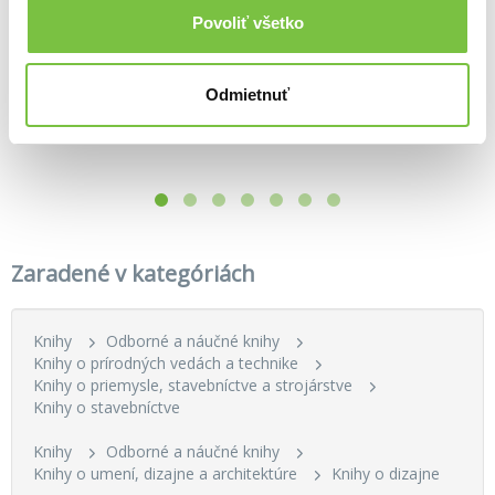
Povoliť všetko
Norské domy snů
Navrhování staveb
Nový Stavebný zákon s komentárom platný od 01.04.2025
Mads Pettersen
Odmietnuť
Ernst Neufert
Otto Lúčanský
,
Štefan Korec
21,90€
84,20€
30,73€
Zaradené v kategóriách
Knihy
Odborné a náučné knihy
Knihy o prírodných vedách a technike
Knihy o priemysle, stavebníctve a strojárstve
Knihy o stavebníctve
Knihy
Odborné a náučné knihy
Knihy o umení, dizajne a architektúre
Knihy o dizajne