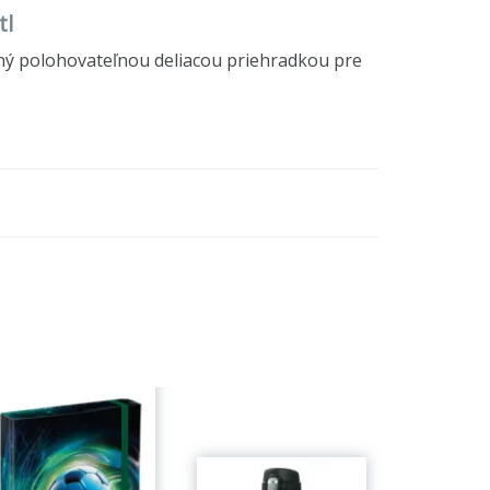
tl
ený polohovateľnou deliacou priehradkou pre