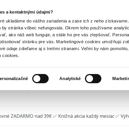
Posledný výpredaj kníh! Zľavy až do 80% tu =>
es a kontaktnými údajmi?
up
Školské potreby a školské pomôcky
Box na desiatu Baagl...
Hry
Hudba
Doplnky
Bazár kníh
oré ukladáme do vášho zariadenia a zase ich z neho získavame.
h by stránka vôbec nefungovala. Okrem toho používame analyti
ať, ako náš web funguje, a stále ho pre vás zlepšovať. Persona
x na desiatu Baagl Axolo
spôsobovať stránku pre vás. Marketingové cookies umožňujú zo
toré údaje zdieľame aj s tretími stranami. Veľmi by nám pomohl
2025) • Edícia
Box na desiatu / svačinu
• Séria
Baagl Axolotl
o cookies.
ersonalizačné
Analytické
Marketi
 na sklade, posielame ihneď.
ovné ZADARMO nad 39€ ✅ Knižná akcia každý mesiac ✅ Vý