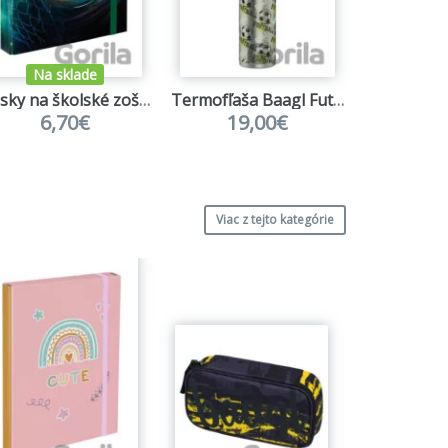
Na sklade
Dosky na školské zošity Baagl Futbal Lopta
Termofľaša Baagl Futbal
6,70€
19,00€
6,
Viac z tejto kategórie