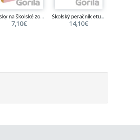
Dosky na školské zošity Baagl Dúha - ružové
Školský peračník etui Baagl Dune
Vrecko Ba
7,10€
14,10€
10,