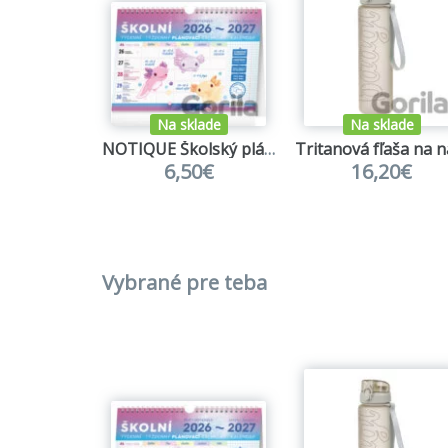
Na sklade
Na sklade
NOTIQUE Školský plánovací kalendár 2026/2027
6,50€
16,20€
Vybrané pre teba