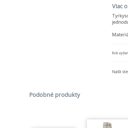
Viac o
Tyrkyso
jednodu
Materiá
Rok vydan
Našli st
Podobné produkty