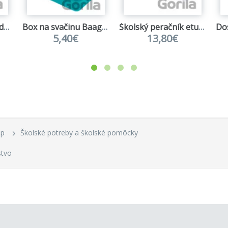
Školský peračník jednoposchodový Baagl Dúha ružový
Box na svačinu Baagl Duha tyrkysový
Školský peračník etui Baagl Palm
5,40€
13,80€
up
Školské potreby a školské pomôcky
stvo