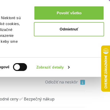
Akcie a zľavy
0,00€
Povoliť všetko
Prihlásenie
 Niektoré sú
cké cookies,
Odmietnuť
lizačné
tl
brazenie
o, keby sme
6,40€
ngové
Zobraziť detaily
Do košíka
Odložiť na neskôr
hodné ceny ✅ Bezpečný nákup