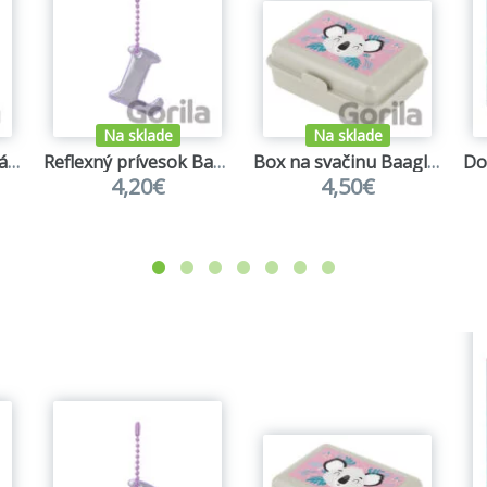
Na sklade
Na sklade
Tritanová fľaša na nápoje Baagl Mist
Reflexný prívesok Baagl písmeno L
Box na svačinu Baagl Baby Koala
4,20€
4,50€