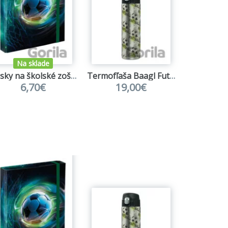
Na sklade
Dosky na školské zošity Baagl Futbal Lopta
Termofľaša Baagl Futbal
6,70€
19,00€
6,