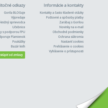
itočné odkazy
Informácie a kontakty
Gorila BLOGuje
Kontakty a často kladené otázky
Výpredaje
Poštovné a spôsoby platby
-knižný sprievodca
Zarábaj s Gorilou
Učebnice
Novinky na e-mail
hy s podporou FPU
Obchodné podmienky
dporuje Plamienok
Ochrana súkromia
Poukážky
Nastaviť cookies
Bazár kníh
Prehlásenie o cookies
Vyhlásenie o prístupnosti
stúpiť od zmluvy