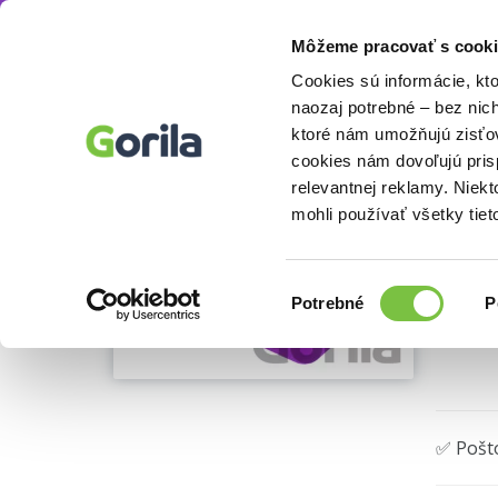
Môžeme pracovať s cooki
Doplnky
Zápisníky, kalendáre
Presco Gro
Knihy
E-knihy
Filmy
Cookies sú informácie, kt
naozaj potrebné – bez nic
ktoré nám umožňujú zisťov
Bo
cookies nám dovoľujú pri
Ukážka
relevantnej reklamy. Niek
Baagl
(
mohli používať všetky tiet
Výber
Potrebné
P
súhlasu
🌴 Máme
✅ Pošt