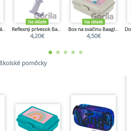
Na sklade
Na sklade
Tritanová fľaša na nápoje Baagl Mist
Reflexný prívesok Baagl písmeno L
Box na svačinu Baagl Baby Koala
4,20€
4,50€
a školské pomôcky