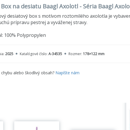
 Box na desiatu Baagl Axolotl - Séria Baagl Axolo
vý desiatový box s motívom roztomilého axolotla je vybav
chú prípravu pestrej a vyváženej stravy.
l: 100% Polypropylen
ia:
2025
Katalógové číslo:
A-34535
Rozmer:
178×122 mm
e chybu alebo škodlivý obsah?
Napíšte nám