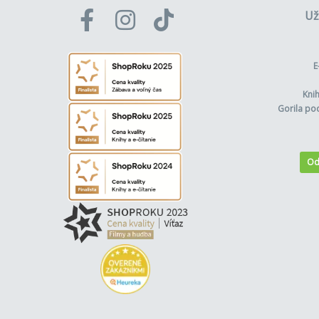
Už
E
Kni
Gorila po
Od