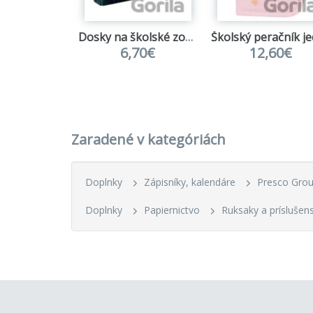
Dosky na školské zošity Baagl Futbal Lopta
6,70€
12,60€
Zaradené v kategóriách
Doplnky
Zápisníky, kalendáre
Presco Gro
Doplnky
Papiernictvo
Ruksaky a príslušen