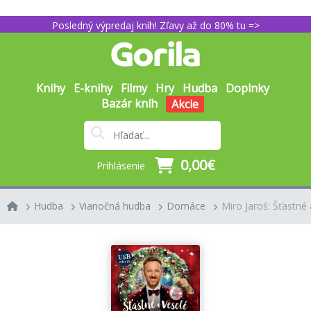
Posledný výpredaj kníh! Zľavy až do 80% tu =>
Knihy
E-knihy
Filmy
Hry
Hudba
Doplnky
Bazár kníh
Akcie
0,00€
Prihlásenie
Hudba
Vianočná hudba
Domáce
Miro Jaroš: Šťastné a