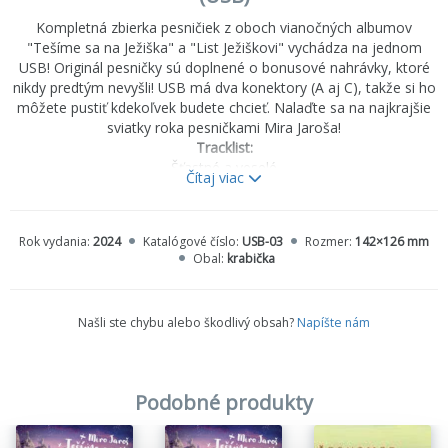
Kompletná zbierka pesničiek z oboch vianočných albumov
"Tešíme sa na Ježiška" a "List Ježiškovi" vychádza na jednom
USB! Originál pesničky sú doplnené o bonusové nahrávky, ktoré
nikdy predtým nevyšli! USB má dva konektory (A aj C), takže si ho
môžete pustiť kdekoľvek budete chcieť. Nalaďte sa na najkrajšie
sviatky roka pesničkami Mira Jaroša!
Tracklist:
Šťastné a veselé
Čítaj viac
Príde Mikuláš
Najkrajší darček
Bola raz malá hviezdička
Rok vydania:
2024
Katalógové číslo:
USB-03
Rozmer:
142×126 mm
Ako na Vianoce
Obal:
krabička
Už sa teším na Ježiška
Zabalené do papiera
Vo vianočnej pekárni
Našli ste chybu alebo škodlivý obsah?
Napíšte nám
Daj Boh šťastia tejto zemi
Nech už nasneží (duet s Nelou Pociskovou)
Zima na saniach
Môj staručký sveter
Podobné produkty
List Ježiškovi
Anjel vedľa anjelička
Kto ukradol sneh?