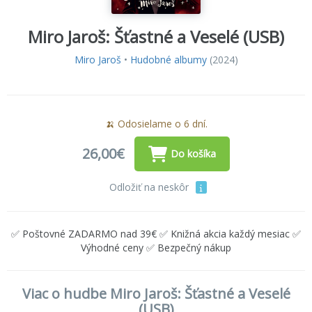
Miro Jaroš: Šťastné a Veselé (USB)
Miro Jaroš
•
Hudobné albumy
(2024)
🍌 Odosielame o 6 dní.
26,00€
Do košíka
Odložiť na neskôr
✅ Poštovné ZADARMO nad 39€ ✅ Knižná akcia každý mesiac ✅
Výhodné ceny ✅ Bezpečný nákup
Viac o hudbe Miro Jaroš: Šťastné a Veselé
(USB)