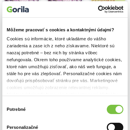
Každý deň v roku
Chlapec so saxofónom
Splní sa, čo má
Na sklade
Pinka
Na sklade
Na sklade
Vianoce
CECHOMOR: TO NEJLEPSI
Môžeme pracovať s cookies a kontaktnými údajmi?
Miro Jaroš: Tešíme sa na Ježiška (verzia 2024)
Miro Jaroš: Tešíme sa na Ježiška (verzia 2024) LP
Zaspal nám, spí
7,40€
Cookies sú informácie, ktoré ukladáme do vášho
8,40€
16,20€
Búvaj dieťa krásne
zariadenia a zase ich z neho získavame. Niektoré sú
Spievaj Aleluja
Máme tu dni sviatočné
naozaj potrebné – bez nich by stránka vôbec
Sen o bielych Vianociach
nefungovala. Okrem toho používame analytické cookies,
Stopy v snehu
ktoré nám umožňujú zisťovať, ako náš web funguje, a
Dobro v nás (duet s Veronikou Hatala)
Vybrané pre teba
stále ho pre vás zlepšovať. Personalizačné cookies nám
Každý deň budú vraj Vianoce (acapella s For You)
dovoľujú prispôsobovať stránku pre vás. Marketingové
Tichá noc
cookies umožňujú zobrazenie relevantnej reklamy.
Niektoré údaje zdieľame aj s tretími stranami. Veľmi by
nám pomohlo, keby sme mohli používať všetky tieto
Výber
cookies.
Potrebné
Na sklade
súhlasu
Na sklade
Na sklade
CECHOMOR: TO NEJLEPSI
Hanička a Murko: Postavím si snehuliaka
Miro Jaroš: Tešíme sa na Ježiška (verzia 2024)
7,40€
9,19€
8,40€
Personalizačné